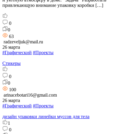
привлекающую внимание упаковку коробки […]
0
0
63
radzeveljuk@mail.ru
26 марта
#Графический
#Проекты
Стикеры
0
0
100
arinacebotari16@gmail.com
26 марта
#Графический
#Проекты
дизайн упаковки линейки муссов для тела
1
0