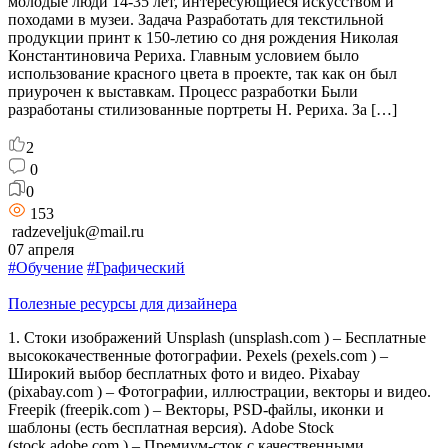
молодые люди 14-35 лет, интересующиеся искусством и
походами в музеи. Задача Разработать для текстильной
продукции принт к 150-летию со дня рождения Николая
Константиновича Рериха. Главным условием было
использование красного цвета в проекте, так как он был
приурочен к выставкам. Процесс разработки Были
разработаны стилизованные портреты Н. Рериха. За […]
2
0
0
153
radzeveljuk@mail.ru
07 апреля
#Обучение
#Графический
Полезные ресурсы для дизайнера
1. Стоки изображений Unsplash (unsplash.com ) – Бесплатные
высококачественные фотографии. Pexels (pexels.com ) –
Широкий выбор бесплатных фото и видео. Pixabay
(pixabay.com ) – Фотографии, иллюстрации, векторы и видео.
Freepik (freepik.com ) – Векторы, PSD-файлы, иконки и
шаблоны (есть бесплатная версия). Adobe Stock
(stock.adobe.com ) – Премиум-сток с качественными