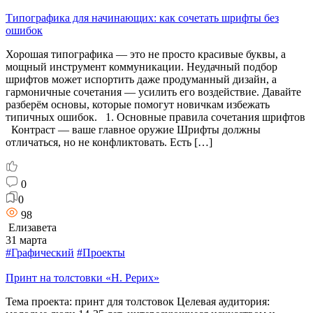
Типографика для начинающих: как сочетать шрифты без
ошибок
Хорошая типографика — это не просто красивые буквы, а
мощный инструмент коммуникации. Неудачный подбор
шрифтов может испортить даже продуманный дизайн, а
гармоничные сочетания — усилить его воздействие. Давайте
разберём основы, которые помогут новичкам избежать
типичных ошибок. 1. Основные правила сочетания шрифтов
Контраст — ваше главное оружие Шрифты должны
отличаться, но не конфликтовать. Есть […]
0
0
98
Елизавета
31 марта
#Графический
#Проекты
Принт на толстовки «Н. Рерих»
Тема проекта: принт для толстовок Целевая аудитория: