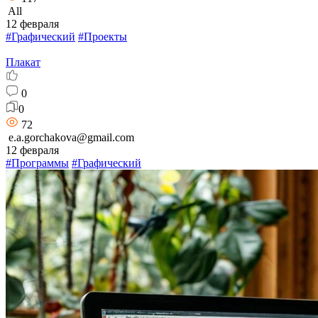
All
12 февраля
#Графический
#Проекты
Плакат
0
0
72
e.a.gorchakova@gmail.com
12 февраля
#Программы
#Графический