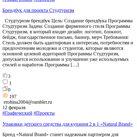
Брендбук для проекта Студтуризм
Студтуризм брендбук Цель: Создание брендбука Программы
Студтуризм Задача: Создание фирменного стиля Программы
Студтуризм, в который входят дизайн: логотип, блокнот,
бейдж, благодарственное письмо, баннер, мерч Требования:
Стиль должен быть адаптирован к интересам, потребностям и
предпочтениям молодежи и студентов, которые являются
основной целевой аудиторией Программы Студтуризм,
допускается использование и улучшение уже используемых
стилей и наработок Программы […]
3
1
0
197
erohina2004@rambler.ru
12 февраля
#Графический
#Проекты
Упаковки детского средства для купания 2 в 1 «Natural Brand»
Бренд «Natural Brand» станет надежным партнером для