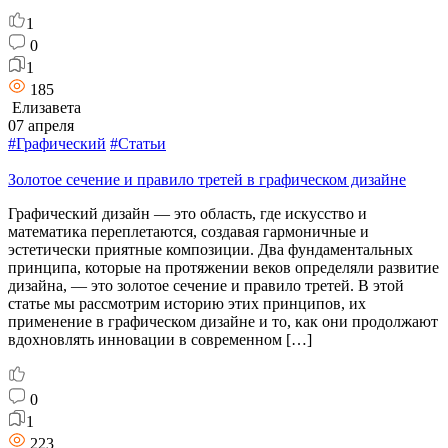
1
0
1
185
Елизавета
07 апреля
#Графический
#Статьи
Золотое сечение и правило третей в графическом дизайне
Графический дизайн — это область, где искусство и
математика переплетаются, создавая гармоничные и
эстетически приятные композиции. Два фундаментальных
принципа, которые на протяжении веков определяли развитие
дизайна, — это золотое сечение и правило третей. В этой
статье мы рассмотрим историю этих принципов, их
применение в графическом дизайне и то, как они продолжают
вдохновлять инновации в современном […]
0
1
223