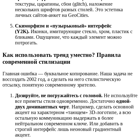
текстуры, царапины, сбои (glitch), наложение
нескольких шрифтов разных стилей. Это эстетика
личных сайтов-анкет на GeoCities.
Скиморфизм и «пузырьковый» интерфейс
(Y2K).
Иконки, имитирующие стекло, хром, пластик с
бликами. Ощущение, что каждый элемент можно
потрогать.
Как использовать тренд уместно? Правила
современной стилизации
Главная ошибка — буквальное копирование. Наша задача не
воссоздать 2002 год, а сделать на него стилистическую
отсылку, понятную современному зрителю.
Дозируйте, не погружайтесь с головой.
Не используйте
все приметы стиля одновременно. Достаточно
одной-
двух доминантных черт
. Например, сделать основной
акцент на характерном «тающем» 3D-логотипе, а всю
остальную коммуникацию выдержать в более
нейтральном современном ключе. Или добавить в
строгий интерфейс лишь неоновый градиентный
акцент.