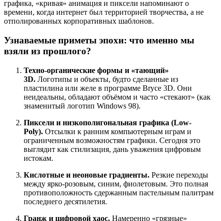
графика, «кривая» анимация и пиксели напоминают о
времени, когда интернет был территорией творчества, а не
отполированных корпоративных шаблонов.
Узнаваемые приметы эпохи: что именно мы
взяли из прошлого?
Техно-органические формы и «тающий»
3D.
Логотипы и объекты, будто сделанные из
пластилина или желе в программе Bryce 3D. Они
неидеальны, обладают объёмом и часто «стекают» (как
знаменитый логотип Windows 98).
Пиксели и низкополигональная графика (Low-
Poly).
Отсылки к ранним компьютерным играм и
ограниченным возможностям графики. Сегодня это
выглядит как стилизация, дань уважения цифровым
истокам.
Кислотные и неоновые градиенты.
Резкие переходы
между ярко-розовым, синим, фиолетовым. Это полная
противоположность сдержанным пастельным палитрам
последнего десятилетия.
Гранж и цифровой хаос.
Намеренно «грязные»