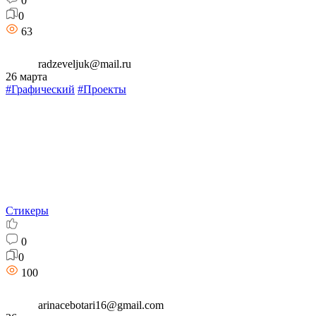
0
0
63
radzeveljuk@mail.ru
26 марта
#Графический
#Проекты
Стикеры
0
0
100
arinacebotari16@gmail.com