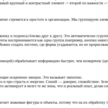
: самый крупный и контрастный элемент -> второй по важности -
ятие стремится к простоте и организации. Мы группируем элем
онку и подпись) близко друг к другу. Это автоматически сгрупп
енты воспринимаются как одна группа (например, кнопки навиг
ожно создать логотип, где форма угадывается, но не прорисован
 эмоций) обрабатывает информацию быстрее, чем
неокортекс
(це
ающие искренние эмоции. Это вызывает эмпатию.
о и про страсть и энергию. Синий — доверие, спокойствие. Зеле
о активирует в мозге те же зоны, что и реальный опыт, делая 
итает знакомые фигуры и объекты, потому что на их обработку 