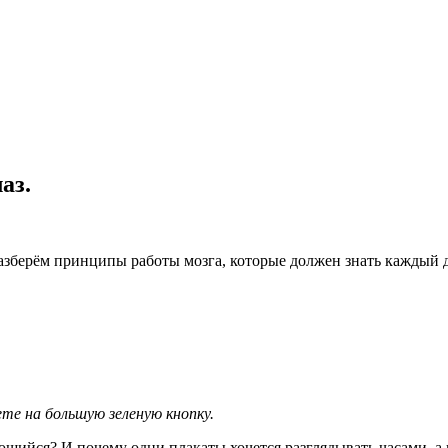
аз.
азберём принципы работы мозга, которые должен знать каждый 
е на большую зеленую кнопку.
йся? И почему одни плакаты хочется разглядывать часами, а на 