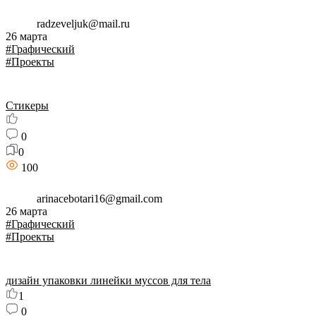
radzeveljuk@mail.ru
26 марта
#Графический
#Проекты
Стикеры
0
0
100
arinacebotari16@gmail.com
26 марта
#Графический
#Проекты
дизайн упаковки линейки муссов для тела
1
0