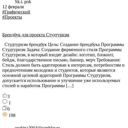
Sk.i. pok
12 февраля
#Графический
#Проекты
Брендбук для проекта Студтуризм
Студтуризм брендбук Цель: Создание брендбука Программы
Студтуризм Задача: Создание фирменного стиля Программы
Студтуризм, в который входят дизайн: логотип, блокнот,
бейдж, благодарственное письмо, баннер, мерч Требования:
Стиль должен быть адаптирован к интересам, потребностям и
предпочтениям молодежи и студентов, которые являются
основной целевой аудиторией Программы Студтуризм,
допускается использование и улучшение уже используемых
стилей и наработок Программы […]
3
1
0
198
erohina2004@rambler.ru