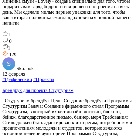
Линейка смузи «Lovely» создана специально для того, чтобы
подарить вам заряд бодрости и хорошего настроения на весь
день. Мы сделали милые парные упаковки для того, чтобы
ваша вторая половинка смогла вдохновиться пользой нашего
напитка.
1
0
1
129
Sk.i. pok
12 февраля
#Графический
#Проекты
Брендбук для проекта Студтуризм
Студтуризм брендбук Цель: Создание брендбука Программы
Студтуризм Задача: Создание фирменного стиля Программы
Студтуризм, в который входят дизайн: логотип, блокнот,
бейдж, благодарственное письмо, баннер, мерч Требования:
Стиль должен быть адаптирован к интересам, потребностям и
предпочтениям молодежи и студентов, которые являются
основной целевой аудиторией Программы Студтуризм,