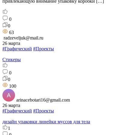
привлекающую внимание упаковку коробки […]
0
0
63
radzeveljuk@mail.ru
26 марта
#Графический
#Проекты
Стикеры
0
0
100
arinacebotari16@gmail.com
26 марта
#Графический
#Проекты
дизайн упаковки линейки муссов для тела
1
0