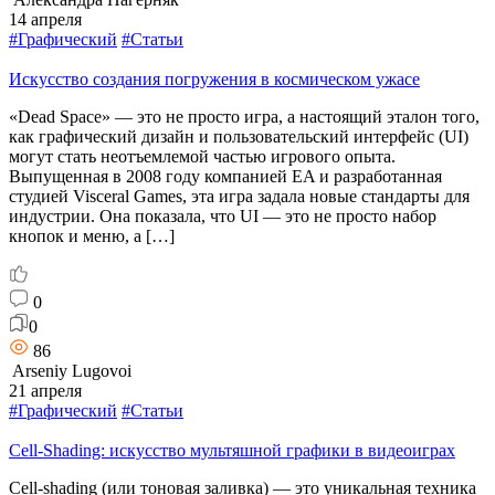
14 апреля
#Графический
#Статьи
Искусство создания погружения в космическом ужасе
«Dead Space» — это не просто игра, а настоящий эталон того,
как графический дизайн и пользовательский интерфейс (UI)
могут стать неотъемлемой частью игрового опыта.
Выпущенная в 2008 году компанией EA и разработанная
студией Visceral Games, эта игра задала новые стандарты для
индустрии. Она показала, что UI — это не просто набор
кнопок и меню, а […]
0
0
86
Arseniy Lugovoi
21 апреля
#Графический
#Статьи
Cell-Shading: искусство мультяшной графики в видеоиграх
Cell-shading (или тоновая заливка) — это уникальная техника