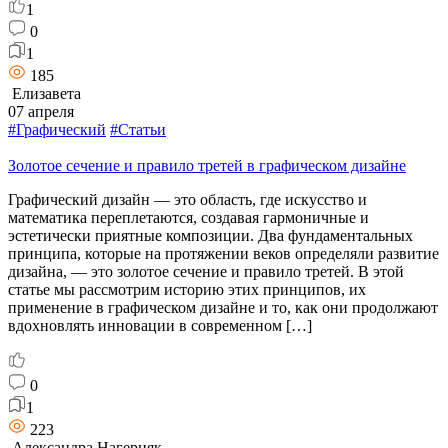
1
0
1
185
Елизавета
07 апреля
#Графический
#Статьи
Золотое сечение и правило третей в графическом дизайне
Графический дизайн — это область, где искусство и
математика переплетаются, создавая гармоничные и
эстетически приятные композиции. Два фундаментальных
принципа, которые на протяжении веков определяли развитие
дизайна, — это золотое сечение и правило третей. В этой
статье мы рассмотрим историю этих принципов, их
применение в графическом дизайне и то, как они продолжают
вдохновлять инновации в современном […]
0
1
223
Александра Нагерняк