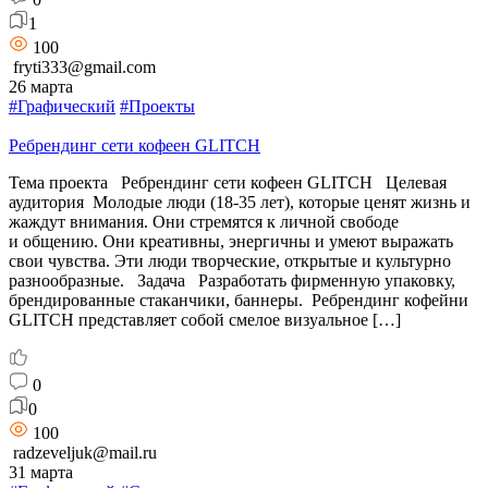
1
100
fryti333@gmail.com
26 марта
#Графический
#Проекты
Ребрендинг сети кофеен GLITCH
Тема проекта Ребрендинг сети кофеен GLITCH Целевая
аудитория Молодые люди (18-35 лет), которые ценят жизнь и
жаждут внимания. Они стремятся к личной свободе
и общению. Они креативны, энергичны и умеют выражать
свои чувства. Эти люди творческие, открытые и культурно
разнообразные. Задача Разработать фирменную упаковку,
брендированные стаканчики, баннеры. Ребрендинг кофейни
GLITCH представляет собой смелое визуальное […]
0
0
100
radzeveljuk@mail.ru
31 марта