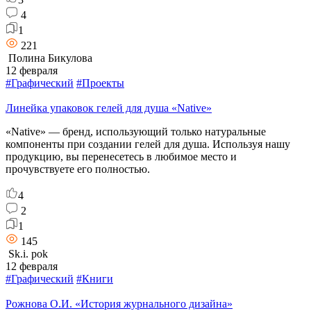
4
1
221
Полина Бикулова
12 февраля
#Графический
#Проекты
Линейка упаковок гелей для душа «Native»
«Native» — бренд, использующий только натуральные
компоненты при создании гелей для душа. Используя нашу
продукцию, вы перенесетесь в любимое место и
прочувствуете его полностью.
4
2
1
145
Sk.i. pok
12 февраля
#Графический
#Книги
Рожнова О.И. «История журнального дизайна»