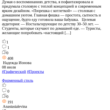
Думая о воспоминаниях детства, я пофантазировала и
придумала столовую с теплой концепцией и современным
ярким дизайном. «Пюрешка с котлеткой» — столовая с
домашним уютом. Главная фишка — простота, сытность и
ощущение, будто еду готовила ваша бабушка. Целевая
аудитория: — Ностальгирующие по детству 30–50 лет. —
Студенты, которые скучают по домашней еде. — Туристы,
желающие попробовать «настоящий […]
1
1
0
408
Надежда Ионова
08 июля
#Графический
#Проекты
Фирменный стиль
0
0
191
Anastasialevina