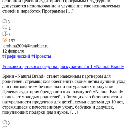
основной целевой аудиторией Программы Студтуризм,
допускается использование и улучшение уже используемых
стилей и наработок Программы […]
3
1
0
197
erohina2004@rambler.ru
12 февраля
#Графический
#Проекты
Упаковки детского средства для купания 2 в 1 «Natural Brand»
Бренд «Natural Brand» станет надежным партнером для
родителей, стремящихся обеспечить своим детям лучший уход
с использованием безопасных и натуральных продуктов.
Целевая аудитория бренда детских шампуней «Natural Brand»
включает молодых родителей, заботящихся о безопасности и
натуральности продуктов для детей, семьи с детьми до 10 лет,
стремящиеся к качественному уходу, бабушек и дедушек,
покупающих подарки для внуков, […]
3