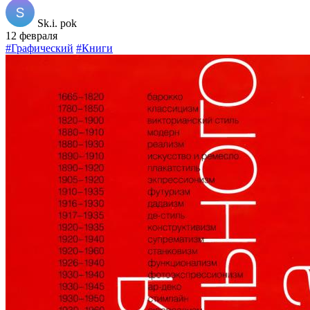
Sk.i. pok
12 февраля
#Графический
#Книги