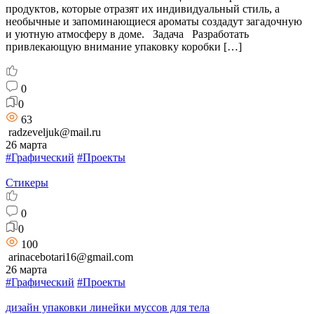
продуктов, которые отразят их индивидуальный стиль, а
необычные и запоминающиеся ароматы создадут загадочную
и уютную атмосферу в доме. Задача Разработать
привлекающую внимание упаковку коробки […]
0
0
63
radzeveljuk@mail.ru
26 марта
#Графический
#Проекты
Стикеры
0
0
100
arinacebotari16@gmail.com
26 марта
#Графический
#Проекты
дизайн упаковки линейки муссов для тела