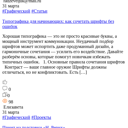
radzeveljuk@mail.ru
31 марта
#Графический
#Статьи
Типографика для начинающих: как сочетать шрифты без
ошибок
Хорошая типографика — это не просто красивые буквы, а
мощный инструмент коммуникации. Неудачный подбор
шрифтов может испортить даже продуманный дизайн, а
гармоничные сочетания — усилить его воздействие. Давайте
разберём основы, которые помогут новичкам избежать
типичных ошибок. 1. Основные правила сочетания шрифтов
Контраст — ваше главное оружие Шрифты должны
отличаться, но не конфликтовать. Есть […]
0
0
98
Елизавета
31 марта
#Графический
#Проекты
Принт на толстовки «Н. Рерих»