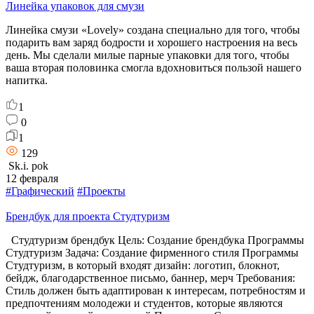
Линейка упаковок для смузи
Линейка смузи «Lovely» создана специально для того, чтобы
подарить вам заряд бодрости и хорошего настроения на весь
день. Мы сделали милые парные упаковки для того, чтобы
ваша вторая половинка смогла вдохновиться пользой нашего
напитка.
1
0
1
129
Sk.i. pok
12 февраля
#Графический
#Проекты
Брендбук для проекта Студтуризм
Студтуризм брендбук Цель: Создание брендбука Программы
Студтуризм Задача: Создание фирменного стиля Программы
Студтуризм, в который входят дизайн: логотип, блокнот,
бейдж, благодарственное письмо, баннер, мерч Требования:
Стиль должен быть адаптирован к интересам, потребностям и
предпочтениям молодежи и студентов, которые являются