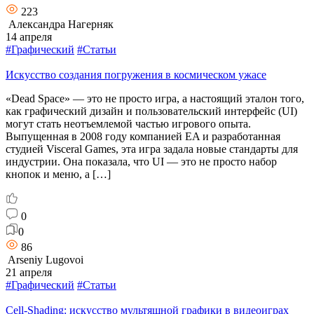
223
Александра Нагерняк
14 апреля
#Графический
#Статьи
Искусство создания погружения в космическом ужасе
«Dead Space» — это не просто игра, а настоящий эталон того,
как графический дизайн и пользовательский интерфейс (UI)
могут стать неотъемлемой частью игрового опыта.
Выпущенная в 2008 году компанией EA и разработанная
студией Visceral Games, эта игра задала новые стандарты для
индустрии. Она показала, что UI — это не просто набор
кнопок и меню, а […]
0
0
86
Arseniy Lugovoi
21 апреля
#Графический
#Статьи
Cell-Shading: искусство мультяшной графики в видеоиграх