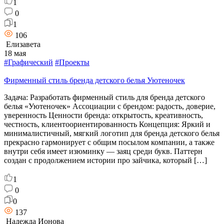
1
0
1
106
Елизавета
18 мая
#Графический
#Проекты
Фирменный стиль бренда детского белья Уютеночек
Задача: Разработать фирменный стиль для бренда детского
белья «Уютеночек» Ассоциации с брендом: радость, доверие,
уверенность Ценности бренда: открытость, креативность,
честность, клиентоориентированность Концепция: Яркий и
минималистичный, мягкий логотип для бренда детского белья
прекрасно гармонирует с общим посылом компании, а также
внутри себя имеет изюминку — заяц среди букв. Паттерн
создан с продолжением истории про зайчика, который […]
1
0
0
137
Надежда Ионова