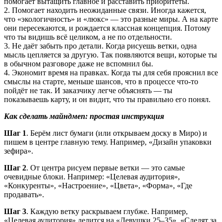
помогает вытащить главное и расставить приоритеты.
2. Помогает находить неожиданные связи. Иногда кажется,
что «экологичность» и «люкс» — это разные миры. А на карте
они пересекаются, и рождается классная концепция. Потому
что ты видишь всё целиком, а не по отдельности.
3. Не даёт забыть про детали. Когда рисуешь ветки, одна
мысль цепляется за другую. Так появляются вещи, которые ты
в обычном разговоре даже не вспомнил бы.
4. Экономит время на правках. Когда ты для себя прояснил все
смыслы на старте, меньше шансов, что в процессе что-то
пойдёт не так. И заказчику легче объяснять — ты
показываешь карту, и он видит, что ты правильно его понял.
Как сделать майндмеп: простая инструкция
Шаг 1
. Берём лист бумаги (или открываем доску в Миро) и
пишем в центре главную тему. Например, «Дизайн упаковки
зефира».
Шаг 2
. От центра рисуем первые ветки — это самые
очевидные блоки. Например: «Целевая аудитория»,
«Конкуренты», «Настроение», «Цвета», «Форма», «Где
продавать».
Шаг 3
. Каждую ветку раскрываем глубже. Например,
«Целевая аудитория» делится на «Девушки 25–35», «Следят за