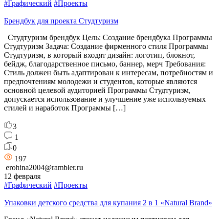
#Графический
#Проекты
Брендбук для проекта Студтуризм
Студтуризм брендбук Цель: Создание брендбука Программы
Студтуризм Задача: Создание фирменного стиля Программы
Студтуризм, в который входят дизайн: логотип, блокнот,
бейдж, благодарственное письмо, баннер, мерч Требования:
Стиль должен быть адаптирован к интересам, потребностям и
предпочтениям молодежи и студентов, которые являются
основной целевой аудиторией Программы Студтуризм,
допускается использование и улучшение уже используемых
стилей и наработок Программы […]
3
1
0
197
erohina2004@rambler.ru
12 февраля
#Графический
#Проекты
Упаковки детского средства для купания 2 в 1 «Natural Brand»