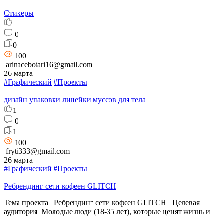
Стикеры
0
0
100
arinacebotari16@gmail.com
26 марта
#Графический
#Проекты
дизайн упаковки линейки муссов для тела
1
0
1
100
fryti333@gmail.com
26 марта
#Графический
#Проекты
Ребрендинг сети кофеен GLITCH
Тема проекта Ребрендинг сети кофеен GLITCH Целевая
аудитория Молодые люди (18-35 лет), которые ценят жизнь и