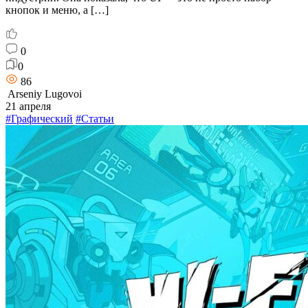
кнопок и меню, а […]
0
0
86
Arseniy Lugovoi
21 апреля
#Графический
#Статьи