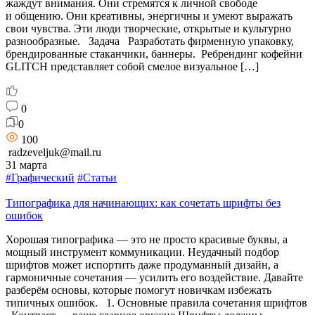
жаждут внимания. Они стремятся к личной свободе
и общению. Они креативны, энергичны и умеют выражать
свои чувства. Эти люди творческие, открытые и культурно
разнообразные. Задача Разработать фирменную упаковку,
брендированные стаканчики, баннеры. Ребрендинг кофейни
GLITCH представляет собой смелое визуальное […]
0
0
100
radzeveljuk@mail.ru
31 марта
#Графический
#Статьи
Типографика для начинающих: как сочетать шрифты без
ошибок
Хорошая типографика — это не просто красивые буквы, а
мощный инструмент коммуникации. Неудачный подбор
шрифтов может испортить даже продуманный дизайн, а
гармоничные сочетания — усилить его воздействие. Давайте
разберём основы, которые помогут новичкам избежать
типичных ошибок. 1. Основные правила сочетания шрифтов