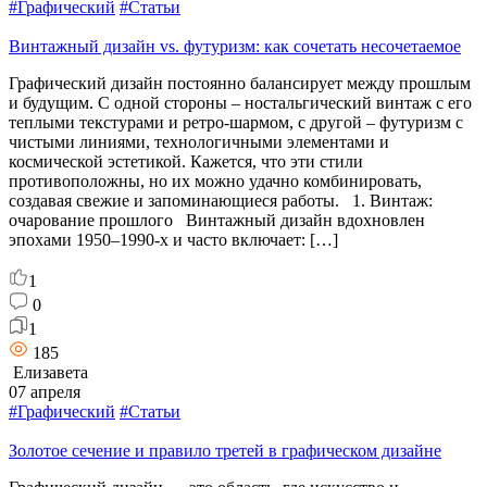
#Графический
#Статьи
Винтажный дизайн vs. футуризм: как сочетать несочетаемое
Графический дизайн постоянно балансирует между прошлым
и будущим. С одной стороны – ностальгический винтаж с его
теплыми текстурами и ретро-шармом, с другой – футуризм с
чистыми линиями, технологичными элементами и
космической эстетикой. Кажется, что эти стили
противоположны, но их можно удачно комбинировать,
создавая свежие и запоминающиеся работы. 1. Винтаж:
очарование прошлого Винтажный дизайн вдохновлен
эпохами 1950–1990-х и часто включает: […]
1
0
1
185
Елизавета
07 апреля
#Графический
#Статьи
Золотое сечение и правило третей в графическом дизайне