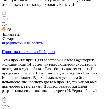
Контраст — ваше главное оружие Шрифты должны
отличаться, но не конфликтовать. Есть […]
0
0
98
Елизавета
31 марта
#Графический
#Проекты
Принт на толстовки «Н. Рерих»
Тема проекта: принт для толстовок Целевая аудитория:
молодые люди 14-35 лет, интересующиеся искусством и
походами в музеи. Задача Разработать для текстильной
продукции принт к 150-летию со дня рождения Николая
Константиновича Рериха. Главным условием было
использование красного цвета в проекте, так как он был
приурочен к выставкам. Процесс разработки Были
разработаны стилизованные портреты Н. Рериха. За […]
2
0