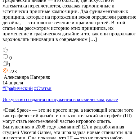
Графический дизайн — это область, где искусство и
математика переплетаются, создавая гармоничные и
эстетически приятные композиции. Два фундаментальных
принципа, которые на протяжении веков определяли развитие
дизайна, — это золотое сечение и правило третей. В этой
статье мы рассмотрим историю этих принципов, их
применение в графическом дизайне и то, как они продолжают
вдохновлять инновации в современном […]
0
1
223
Александра Нагерняк
14 апреля
#Графический
#Статьи
Искусство создания погружения в космическом ужасе
«Dead Space» — это не просто игра, а настоящий эталон того,
как графический дизайн и пользовательский интерфейс (UI)
могут стать неотъемлемой частью игрового опыта.
Выпущенная в 2008 году компанией EA и разработанная
студией Visceral Games, эта игра задала новые стандарты для
индустрии. Она показала, что UI — это не просто набор