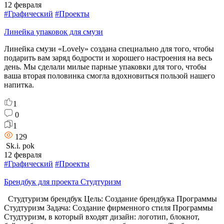
12 февраля
#Графический
#Проекты
Линейка упаковок для смузи
Линейка смузи «Lovely» создана специально для того, чтобы
подарить вам заряд бодрости и хорошего настроения на весь
день. Мы сделали милые парные упаковки для того, чтобы
ваша вторая половинка смогла вдохновиться пользой нашего
напитка.
1
0
1
129
Sk.i. pok
12 февраля
#Графический
#Проекты
Брендбук для проекта Студтуризм
Студтуризм брендбук Цель: Создание брендбука Программы
Студтуризм Задача: Создание фирменного стиля Программы
Студтуризм, в который входят дизайн: логотип, блокнот,