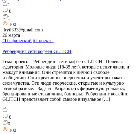
1
0
1
100
fryti333@gmail.com
26 марта
#Графический
#Проекты
Ребрендинг сети кофеен GLITCH
Тема проекта Ребрендинг сети кофеен GLITCH Целевая
аудитория Молодые люди (18-35 лет), которые ценят жизнь и
жаждут внимания. Они стремятся к личной свободе
и общению. Они креативны, энергичны и умеют выражать
свои чувства. Эти люди творческие, открытые и культурно
разнообразные. Задача Разработать фирменную упаковку,
брендированные стаканчики, баннеры. Ребрендинг кофейни
GLITCH представляет собой смелое визуальное […]
0
0
100