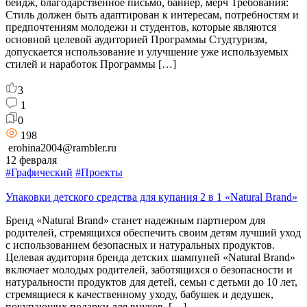
бейдж, благодарственное письмо, баннер, мерч Требования:
Стиль должен быть адаптирован к интересам, потребностям и
предпочтениям молодежи и студентов, которые являются
основной целевой аудиторией Программы Студтуризм,
допускается использование и улучшение уже используемых
стилей и наработок Программы […]
3
1
0
198
erohina2004@rambler.ru
12 февраля
#Графический
#Проекты
Упаковки детского средства для купания 2 в 1 «Natural Brand»
Бренд «Natural Brand» станет надежным партнером для
родителей, стремящихся обеспечить своим детям лучший уход
с использованием безопасных и натуральных продуктов.
Целевая аудитория бренда детских шампуней «Natural Brand»
включает молодых родителей, заботящихся о безопасности и
натуральности продуктов для детей, семьи с детьми до 10 лет,
стремящиеся к качественному уходу, бабушек и дедушек,
покупающих подарки для внуков, […]