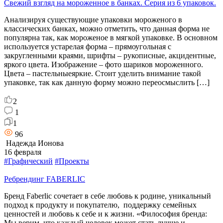
Свежий взгляд на мороженное в банках. Серия из 6 упаковок.
Анализируя существующие упаковки мороженого в
классических банках, можно отметить, что данная форма не
популярна так, как мороженое в мягкой упаковке. В основном
используется устарелая форма – прямоугольная с
закругленными краями, шрифты – рукописные, акцидентные,
яркого цвета. Изображение – фото шариков мороженного.
Цвета – пастельныеяркие. Стоит уделить внимание такой
упаковке, так как данную форму можно переосмыслить […]
2
1
1
96
Надежда Ионова
16 февраля
#Графический
#Проекты
Ребрендинг FABERLIC
Бренд Faberlic сочетает в себе любовь к родине, уникальный
подход к продукту и покупателю, поддержку семейных
ценностей и любовь к себе и к жизни. «Философия бренда:
Мы верим, что каждый человек может стать лучше и