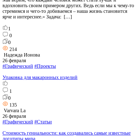
вдохновить своим примером других. Ведь если мы к чему-то
стремимся и чего-то добиваемся – наша жизнь становится
ярче и интереснее.» Задача: […]
1
0
0
214
Надежда Ионова
26 февраля
#Графический
#Проекты
Упаковка для макаронных изделий
1
0
135
Varvara La
26 февраля
#Графический
#Статьи
Стоимость гениальности: как создавались самые известные
логотипы мира