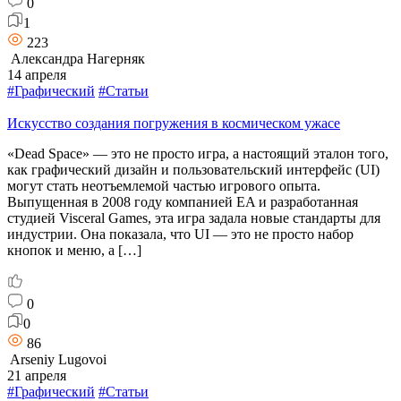
0
1
223
Александра Нагерняк
14 апреля
#Графический
#Статьи
Искусство создания погружения в космическом ужасе
«Dead Space» — это не просто игра, а настоящий эталон того,
как графический дизайн и пользовательский интерфейс (UI)
могут стать неотъемлемой частью игрового опыта.
Выпущенная в 2008 году компанией EA и разработанная
студией Visceral Games, эта игра задала новые стандарты для
индустрии. Она показала, что UI — это не просто набор
кнопок и меню, а […]
0
0
86
Arseniy Lugovoi
21 апреля
#Графический
#Статьи