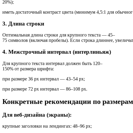
20%
);
иметь
достаточный
контраст
цвета
(минимум
4
,
5
:
1
для
обычног
3.
Длина
строки
Оптимальная
длина
строки
для
крупного
текста
—
45–
75
символов
(включая
пробелы).
Если
строка
длиннее,
увеличьт
4.
Межстрочный
интервал
(интерлиньяж)
Для
крупного
текста
интервал
должен
быть
120–
150%
от
размера
шрифта:
при
размере
36
px
интервал
—
43–54
px
;
при
размере
72
px
интервал
—
86–108
px
.
Конкретные
рекомендации
по
размерам
Для
веб‑дизайна
(экраны):
крупные
заголовки
на
лендингах:
48–96
px
;