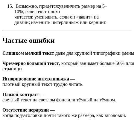
Возможно,
придётся:
увеличить
размер
на
5–
10%
,
если
текст
плохо
читается;
уменьшить,
если
он
«давит»
на
дизайн;
изменить
интерлиньяж
или
кернинг.
Частые
ошибки
Слишком
мелкий
текст
даже
для
крупной
типографики
(мен
Чрезмерно
большой
текст
,
который
занимает
больше
50%
пло
страницы.
Игнорирование
интерлиньяжа
—
плотный
крупный
текст
трудно
читать.
Плохой
контраст
—
светлый
текст
на
светлом
фоне
или
тёмный
на
тёмном.
Отсутствие
иерархии
—
когда
подзаголовки
почти
такого
же
размера,
как
заголовки.