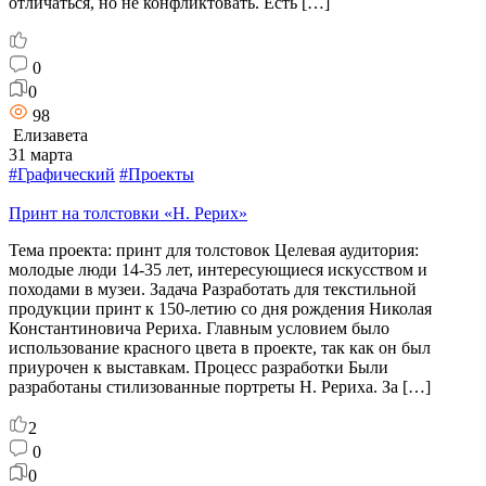
отличаться, но не конфликтовать. Есть […]
0
0
98
Елизавета
31 марта
#Графический
#Проекты
Принт на толстовки «Н. Рерих»
Тема проекта: принт для толстовок Целевая аудитория:
молодые люди 14-35 лет, интересующиеся искусством и
походами в музеи. Задача Разработать для текстильной
продукции принт к 150-летию со дня рождения Николая
Константиновича Рериха. Главным условием было
использование красного цвета в проекте, так как он был
приурочен к выставкам. Процесс разработки Были
разработаны стилизованные портреты Н. Рериха. За […]
2
0
0