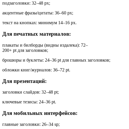
подзаголовки:
32–48
px
;
акцентные
фразы/цитаты:
36–60
px
;
текст
на
кнопках:
минимум
14–16
px
.
Для
печатных
материалов:
плакаты
и
билборды
(видны
издалека):
72–
200
+
pt
для
заголовков;
брошюры
и
буклеты:
24–36
pt
для
главных
заголовков;
обложки
книг/журналов:
36–72
pt
.
Для
презентаций:
заголовки
слайдов:
32–48
pt
;
ключевые
тезисы:
24–36
pt
.
Для
мобильных
интерфейсов:
главные
заголовки:
26–34
sp
;