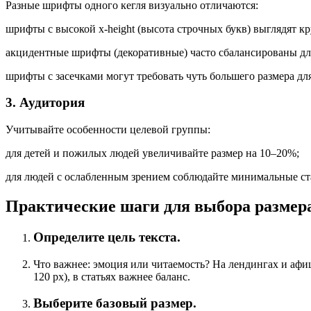
Разные
шрифты
одного
кегля
визуально
отличаются:
шрифты
с
высокой
x‑height
(высота
строчных
букв)
выглядят
кр
акцидентные
шрифты
(декоративные)
часто
сбалансированы
дл
шрифты
с
засечками
могут
требовать
чуть
большего
размера
дл
3.
Аудитория
Учитывайте
особенности
целевой
группы:
для
детей
и
пожилых
людей
увеличивайте
размер
на
10–20%
;
для
людей
с
ослабленным
зрением
соблюдайте
минимальные
ст
Практические
шаги
для
выбора
размер
Определите
цель
текста.
Что
важнее:
эмоция
или
читаемость?
На
лендингах
и
афи
120
px
),
в
статьях
важнее
баланс.
Выберите
базовый
размер.