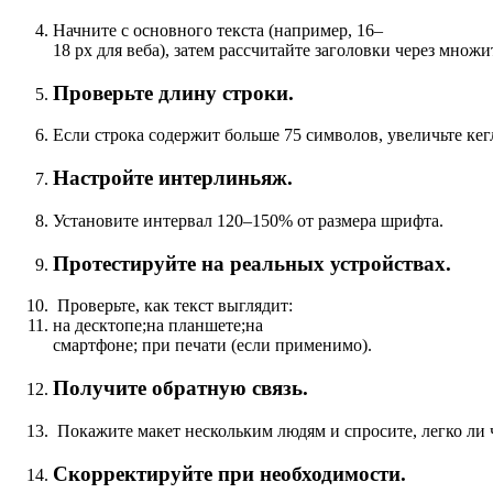
Начните
с
основного
текста
(например,
16–
18
px
для
веба),
затем
рассчитайте
заголовки
через
множит
Проверьте
длину
строки.
Если
строка
содержит
больше
75
символов,
увеличьте
кег
Настройте
интерлиньяж.
Установите
интервал
120–150%
от
размера
шрифта.
Протестируйте
на
реальных
устройствах.
Проверьте,
как
текст
выглядит:
на
десктопе;
на
планшете;
на
смартфоне;
при
печати
(если
применимо).
Получите
обратную
связь.
Покажите
макет
нескольким
людям
и
спросите,
легко
ли
Скорректируйте
при
необходимости.