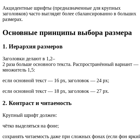
Акцидентные шрифты (предназначенные для крупных
заголовков) часто выглядят более сбалансированно в больших
размерах.
Основные
принципы
выбора
размера
1.
Иерархия
размеров
Заголовки
делают
в
1
,
2–
2
раза
больше
основного
текста.
Распространённый
вариант
—
множитель
1
,
5
:
если
основной
текст
—
16
px
,
заголовок
—
24
px
;
если
основной
текст
—
18
px
,
заголовок
—
27
px
.
2.
Контраст
и
читаемость
Крупный
шрифт
должен:
чётко
выделяться
на
фоне;
сохранять
читаемость
даже
при
сложных
фонах
(если
фон
ярки