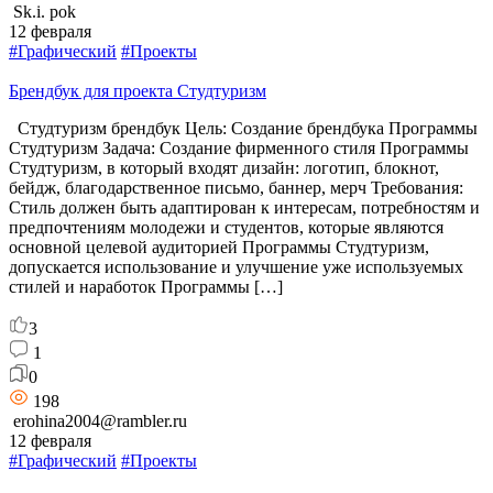
Sk.i. pok
12 февраля
#Графический
#Проекты
Брендбук для проекта Студтуризм
Студтуризм брендбук Цель: Создание брендбука Программы
Студтуризм Задача: Создание фирменного стиля Программы
Студтуризм, в который входят дизайн: логотип, блокнот,
бейдж, благодарственное письмо, баннер, мерч Требования:
Стиль должен быть адаптирован к интересам, потребностям и
предпочтениям молодежи и студентов, которые являются
основной целевой аудиторией Программы Студтуризм,
допускается использование и улучшение уже используемых
стилей и наработок Программы […]
3
1
0
198
erohina2004@rambler.ru
12 февраля
#Графический
#Проекты