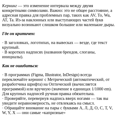
Кернинг
— это изменение интервала между двумя
конкретными символами. Важно: это не общее расстояние, а
адресная правка для проблемных пар, таких как AV, To, Wa,
AT, Ta. Из-за наклонных или выступающих частей букв
визуально возникают слишком большие или маленькие дыры.
Где он критичен:
· В заголовках, логотипах, на вывесках — везде, где текст
крупный.
· В коротких надписях (названия брендов, слоганы,
инициалы).
Как не ошибиться:
· В программах (Figma, Illustrator, InDesign) всегда
переключайте кернинг с Метрический (автоматический, от
разработчика шрифта) на Оптический (вычисляется
программой) или вручную (значение в единицах 1/1000 em).
Для крупных надписей ручная правка обязательна.
· Проверяйте, перевернув надпись вверх ногами — так вы
увидите неравномерность, не отвлекаясь на смысл.
· Обращайте внимание на пары с буквами А, Л, Д, О, С, Т, V,
W, Y, X — они самые «капризные»