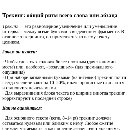
Трекинг: общий ритм всего слова или абзаца
Трекинг
— это равномерное увеличение или уменьшение
интервала между всеми буквами в выделенном фрагменте. В
отличие от кернинга, он применяется ко всему тексту
целиком.
Зачем он нужен:
· Чтобы сделать заголовок более плотным (для экономии
места) или, наоборот, «воздушным» (для премиального
ощущения)
· При наборе заглавными буквами (капителью) трекинг почти
всегда увеличивают на 10–20%, иначе прописные слипаются
и становятся нечитаемыми.
· Для выравнивания блока текста по ширине (иногда трекинг
корректируют в последней строке)
Как не ошибиться:
· Для основного текста (кегль 8–14 pt) трекинг должен
оставаться нулевым или близким к нему. Любое сжатие
снижает читаемость, а расширение делает текст «рваным».