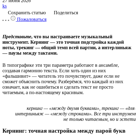
27 июня 2026
ks
Сохранить статью
Поделиться
Пожаловаться
Представьте
, что вы настраиваете музыкальный
инструмент. Кернинг — это точная подстройка каждой
ноты, трекинг — общий темп всей партии, а интерлиньяж
— паузы между тактами.
В типографике эти три параметра работают в ансамбле,
создавая гармонию текста. Если хоть один из них
«фальшивит» — читатель это почувствует, даже если не
сможет объяснить почему. Разберёмся, что каждый из них
означает, как не ошибиться и сделать текст не просто
читаемым, а по-настоящему красивым.
кернинг — «между двумя буквами», трекинг — «для в
интерлиньяж — «между строками». Все три инструмен
не только читаемым, но и эстет
Кернинг: точная настройка между парой букв