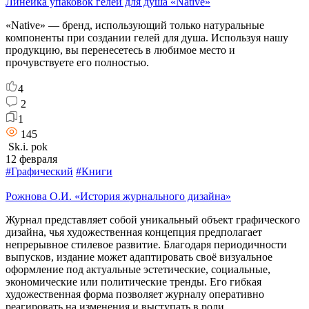
Линейка упаковок гелей для душа «Native»
«Native» — бренд, использующий только натуральные
компоненты при создании гелей для душа. Используя нашу
продукцию, вы перенесетесь в любимое место и
прочувствуете его полностью.
4
2
1
145
Sk.i. pok
12 февраля
#Графический
#Книги
Рожнова О.И. «История журнального дизайна»
Журнал представляет собой уникальный объект графического
дизайна, чья художественная концепция предполагает
непрерывное стилевое развитие. Благодаря периодичности
выпусков, издание может адаптировать своё визуальное
оформление под актуальные эстетические, социальные,
экономические или политические тренды. Его гибкая
художественная форма позволяет журналу оперативно
реагировать на изменения и выступать в роли