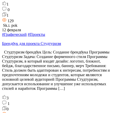
1
0
1
129
Sk.i. pok
12 февраля
#Графический
#Проекты
Брендбук для проекта Студтуризм
Студтуризм брендбук Цель: Создание брендбука Программы
Студтуризм Задача: Создание фирменного стиля Программы
Студтуризм, в который входят дизайн: логотип, блокнот,
бейдж, благодарственное письмо, баннер, мерч Требования:
Стиль должен быть адаптирован к интересам, потребностям и
предпочтениям молодежи и студентов, которые являются
основной целевой аудиторией Программы Студтуризм,
допускается использование и улучшение уже используемых
стилей и наработок Программы […]
3
1
0