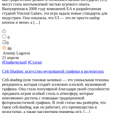
могут стать неотъемлемой частью игрового опыта.
Выпущенная в 2008 году компанией EA и разработанная
студией Visceral Games, эта игра задала новые стандарты для
индустрии. Она показала, что UI — это не просто набор
кнопок и меню, а […]
0
0
86
Arseniy Lugovoi
21 апреля
#Графический
#Статьи
Cell-Shading: искусство мультяшной графики в видеоиграх
Cell-shading (или тоновая заливка) — это уникальная техника
рендеринга, которая создаёт иллюзию плоской, мультяшной
графики. Она стала популярной благодаря своей способности
придавать играм особый стиль и атмосферу, которые
невозможно достичь с помощью традиционной
фотореалистичной графики. В этой статье мы разберём, что
такое cell-shading, как он работает, его преимущества и
недостатки, а также рассмотрим примеры игр, […]