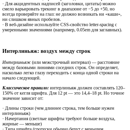
· Для акцидентных надписей (заголовки, цитаты) можно
смело варьировать трекинг в диапазоне от −5 до +50, но
всегда проверяйте на глаз: не должно возникать ни «каши»,
ни слишком явных пробелов.
· В веб-дизайне используйте CSS-свойство letter-spacing с
умеренными значениями (например, 0.05em для заглавных).
Интерлиньяж: воздух между строк
Интерлиньяж
(или межстрочный интервал) — расстояние
между базовыми линиями соседних строк. Он определяет,
насколько легко глазу переходить с конца одной строки на
начало следующей.
Классическое правило:
интерлиньяж должен составлять 120–
150% от кегля шрифта. Для 12 pt — это 14,4–18 pt. Но точное
значение зависит от:
· Длины строки (чем длиннее строка, тем больше нужен
интерлиньяж)
· Начертания (светлые шрифты требуют больше воздуха,
жирные — меньше)
· Типа шрифта (гротески обычно берут с меньшим