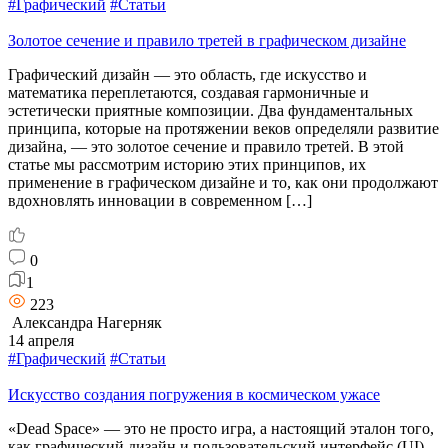
#Графический
#Статьи
Золотое сечение и правило третей в графическом дизайне
Графический дизайн — это область, где искусство и
математика переплетаются, создавая гармоничные и
эстетически приятные композиции. Два фундаментальных
принципа, которые на протяжении веков определяли развитие
дизайна, — это золотое сечение и правило третей. В этой
статье мы рассмотрим историю этих принципов, их
применение в графическом дизайне и то, как они продолжают
вдохновлять инновации в современном […]
0
1
223
Александра Нагерняк
14 апреля
#Графический
#Статьи
Искусство создания погружения в космическом ужасе
«Dead Space» — это не просто игра, а настоящий эталон того,
как графический дизайн и пользовательский интерфейс (UI)