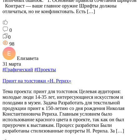
типичных ошибок. 1. Основные правила сочетания шрифтов
Контраст — ваше главное оружие Шрифты должны
отличаться, но не конфликтовать. Есть […]
0
0
98
Елизавета
31 марта
#Графический
#Проекты
Принт на толстовки «Н. Рерих»
Тема проекта: принт для толстовок Целевая аудитория:
молодые люди 14-35 лет, интересующиеся искусством и
походами в музеи. Задача Разработать для текстильной
продукции принт к 150-летию со дня рождения Николая
Константиновича Рериха. Главным условием было
использование красного цвета в проекте, так как он был
приурочен к выставкам. Процесс разработки Были
разработаны стилизованные портреты Н. Рериха. За […]