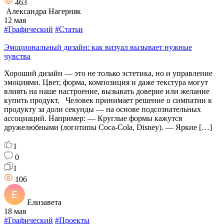
463
Александра Нагерняк
12 мая
#Графический
#Статьи
Эмоциональный дизайн: как визуал вызывает нужные
чувства
Хороший дизайн — это не только эстетика, но и управление
эмоциями. Цвет, форма, композиция и даже текстура могут
влиять на наше настроение, вызывать доверие или желание
купить продукт. Человек принимает решение о симпатии к
продукту за доли секунды — на основе подсознательных
ассоциаций. Например: — Круглые формы кажутся
дружелюбными (логотипы Coca-Cola, Disney). — Яркие […]
1
0
1
106
Елизавета
18 мая
#Графический
#Проекты