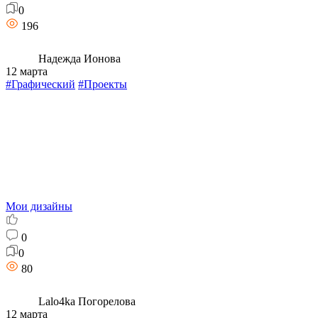
0
196
Надежда Ионова
12 марта
#Графический
#Проекты
Мои дизайны
0
0
80
Lalo4ka Погорелова
12 марта