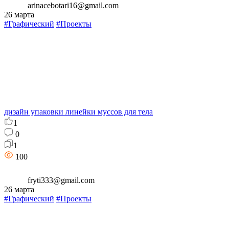
arinacebotari16@gmail.com
26 марта
#Графический
#Проекты
дизайн упаковки линейки муссов для тела
1
0
1
100
fryti333@gmail.com
26 марта
#Графический
#Проекты