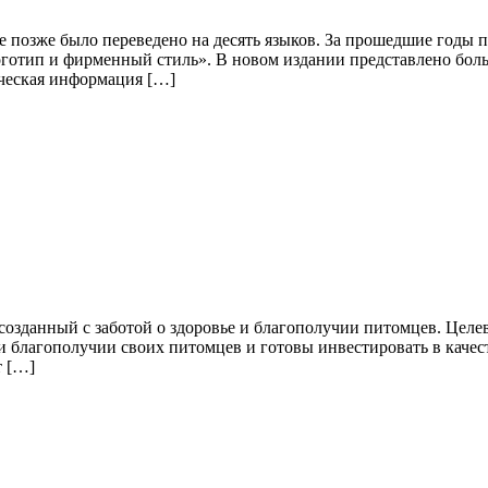
ое позже было переведено на десять языков. За прошедшие годы
готип и фирменный стиль». В новом издании представлено боль
ическая информация […]
озданный с заботой о здоровье и благополучии питомцев. Целев
 и благополучии своих питомцев и готовы инвестировать в каче
т […]