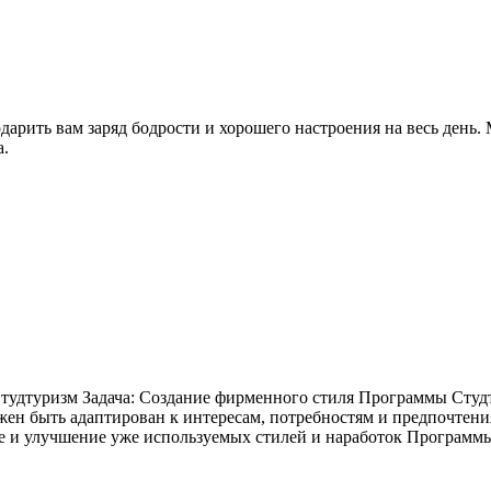
одарить вам заряд бодрости и хорошего настроения на весь день
а.
дтуризм Задача: Создание фирменного стиля Программы Студтур
лжен быть адаптирован к интересам, потребностям и предпочтен
е и улучшение уже используемых стилей и наработок Программ