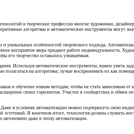
ехнологий в творческие профессии многие художники, дизайнер
неративные алгоритмы и автоматические инструменты могут знач
 и уникальных особенностей творческого подхода. Автоматизаци
вное восприятие мира придают работе индивидуальность. Худож
обы его творчество оставалось узнаваемым.
дания. Используя автоматические инструменты, важно уметь зад
ью полагаться на алгоритмы; лучше воспринимать их как помощн
выков и обучение новым методам, чтобы не стать зависимым от
расширение своих горизонтов. Участие в сообществах и обмен о
 Даже в условиях автоматизации можно подчеркнуть свою индив
 эстетикой. В конечном итоге, технология должна служить инс
ую автономию даже в эпоху автоматизации.