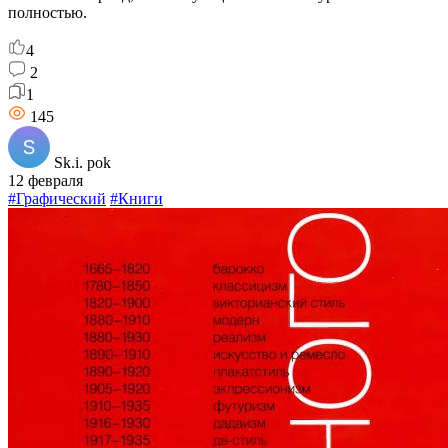
полностью.
4
2
1
145
Sk.i. pok
12 февраля
#Графический
#Книги