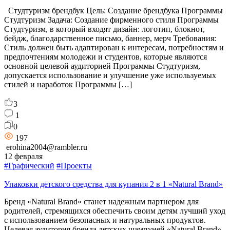
Студтуризм брендбук Цель: Создание брендбука Программы
Студтуризм Задача: Создание фирменного стиля Программы
Студтуризм, в который входят дизайн: логотип, блокнот,
бейдж, благодарственное письмо, баннер, мерч Требования:
Стиль должен быть адаптирован к интересам, потребностям и
предпочтениям молодежи и студентов, которые являются
основной целевой аудиторией Программы Студтуризм,
допускается использование и улучшение уже используемых
стилей и наработок Программы […]
3
1
0
197
erohina2004@rambler.ru
12 февраля
#Графический
#Проекты
Упаковки детского средства для купания 2 в 1 «Natural Brand»
Бренд «Natural Brand» станет надежным партнером для
родителей, стремящихся обеспечить своим детям лучший уход
с использованием безопасных и натуральных продуктов.
Целевая аудитория бренда детских шампуней «Natural Brand»