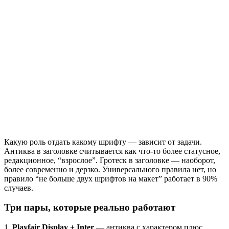
Какую роль отдать какому шрифту — зависит от задачи.
Антиква в заголовке считывается как что-то более статусное,
редакционное, “взрослое”. Гротеск в заголовке — наоборот,
более современно и дерзко. Универсального правила нет, но
правило “не больше двух шрифтов на макет” работает в 90%
случаев.
Три пары, ĸоторые реально работают
1.
Playfair Display + Inter
— антиква с характером плюс