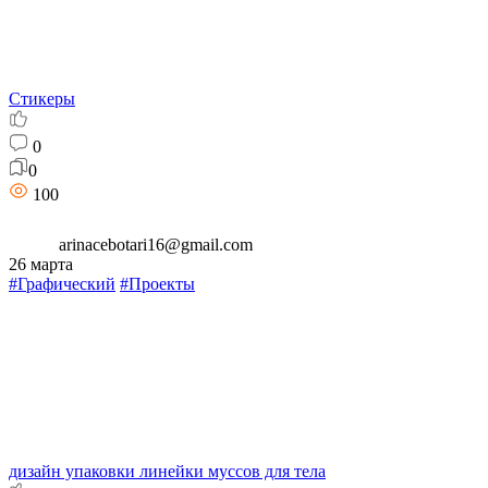
Стикеры
0
0
100
arinacebotari16@gmail.com
26 марта
#Графический
#Проекты
дизайн упаковки линейки муссов для тела