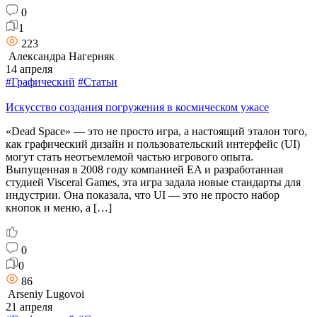
0
1
223
Александра Нагерняк
14 апреля
#Графический
#Статьи
Искусство создания погружения в космическом ужасе
«Dead Space» — это не просто игра, а настоящий эталон того,
как графический дизайн и пользовательский интерфейс (UI)
могут стать неотъемлемой частью игрового опыта.
Выпущенная в 2008 году компанией EA и разработанная
студией Visceral Games, эта игра задала новые стандарты для
индустрии. Она показала, что UI — это не просто набор
кнопок и меню, а […]
0
0
86
Arseniy Lugovoi
21 апреля