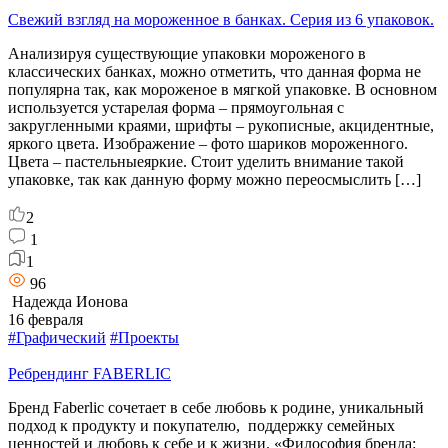
Свежий взгляд на мороженное в банках. Серия из 6 упаковок.
Анализируя существующие упаковки мороженого в
классических банках, можно отметить, что данная форма не
популярна так, как мороженое в мягкой упаковке. В основном
используется устарелая форма – прямоугольная с
закругленными краями, шрифты – рукописные, акцидентные,
яркого цвета. Изображение – фото шариков мороженного.
Цвета – пастельныеяркие. Стоит уделить внимание такой
упаковке, так как данную форму можно переосмыслить […]
2
1
1
96
Надежда Ионова
16 февраля
#Графический
#Проекты
Ребрендинг FABERLIC
Бренд Faberlic сочетает в себе любовь к родине, уникальный
подход к продукту и покупателю, поддержку семейных
ценностей и любовь к себе и к жизни. «Философия бренда: