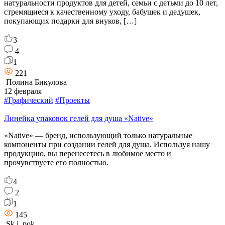
натуральности продуктов для детей, семьи с детьми до 10 лет,
стремящиеся к качественному уходу, бабушек и дедушек,
покупающих подарки для внуков, […]
3
4
1
221
Полина Бикулова
12 февраля
#Графический
#Проекты
Линейка упаковок гелей для душа «Native»
«Native» — бренд, использующий только натуральные
компоненты при создании гелей для душа. Используя нашу
продукцию, вы перенесетесь в любимое место и
прочувствуете его полностью.
4
2
1
145
Sk.i. pok