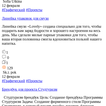
Sofia Utkina
12 февраля
#Графический
#Проекты
Линейка упаковок для смузи
Линейка смузи «Lovely» создана специально для того, чтобы
подарить вам заряд бодрости и хорошего настроения на весь
день. Мы сделали милые парные упаковки для того, чтобы
ваша вторая половинка смогла вдохновиться пользой нашего
напитка.
1
0
1
129
Sk.i. pok
12 февраля
#Графический
#Проекты
Брендбук для проекта Студтуризм
Студтуризм брендбук Цель: Создание брендбука Программы
Студтуризм Задача: Создание фирменного стиля Программы
Студтуризм, в который входят дизайн: логотип, блокнот,