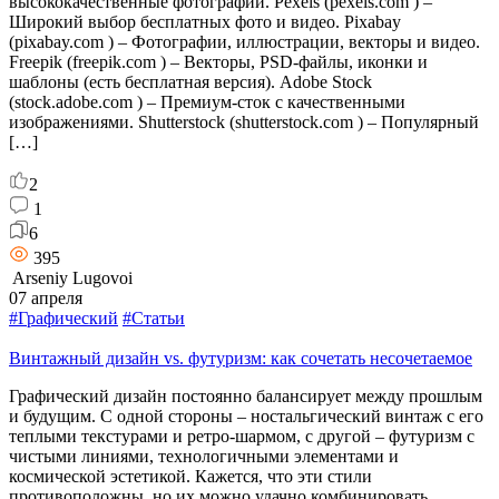
высококачественные фотографии. Pexels (pexels.com ) –
Широкий выбор бесплатных фото и видео. Pixabay
(pixabay.com ) – Фотографии, иллюстрации, векторы и видео.
Freepik (freepik.com ) – Векторы, PSD-файлы, иконки и
шаблоны (есть бесплатная версия). Adobe Stock
(stock.adobe.com ) – Премиум-сток с качественными
изображениями. Shutterstock (shutterstock.com ) – Популярный
[…]
2
1
6
395
Arseniy Lugovoi
07 апреля
#Графический
#Статьи
Винтажный дизайн vs. футуризм: как сочетать несочетаемое
Графический дизайн постоянно балансирует между прошлым
и будущим. С одной стороны – ностальгический винтаж с его
теплыми текстурами и ретро-шармом, с другой – футуризм с
чистыми линиями, технологичными элементами и
космической эстетикой. Кажется, что эти стили
противоположны, но их можно удачно комбинировать,