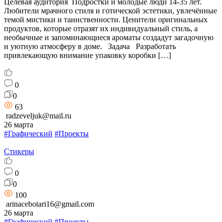
Целевая аудитория Подростки и молодые люди 14-35 лет.
Любители мрачного стиля и готической эстетики, увлечённые
темой мистики и таинственности. Ценители оригинальных
продуктов, которые отразят их индивидуальный стиль, а
необычные и запоминающиеся ароматы создадут загадочную
и уютную атмосферу в доме. Задача Разработать
привлекающую внимание упаковку коробки […]
0
0
63
radzeveljuk@mail.ru
26 марта
#Графический
#Проекты
Стикеры
0
0
100
arinacebotari16@gmail.com
26 марта
#Графический
#Проекты