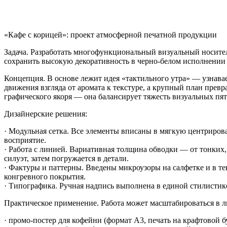
«Кафе с корицей»: проект атмосферной печатной продукции
Задача. Разработать многофункциональный визуальный носите
сохранить высокую декоративность в черно-белом исполнении 
Концепция. В основе лежит идея «тактильного утра» — узнава
движения взгляда от аромата к текстуре, а крупный план пре
графического якоря — она балансирует тяжесть визуальных пя
Дизайнерские решения:
· Модульная сетка. Все элементы вписаны в мягкую центриров
восприятие.
· Работа с линией. Вариативная толщина обводки — от тонких,
силуэт, затем погружается в детали.
· Фактуры и паттерны. Введены микроузоры на салфетке и в т
конгревного покрытия.
· Типографика. Ручная надпись выполнена в единой стилистик
Практическое применение. Работа может масштабироваться в л
· промо-постер для кофейни (формат А3, печать на крафтовой б