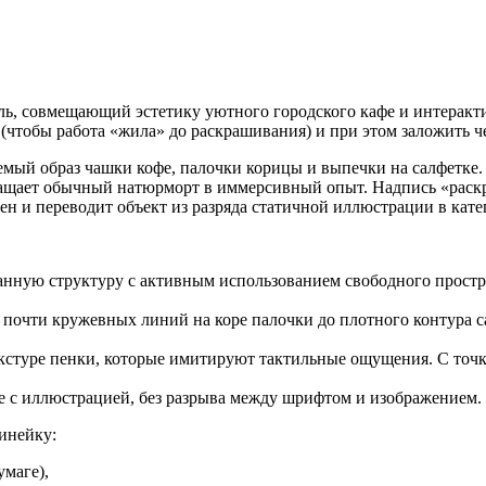
ль, совмещающий эстетику уютного городского кафе и интеракт
(чтобы работа «жила» до раскрашивания) и при этом заложить ч
емый образ чашки кофе, палочки корицы и выпечки на салфетке.
вращает обычный натюрморт в иммерсивный опыт. Надпись «раскр
тен и переводит объект из разряда статичной иллюстрации в кат
анную структуру с активным использованием свободного простра
 почти кружевных линий на коре палочки до плотного контура с
екстуре пенки, которые имитируют тактильные ощущения. С точ
е с иллюстрацией, без разрыва между шрифтом и изображением. 
инейку:
умаге),