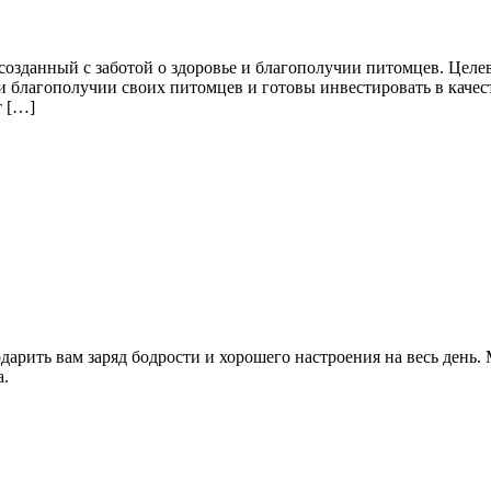
озданный с заботой о здоровье и благополучии питомцев. Целев
 и благополучии своих питомцев и готовы инвестировать в каче
т […]
одарить вам заряд бодрости и хорошего настроения на весь день
а.