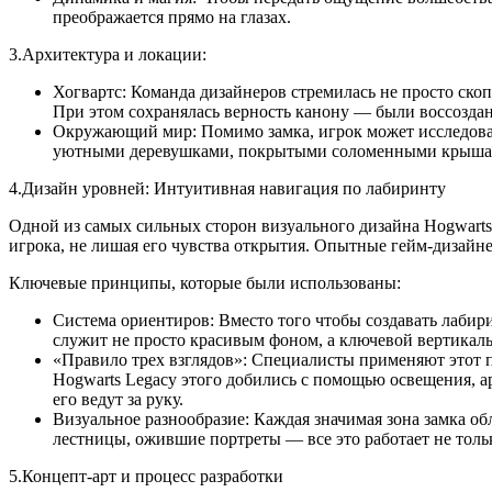
преображается прямо на глазах.
3.Архитектура и локации:
Хогвартс: Команда дизайнеров стремилась не просто скоп
При этом сохранялась верность канону — были воссоздан
Окружающий мир: Помимо замка, игрок может исследоват
уютными деревушками, покрытыми соломенными крышами
4.Дизайн уровней: Интуитивная навигация по лабиринту
Одной из самых сильных сторон визуального дизайна Hogwart
игрока, не лишая его чувства открытия. Опытные гейм-дизайнер
Ключевые принципы, которые были использованы:
Система ориентиров: Вместо того чтобы создавать лабир
служит не просто красивым фоном, а ключевой вертикаль
«Правило трех взглядов»: Специалисты применяют этот пр
Hogwarts Legacy этого добились с помощью освещения, 
его ведут за руку.
Визуальное разнообразие: Каждая значимая зона замка 
лестницы, ожившие портреты — все это работает не тольк
5.Концепт-арт и процесс разработки