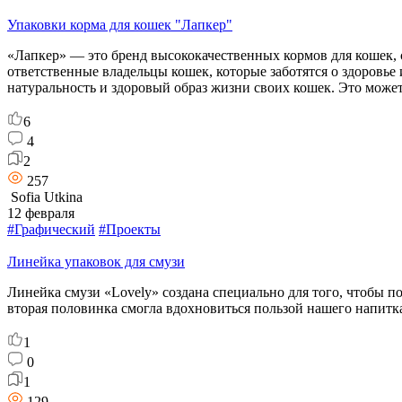
Упаковки корма для кошек "Лапкер"
«Лапкер» — это бренд высококачественных кормов для кошек, с
ответственные владельцы кошек, которые заботятся о здоровье
натуральность и здоровый образ жизни своих кошек. Это може
6
4
2
257
Sofia Utkina
12 февраля
#Графический
#Проекты
Линейка упаковок для смузи
Линейка смузи «Lovely» создана специально для того, чтобы п
вторая половинка смогла вдохновиться пользой нашего напитк
1
0
1
129