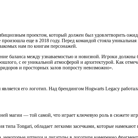
 амбициозным проектом, который должен был удовлетворить ожид
 произошла еще в 2018 году. Перед командой стояла уникальная 
знакомых нам по книгам персонажей.
ние баланса между узнаваемостью и новизной. Игроки должны б
ошлого, с ее уникальной атмосферой и архитектурой. Как отмеча
коридоров и просторных залов попросту невозможно».
является его логотип. Над брендингом Hogwarts Legacy работала
вней магии — той самой, что играет ключевую роль в сюжете иг
я типа Tongari, обладает легкими засечками, которые намекают
, некоторые штрихи и лигатуры в логотипе намеренно фрагмент