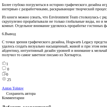
Более глубоко погрузиться в историю графического дизайна иг
интервью с разработчиками, раскрывающие творческий процес
Из книги можно узнать, что Environment Team столкнулась с р
скрупулезно прорабатывали не только глобальные виды, но и 
комнат. Отдельное внимание уделялось проработке гостиных ф
6.Вывод
С точки зрения графического дизайна, Hogwarts Legacy предст
удалось создать визуально насыщенный, живой и при этом не
айдентику, интуитивный дизайн уровней и внимание к мельчайш
получил то самое заветное письмо из Хогвартса.
1
0
0
25
Anton Tolstov
Сохранить автора
Комментарии