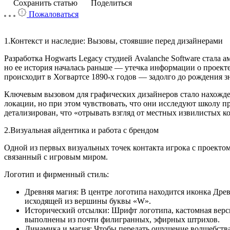
Сохранить статью
Поделиться
Пожаловаться
1.Контекст и наследие: Вызовы, стоявшие перед дизайнерами
Разработка Hogwarts Legacy студией Avalanche Software стала
но ее история началась раньше — утечка информации о проекте
происходит в Хогвартсе 1890-х годов — задолго до рождения 
Ключевым вызовом для графических дизайнеров стало нахожде
локации, но при этом чувствовать, что они исследуют школу пр
детализирован, что «отрывать взгляд от местных извилистых 
2.Визуальная айдентика и работа с брендом
Одной из первых визуальных точек контакта игрока с проектом 
связанный с игровым миром.
Логотип и фирменный стиль:
Древняя магия: В центре логотипа находится иконка Дре
исходящей из вершины буквы «W».
Исторический отсылки: Шрифт логотипа, кастомная верси
выполнены из почти филигранных, эфирных штрихов.
Динамика и магия: Чтобы передать ощущение волшебства