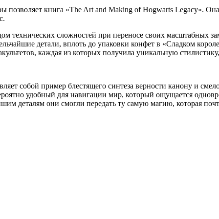
ры позволяет книга «The Art and Making of Hogwarts Legacy». О
с.
ядом технических сложностей при переносе своих масштабных за
мельчайшие детали, вплоть до упаковки конфет в «Сладком коро
акультетов, каждая из которых получила уникальную стилистику
авляет собой пример блестящего синтеза верности канону и смел
вероятно удобный для навигации мир, который ощущается однов
им деталям они смогли передать ту самую магию, которая почти 