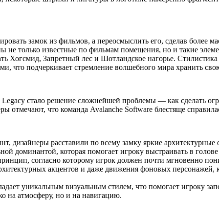
ировать замок из фильмов, а переосмыслить его, сделав более 
ы не только известные по фильмам помещения, но и такие элеме
ь Хогсмид, Запретный лес и Шотландское нагорье. Стилистика 
, что подчеркивает стремление волшебного мира хранить сво
s Legacy стало решение сложнейшей проблемы — как сделать о
ы отмечают, что команда Avalanche Software блестяще справилас
инт, дизайнеры расставили по всему замку яркие архитектурны
ной доминантой, которая помогает игроку выстраивать в голове
инцип, согласно которому игрок должен почти мгновенно понимат
архитектурных акцентов и даже движения фоновых персонажей, к
обладает уникальным визуальным стилем, что помогает игроку з
о на атмосферу, но и на навигацию.