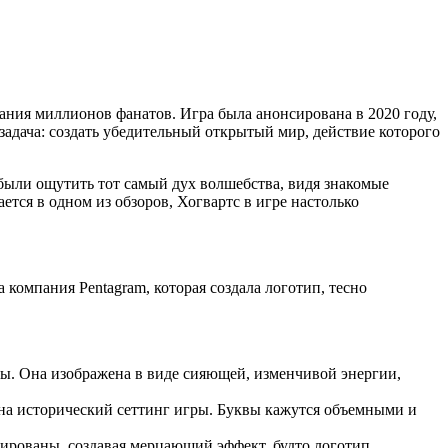
ания миллионов фанатов. Игра была анонсирована в 2020 году,
задача: создать убедительный открытый мир, действие которого
ыли ощутить тот самый дух волшебства, видя знакомые
ется в одном из обзоров, Хогвартс в игре настолько
 компания Pentagram, которая создала логотип, тесно
ры. Она изображена в виде сияющей, изменчивой энергии,
 на исторический сеттинг игры. Буквы кажутся объемными и
ированы, создавая мерцающий эффект, будто логотип