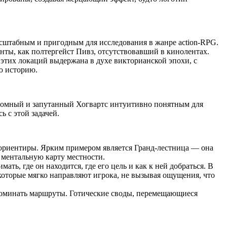
масштабным и пригодным для исследования в жанре action-RPG.
нты, как полтергейст Пивз, отсутствовавший в кинолентах.
этих локаций выдержана в духе викторианской эпохи, с
ю историю.
громный и запутанный Хогвартс интуитивно понятным для
ь с этой задачей.
е ориентиры. Ярким примером является Гранд-лестница — она
 ментальную карту местности.
ь, где он находится, где его цель и как к ней добраться. В
оторые мягко направляют игрока, не вызывая ощущения, что
апоминать маршруты. Готические своды, перемещающиеся