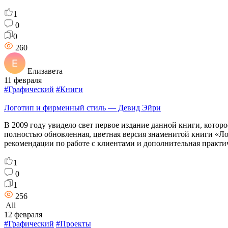
1
0
0
260
Елизавета
11 февраля
#Графический
#Книги
Логотип и фирменный стиль — Девид Эйри
В 2009 году увидело свет первое издание данной книги, котор
полностью обновленная, цветная версия знаменитой книги «Ло
рекомендации по работе с клиентами и дополнительная практ
1
0
1
256
All
12 февраля
#Графический
#Проекты