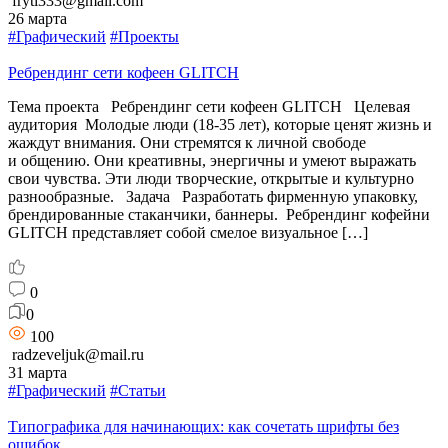
fryti333@gmail.com
26 марта
#Графический
#Проекты
Ребрендинг сети кофеен GLITCH
Тема проекта Ребрендинг сети кофеен GLITCH Целевая
аудитория Молодые люди (18-35 лет), которые ценят жизнь и
жаждут внимания. Они стремятся к личной свободе
и общению. Они креативны, энергичны и умеют выражать
свои чувства. Эти люди творческие, открытые и культурно
разнообразные. Задача Разработать фирменную упаковку,
брендированные стаканчики, баннеры. Ребрендинг кофейни
GLITCH представляет собой смелое визуальное […]
0
0
100
radzeveljuk@mail.ru
31 марта
#Графический
#Статьи
Типографика для начинающих: как сочетать шрифты без
ошибок