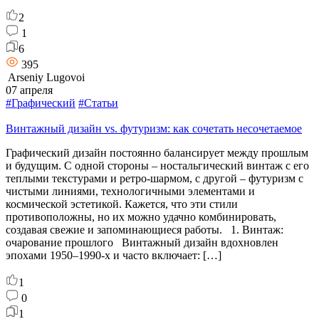
2
1
6
395
Arseniy Lugovoi
07 апреля
#Графический
#Статьи
Винтажный дизайн vs. футуризм: как сочетать несочетаемое
Графический дизайн постоянно балансирует между прошлым
и будущим. С одной стороны – ностальгический винтаж с его
теплыми текстурами и ретро-шармом, с другой – футуризм с
чистыми линиями, технологичными элементами и
космической эстетикой. Кажется, что эти стили
противоположны, но их можно удачно комбинировать,
создавая свежие и запоминающиеся работы. 1. Винтаж:
очарование прошлого Винтажный дизайн вдохновлен
эпохами 1950–1990-х и часто включает: […]
1
0
1