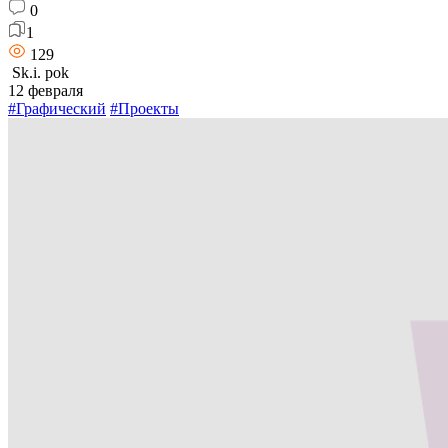
0
1
129
Sk.i. pok
12 февраля
#Графический
#Проекты