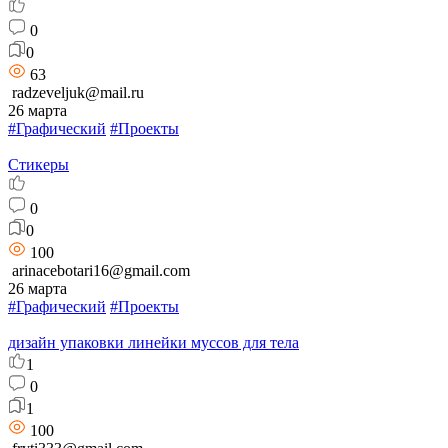
0
0
63
radzeveljuk@mail.ru
26 марта
#Графический
#Проекты
Стикеры
0
0
100
arinacebotari16@gmail.com
26 марта
#Графический
#Проекты
дизайн упаковки линейки муссов для тела
1
0
1
100