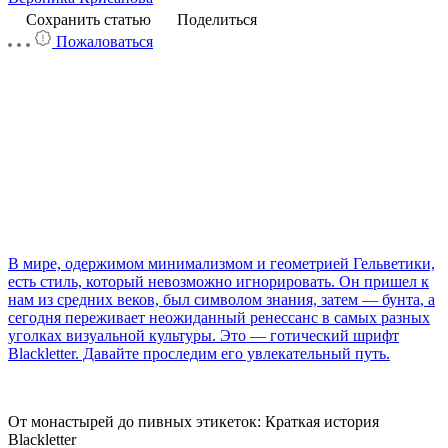
Сохранить статью
Поделиться
Пожаловаться
В мире, одержимом минимализмом и геометрией Гельветики,
есть стиль, который невозможно игнорировать. Он пришел к
нам из средних веков, был символом знания, затем — бунта, а
сегодня переживает неожиданный ренессанс в самых разных
уголках визуальной культуры. Это — готический шрифт
Blackletter. Давайте проследим его увлекательный путь.
От монастырей до пивных этикеток: Краткая история
Blackletter