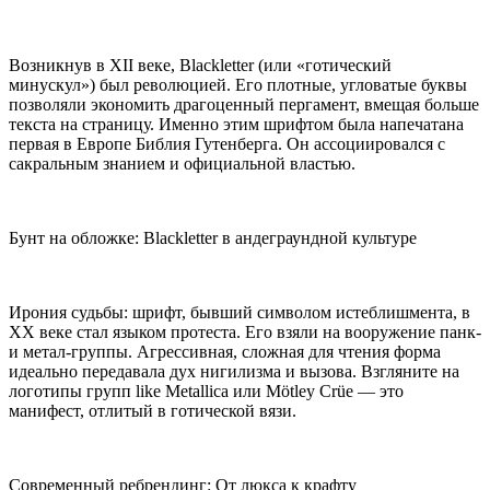
Возникнув в XII веке, Blackletter (или «готический
минускул») был революцией. Его плотные, угловатые буквы
позволяли экономить драгоценный пергамент, вмещая больше
текста на страницу. Именно этим шрифтом была напечатана
первая в Европе Библия Гутенберга. Он ассоциировался с
сакральным знанием и официальной властью.
Бунт на обложке: Blackletter в андеграундной культуре
Ирония судьбы: шрифт, бывший символом истеблишмента, в
XX веке стал языком протеста. Его взяли на вооружение панк-
и метал-группы. Агрессивная, сложная для чтения форма
идеально передавала дух нигилизма и вызова. Взгляните на
логотипы групп like Metallica или Mötley Crüe — это
манифест, отлитый в готической вязи.
Современный ребрендинг: От люкса к крафту