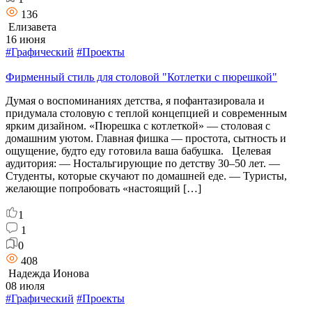
136
Елизавета
16 июня
#Графический
#Проекты
Фирменный стиль для столовой "Котлетки с пюрешкой"
Думая о воспоминаниях детства, я пофантазировала и
придумала столовую с теплой концепцией и современным
ярким дизайном. «Пюрешка с котлеткой» — столовая с
домашним уютом. Главная фишка — простота, сытность и
ощущение, будто еду готовила ваша бабушка. Целевая
аудитория: — Ностальгирующие по детству 30–50 лет. —
Студенты, которые скучают по домашней еде. — Туристы,
желающие попробовать «настоящий […]
1
1
0
408
Надежда Ионова
08 июля
#Графический
#Проекты