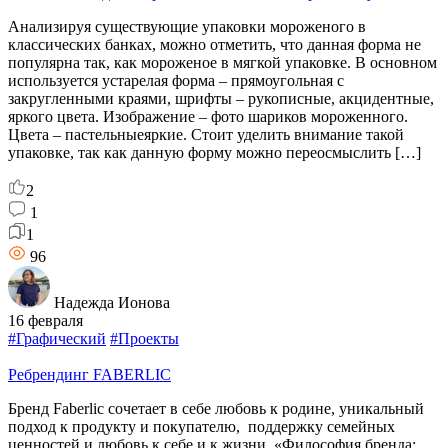
Анализируя существующие упаковки мороженого в
классических банках, можно отметить, что данная форма не
популярна так, как мороженое в мягкой упаковке. В основном
используется устарелая форма – прямоугольная с
закругленными краями, шрифты – рукописные, акцидентные,
яркого цвета. Изображение – фото шариков мороженного.
Цвета – пастельныеяркие. Стоит уделить внимание такой
упаковке, так как данную форму можно переосмыслить […]
2
1
1
96
Надежда Ионова
16 февраля
#Графический
#Проекты
Ребрендинг FABERLIC
Бренд Faberlic сочетает в себе любовь к родине, уникальный
подход к продукту и покупателю, поддержку семейных
ценностей и любовь к себе и к жизни. «Философия бренда: