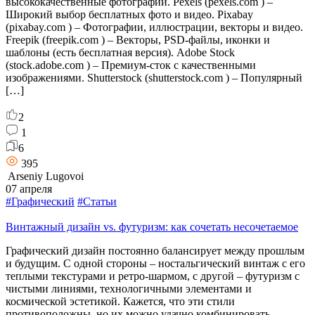
высококачественные фотографии. Pexels (pexels.com ) –
Широкий выбор бесплатных фото и видео. Pixabay
(pixabay.com ) – Фотографии, иллюстрации, векторы и видео.
Freepik (freepik.com ) – Векторы, PSD-файлы, иконки и
шаблоны (есть бесплатная версия). Adobe Stock
(stock.adobe.com ) – Премиум-сток с качественными
изображениями. Shutterstock (shutterstock.com ) – Популярный
[…]
2
1
6
395
Arseniy Lugovoi
07 апреля
#Графический
#Статьи
Винтажный дизайн vs. футуризм: как сочетать несочетаемое
Графический дизайн постоянно балансирует между прошлым
и будущим. С одной стороны – ностальгический винтаж с его
теплыми текстурами и ретро-шармом, с другой – футуризм с
чистыми линиями, технологичными элементами и
космической эстетикой. Кажется, что эти стили
противоположны, но их можно удачно комбинировать,