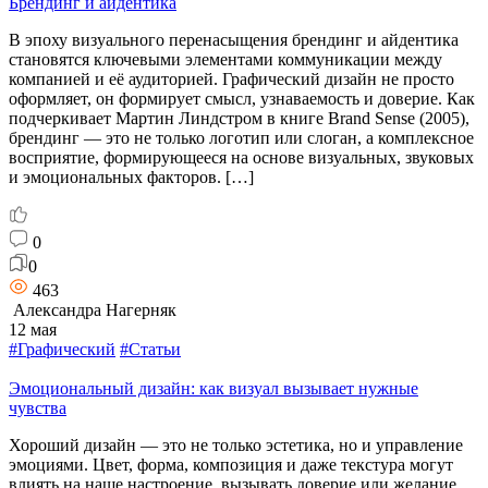
Брендинг и айдентика
В эпоху визуального перенасыщения брендинг и айдентика
становятся ключевыми элементами коммуникации между
компанией и её аудиторией. Графический дизайн не просто
оформляет, он формирует смысл, узнаваемость и доверие. Как
подчеркивает Мартин Линдстром в книге Brand Sense (2005),
брендинг — это не только логотип или слоган, а комплексное
восприятие, формирующееся на основе визуальных, звуковых
и эмоциональных факторов. […]
0
0
463
Александра Нагерняк
12 мая
#Графический
#Статьи
Эмоциональный дизайн: как визуал вызывает нужные
чувства
Хороший дизайн — это не только эстетика, но и управление
эмоциями. Цвет, форма, композиция и даже текстура могут
влиять на наше настроение, вызывать доверие или желание