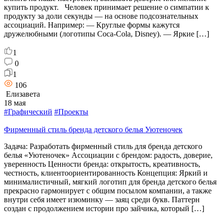
купить продукт. Человек принимает решение о симпатии к
продукту за доли секунды — на основе подсознательных
ассоциаций. Например: — Круглые формы кажутся
дружелюбными (логотипы Coca-Cola, Disney). — Яркие […]
1
0
1
106
Елизавета
18 мая
#Графический
#Проекты
Фирменный стиль бренда детского белья Уютеночек
Задача: Разработать фирменный стиль для бренда детского
белья «Уютеночек» Ассоциации с брендом: радость, доверие,
уверенность Ценности бренда: открытость, креативность,
честность, клиентоориентированность Концепция: Яркий и
минималистичный, мягкий логотип для бренда детского белья
прекрасно гармонирует с общим посылом компании, а также
внутри себя имеет изюминку — заяц среди букв. Паттерн
создан с продолжением истории про зайчика, который […]