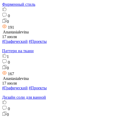
Фирменный стиль
0
0
191
Anastasialevina
17 июля
#Графический
#Проекты
Паттерн на ткани
1
0
0
167
Anastasialevina
17 июля
#Графический
#Проекты
Дизайн соли для ванной
0
0