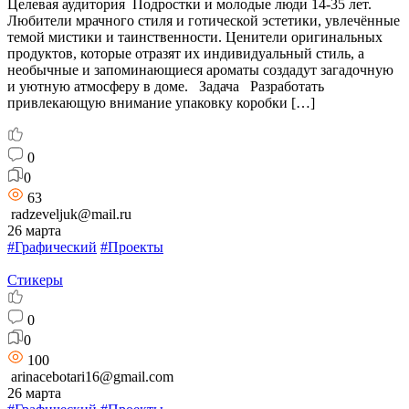
Целевая аудитория Подростки и молодые люди 14-35 лет.
Любители мрачного стиля и готической эстетики, увлечённые
темой мистики и таинственности. Ценители оригинальных
продуктов, которые отразят их индивидуальный стиль, а
необычные и запоминающиеся ароматы создадут загадочную
и уютную атмосферу в доме. Задача Разработать
привлекающую внимание упаковку коробки […]
0
0
63
radzeveljuk@mail.ru
26 марта
#Графический
#Проекты
Стикеры
0
0
100
arinacebotari16@gmail.com
26 марта