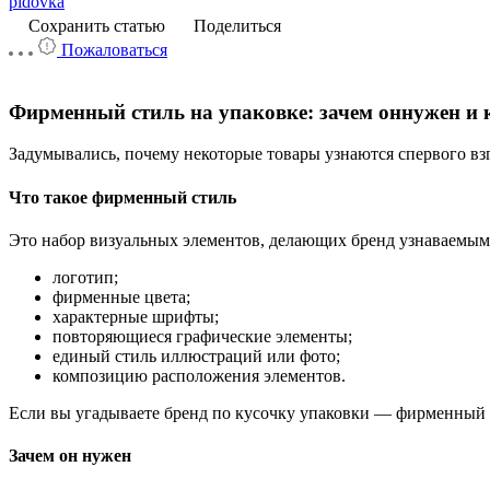
pidovka
Сохранить статью
Поделиться
Пожаловаться
Фирменный
стиль
на
упаковке:
зачем
он
нужен
и
Задумывались,
почему
некоторые
товары
узнаются
с
первого
вз
Что
такое
фирменный
стиль
Это
набор
визуальных
элементов,
делающих
бренд
узнаваемым
логотип;
фирменные
цвета;
характерные
шрифты;
повторяющиеся
графические
элементы;
единый
стиль
иллюстраций
или
фото;
композицию
расположения
элементов.
Если
вы
угадываете
бренд
по
кусочку
упаковки
— фирменный
Зачем
он
нужен