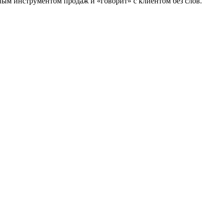
ным
инструментом продаж
и
«говорит»
с
клиентом
без
слов.