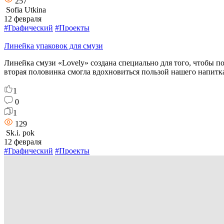
257
Sofia Utkina
12 февраля
#Графический
#Проекты
Линейка упаковок для смузи
Линейка смузи «Lovely» создана специально для того, чтобы п
вторая половинка смогла вдохновиться пользой нашего напитк
1
0
1
129
Sk.i. pok
12 февраля
#Графический
#Проекты