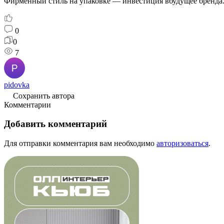
Фирменный
стиль
на
упаковке
— инвестиция
в
будущее
бренда
0
0
7
pidovka
Сохранить автора
Комментарии
Добавить комментарий
Для отправки комментария вам необходимо
авторизоваться
.