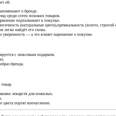
ет
ей:
апоминают
о
бренде.
ляд
среди
сотен
похожих
товаров.
рмление
подталкивает
к
покупке.
логичность
(натуральные
цвета),
премиальность
(золото,
строгий
он
легко
найдёт
его
снова.
и
уверенность
— а
это
влияет
на
решение
о
покупке.
ируется
с
люксовым
подарком.
но.
образ
бренда
.
ь
товар.
аковке
лекарств
для
пожилых.
о
.
ые
цвета
портят
впечатление.