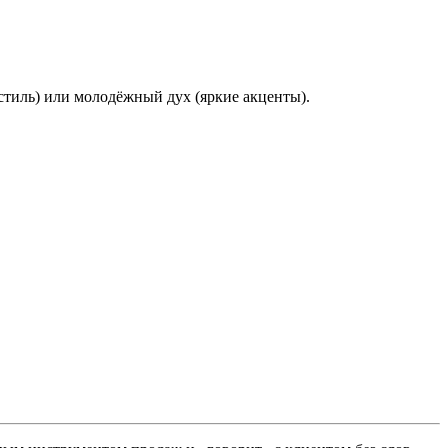
стиль)
или
молодёжный
дух
(яркие
акценты).