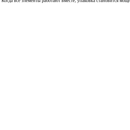
.
Когда
все
элементы
работают вместе
,
упаковка
становится
мощ