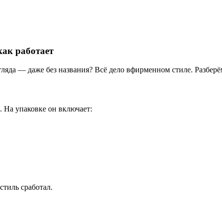
как
работает
гляда
— даже
без
названия?
Всё
дело
в
фирменном
стиле.
Разберё
.
На
упаковке
он
включает:
стиль
сработал.