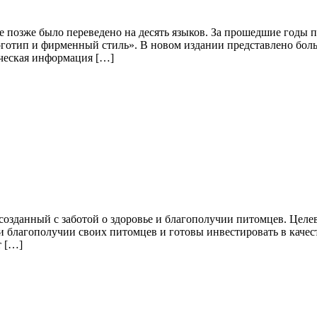
ое позже было переведено на десять языков. За прошедшие годы
готип и фирменный стиль». В новом издании представлено боль
ическая информация […]
озданный с заботой о здоровье и благополучии питомцев. Целев
 и благополучии своих питомцев и готовы инвестировать в каче
т […]