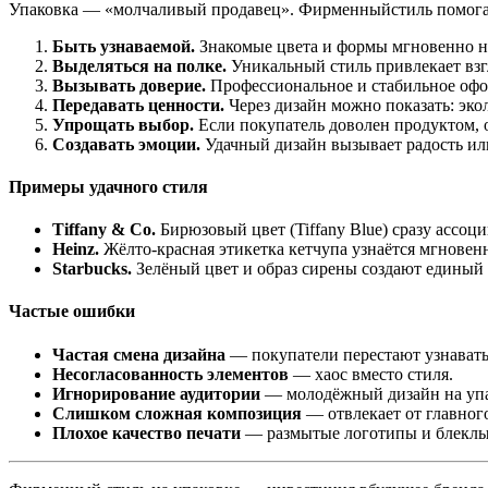
Упаковка
— «молчаливый
продавец».
Фирменный
стиль
помога
Быть
узнаваемой.
Знакомые
цвета
и
формы
мгновенно
н
Выделяться
на
полке.
Уникальный
стиль привлекает
взг
Вызывать
доверие.
Профессиональное
и стабильное
офо
Передавать
ценности.
Через
дизайн
можно показать
:
эко
Упрощать
выбор.
Если
покупатель
доволен продуктом
,
Создавать
эмоции.
Удачный
дизайн
вызывает радость
ил
Примеры
удачного
стиля
Tiffany
& Co.
Бирюзовый
цвет
(Tiffany
Blue)
сразу ассоци
Heinz.
Жёлто‑красная
этикетка
кетчупа
узнаётся
мгновен
Starbucks.
Зелёный
цвет
и
образ
сирены
создают
единый
Частые
ошибки
Частая
смена
дизайна
— покупатели
перестают
узнават
Несогласованность
элементов
— хаос
вместо стиля
.
Игнорирование
аудитории
— молодёжный
дизайн
на
уп
Слишком
сложная
композиция
— отвлекает
от главног
Плохое
качество
печати
— размытые
логотипы
и блекл