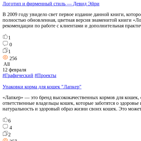
Логотип и фирменный стиль — Девид Эйри
В 2009 году увидело свет первое издание данной книги, котор
полностью обновленная, цветная версия знаменитой книги «Ло
рекомендации по работе с клиентами и дополнительная практ
1
0
1
256
All
12 февраля
#Графический
#Проекты
Упаковки корма для кошек "Лапкер"
«Лапкер» — это бренд высококачественных кормов для кошек, с
ответственные владельцы кошек, которые заботятся о здоровье
натуральность и здоровый образ жизни своих кошек. Это може
6
4
2