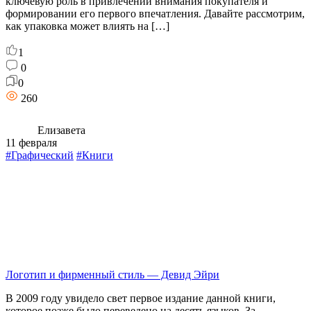
ключевую роль в привлечении внимания покупателя и
формировании его первого впечатления. Давайте рассмотрим,
как упаковка может влиять на […]
1
0
0
260
Елизавета
11 февраля
#Графический
#Книги
Логотип и фирменный стиль — Девид Эйри
В 2009 году увидело свет первое издание данной книги,
которое позже было переведено на десять языков. За