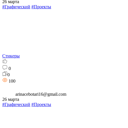
26 марта
#Графический
#Проекты
Стикеры
0
0
100
arinacebotari16@gmail.com
26 марта
#Графический
#Проекты