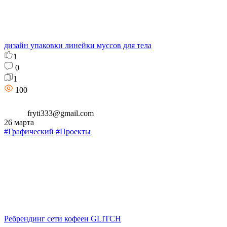
дизайн упаковки линейки муссов для тела
1
0
1
100
fryti333@gmail.com
26 марта
#Графический
#Проекты
Ребрендинг сети кофеен GLITCH