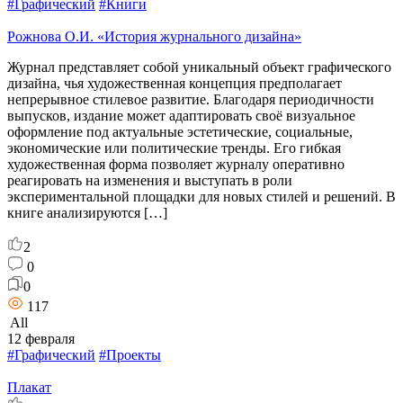
#Графический
#Книги
Рожнова О.И. «История журнального дизайна»
Журнал представляет собой уникальный объект графического
дизайна, чья художественная концепция предполагает
непрерывное стилевое развитие. Благодаря периодичности
выпусков, издание может адаптировать своё визуальное
оформление под актуальные эстетические, социальные,
экономические или политические тренды. Его гибкая
художественная форма позволяет журналу оперативно
реагировать на изменения и выступать в роли
экспериментальной площадки для новых стилей и решений. В
книге анализируются […]
2
0
0
117
All
12 февраля
#Графический
#Проекты
Плакат