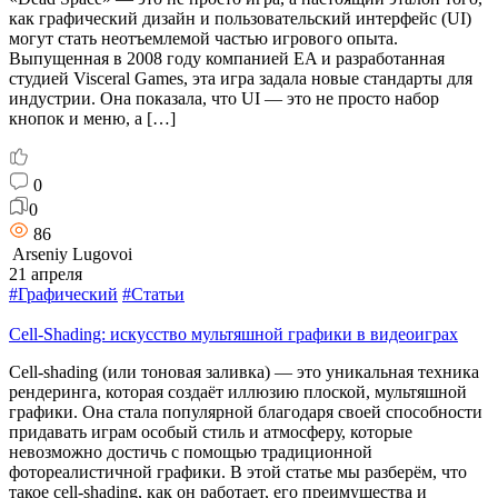
как графический дизайн и пользовательский интерфейс (UI)
могут стать неотъемлемой частью игрового опыта.
Выпущенная в 2008 году компанией EA и разработанная
студией Visceral Games, эта игра задала новые стандарты для
индустрии. Она показала, что UI — это не просто набор
кнопок и меню, а […]
0
0
86
Arseniy Lugovoi
21 апреля
#Графический
#Статьи
Cell-Shading: искусство мультяшной графики в видеоиграх
Cell-shading (или тоновая заливка) — это уникальная техника
рендеринга, которая создаёт иллюзию плоской, мультяшной
графики. Она стала популярной благодаря своей способности
придавать играм особый стиль и атмосферу, которые
невозможно достичь с помощью традиционной
фотореалистичной графики. В этой статье мы разберём, что
такое cell-shading, как он работает, его преимущества и