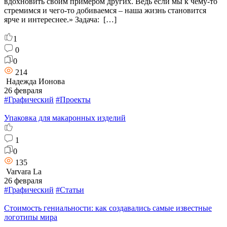
вдохновить своим примером других. Ведь если мы к чему-то
стремимся и чего-то добиваемся – наша жизнь становится
ярче и интереснее.» Задача: […]
1
0
0
214
Надежда Ионова
26 февраля
#Графический
#Проекты
Упаковка для макаронных изделий
1
0
135
Varvara La
26 февраля
#Графический
#Статьи
Стоимость гениальности: как создавались самые известные
логотипы мира