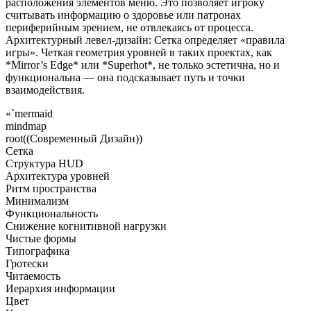
расположения элементов меню. Это позволяет игроку
считывать информацию о здоровье или патронах
периферийным зрением, не отвлекаясь от процесса.
Архитектурный левел-дизайн: Сетка определяет «правила
игры». Четкая геометрия уровней в таких проектах, как
*Mirror’s Edge* или *Superhot*, не только эстетична, но и
функциональна — она подсказывает путь и точки
взаимодействия.
«`mermaid
mindmap
root((Современный Дизайн))
Сетка
Структура HUD
Архитектура уровней
Ритм пространства
Минимализм
Функциональность
Снижение когнитивной нагрузки
Чистые формы
Типографика
Гротески
Читаемость
Иерархия информации
Цвет