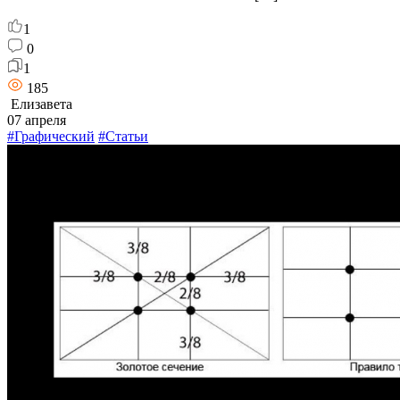
1
0
1
185
Елизавета
07 апреля
#Графический
#Статьи