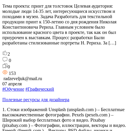
Тема проекта: принт для толстовок Целевая аудитория:
молодые люди 14-35 лет, интересующиеся искусством и
походами в музеи. Задача Разработать для текстильной
продукции принт к 150-летию со дня рождения Николая
Константиновича Рериха. Главным условием было
использование красного цвета в проекте, так как он был
приурочен к выставкам. Процесс разработки Были
разработаны стилизованные портреты Н. Рериха. За […]
2
0
0
153
radzeveljuk@mail.ru
07 апреля
#Обучение
#Графический
Полезные ресурсы для дизайнера
1. Стоки изображений Unsplash (unsplash.com ) – Бесплатные
высококачественные фотографии. Pexels (pexels.com ) –
Широкий выбор бесплатных фото и видео. Pixabay
(pixabay.com ) – Фотографии, иллюстрации, векторы и видео.
Freepik (freepik.com ) – Векторы, PSD-файлы, иконки и