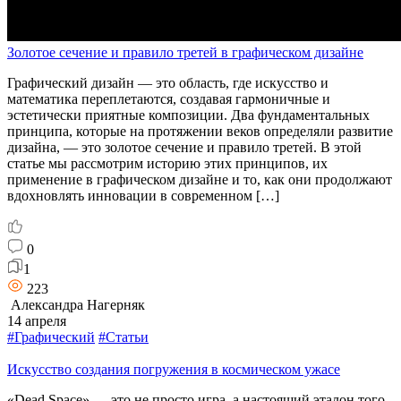
Золотое сечение и правило третей в графическом дизайне
Графический дизайн — это область, где искусство и
математика переплетаются, создавая гармоничные и
эстетически приятные композиции. Два фундаментальных
принципа, которые на протяжении веков определяли развитие
дизайна, — это золотое сечение и правило третей. В этой
статье мы рассмотрим историю этих принципов, их
применение в графическом дизайне и то, как они продолжают
вдохновлять инновации в современном […]
0
1
223
Александра Нагерняк
14 апреля
#Графический
#Статьи
Искусство создания погружения в космическом ужасе
«Dead Space» — это не просто игра, а настоящий эталон того,