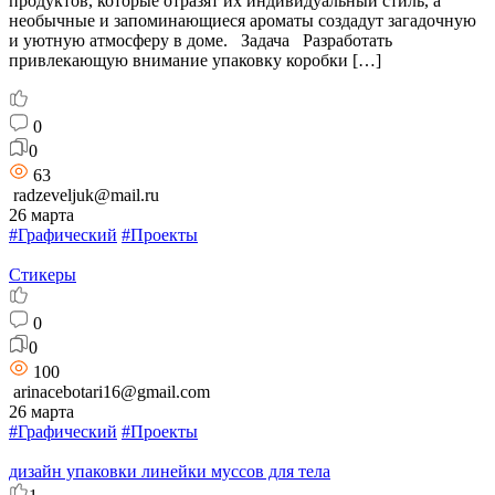
продуктов, которые отразят их индивидуальный стиль, а
необычные и запоминающиеся ароматы создадут загадочную
и уютную атмосферу в доме. Задача Разработать
привлекающую внимание упаковку коробки […]
0
0
63
radzeveljuk@mail.ru
26 марта
#Графический
#Проекты
Стикеры
0
0
100
arinacebotari16@gmail.com
26 марта
#Графический
#Проекты
дизайн упаковки линейки муссов для тела