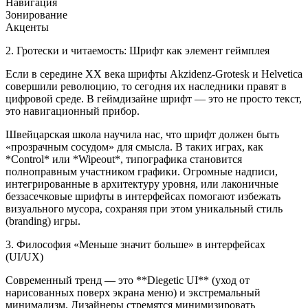
Навигация
Зонирование
Акценты
2. Гротески и читаемость: Шрифт как элемент геймплея
Если в середине XX века шрифты Akzidenz-Grotesk и Helvetica
совершили революцию, то сегодня их наследники правят в
цифровой среде. В геймдизайне шрифт — это не просто текст,
это навигационный прибор.
Швейцарская школа научила нас, что шрифт должен быть
«прозрачным сосудом» для смысла. В таких играх, как
*Control* или *Wipeout*, типографика становится
полноправным участником графики. Огромные надписи,
интегрированные в архитектуру уровня, или лаконичные
беззасечковые шрифты в интерфейсах помогают избежать
визуального мусора, сохраняя при этом уникальный стиль
(branding) игры.
3. Философия «Меньше значит больше» в интерфейсах
(UI/UX)
Современный тренд — это **Diegetic UI** (уход от
нарисованных поверх экрана меню) и экстремальный
минимализм. Дизайнеры стремятся минимизировать