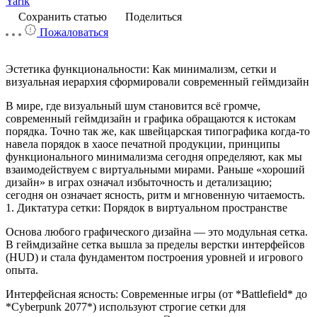
Yarik
Сохранить статью
Поделиться
Пожаловаться
Эстетика функциональности: Как минимализм, сетки и
визуальная иерархия сформировали современный геймдизайн
В мире, где визуальный шум становится всё громче,
современный геймдизайн и графика обращаются к истокам
порядка. Точно так же, как швейцарская типографика когда-то
навела порядок в хаосе печатной продукции, принципы
функционального минимализма сегодня определяют, как мы
взаимодействуем с виртуальными мирами. Раньше «хороший
дизайн» в играх означал избыточность и детализацию;
сегодня он означает ясность, ритм и мгновенную читаемость.
1. Диктатура сетки: Порядок в виртуальном пространстве
Основа любого графического дизайна — это модульная сетка.
В геймдизайне сетка вышла за пределы верстки интерфейсов
(HUD) и стала фундаментом построения уровней и игрового
опыта.
Интерфейсная ясность: Современные игры (от *Battlefield* до
*Cyberpunk 2077*) используют строгие сетки для