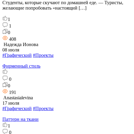
Студенты, которые скучают по домашней еде. — Туристы,
желающие попробовать «настоящий […]
1
1
0
408
Надежда Ионова
08 июля
#Графический
#Проекты
Фирменный стиль
0
0
191
Anastasialevina
17 июля
#Графический
#Проекты
Паттерн на ткани
1
0