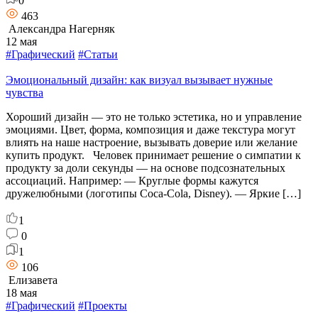
0
463
Александра Нагерняк
12 мая
#Графический
#Статьи
Эмоциональный дизайн: как визуал вызывает нужные
чувства
Хороший дизайн — это не только эстетика, но и управление
эмоциями. Цвет, форма, композиция и даже текстура могут
влиять на наше настроение, вызывать доверие или желание
купить продукт. Человек принимает решение о симпатии к
продукту за доли секунды — на основе подсознательных
ассоциаций. Например: — Круглые формы кажутся
дружелюбными (логотипы Coca-Cola, Disney). — Яркие […]
1
0
1
106
Елизавета
18 мая
#Графический
#Проекты