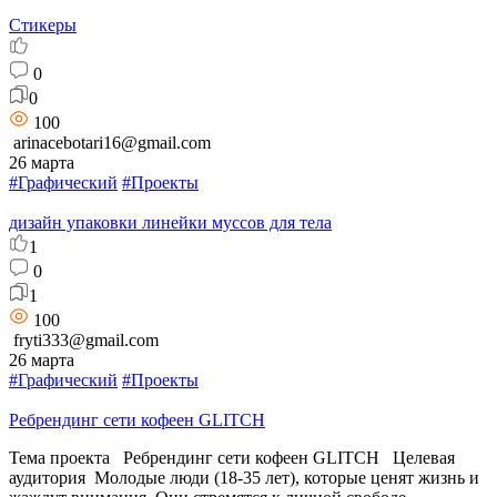
Стикеры
0
0
100
arinacebotari16@gmail.com
26 марта
#Графический
#Проекты
дизайн упаковки линейки муссов для тела
1
0
1
100
fryti333@gmail.com
26 марта
#Графический
#Проекты
Ребрендинг сети кофеен GLITCH
Тема проекта Ребрендинг сети кофеен GLITCH Целевая
аудитория Молодые люди (18-35 лет), которые ценят жизнь и