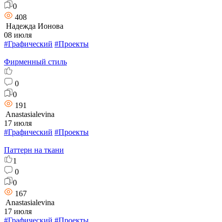
0
408
Надежда Ионова
08 июля
#Графический
#Проекты
Фирменный стиль
0
0
191
Anastasialevina
17 июля
#Графический
#Проекты
Паттерн на ткани
1
0
0
167
Anastasialevina
17 июля
#Графический
#Проекты