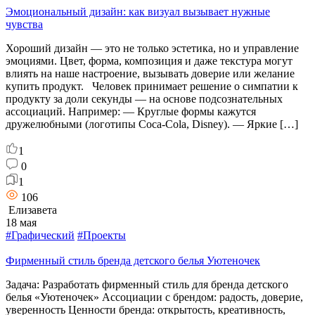
Эмоциональный дизайн: как визуал вызывает нужные
чувства
Хороший дизайн — это не только эстетика, но и управление
эмоциями. Цвет, форма, композиция и даже текстура могут
влиять на наше настроение, вызывать доверие или желание
купить продукт. Человек принимает решение о симпатии к
продукту за доли секунды — на основе подсознательных
ассоциаций. Например: — Круглые формы кажутся
дружелюбными (логотипы Coca-Cola, Disney). — Яркие […]
1
0
1
106
Елизавета
18 мая
#Графический
#Проекты
Фирменный стиль бренда детского белья Уютеночек
Задача: Разработать фирменный стиль для бренда детского
белья «Уютеночек» Ассоциации с брендом: радость, доверие,
уверенность Ценности бренда: открытость, креативность,