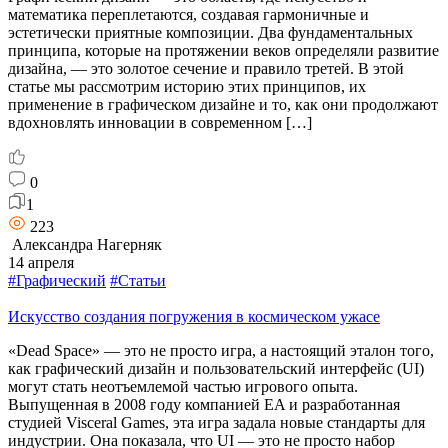
математика переплетаются, создавая гармоничные и
эстетически приятные композиции. Два фундаментальных
принципа, которые на протяжении веков определяли развитие
дизайна, — это золотое сечение и правило третей. В этой
статье мы рассмотрим историю этих принципов, их
применение в графическом дизайне и то, как они продолжают
вдохновлять инновации в современном […]
0
1
223
Александра Нагерняк
14 апреля
#Графический
#Статьи
Искусство создания погружения в космическом ужасе
«Dead Space» — это не просто игра, а настоящий эталон того,
как графический дизайн и пользовательский интерфейс (UI)
могут стать неотъемлемой частью игрового опыта.
Выпущенная в 2008 году компанией EA и разработанная
студией Visceral Games, эта игра задала новые стандарты для
индустрии. Она показала, что UI — это не просто набор