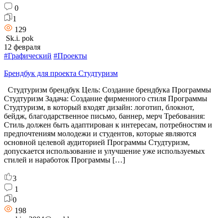
0
1
129
Sk.i. pok
12 февраля
#Графический
#Проекты
Брендбук для проекта Студтуризм
Студтуризм брендбук Цель: Создание брендбука Программы
Студтуризм Задача: Создание фирменного стиля Программы
Студтуризм, в который входят дизайн: логотип, блокнот,
бейдж, благодарственное письмо, баннер, мерч Требования:
Стиль должен быть адаптирован к интересам, потребностям и
предпочтениям молодежи и студентов, которые являются
основной целевой аудиторией Программы Студтуризм,
допускается использование и улучшение уже используемых
стилей и наработок Программы […]
3
1
0
198