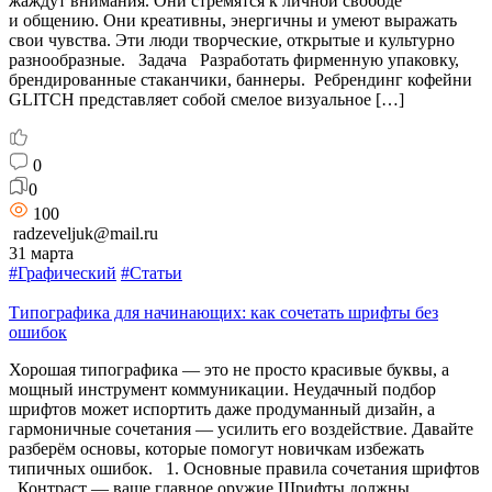
жаждут внимания. Они стремятся к личной свободе
и общению. Они креативны, энергичны и умеют выражать
свои чувства. Эти люди творческие, открытые и культурно
разнообразные. Задача Разработать фирменную упаковку,
брендированные стаканчики, баннеры. Ребрендинг кофейни
GLITCH представляет собой смелое визуальное […]
0
0
100
radzeveljuk@mail.ru
31 марта
#Графический
#Статьи
Типографика для начинающих: как сочетать шрифты без
ошибок
Хорошая типографика — это не просто красивые буквы, а
мощный инструмент коммуникации. Неудачный подбор
шрифтов может испортить даже продуманный дизайн, а
гармоничные сочетания — усилить его воздействие. Давайте
разберём основы, которые помогут новичкам избежать
типичных ошибок. 1. Основные правила сочетания шрифтов
Контраст — ваше главное оружие Шрифты должны