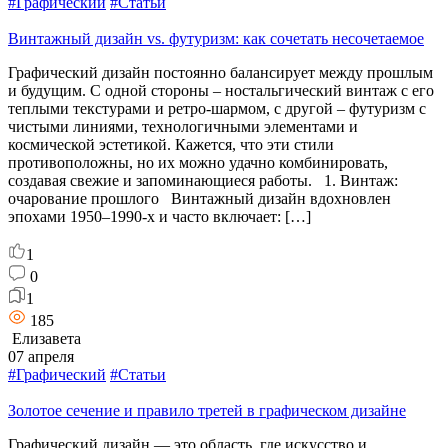
#Графический
#Статьи
Винтажный дизайн vs. футуризм: как сочетать несочетаемое
Графический дизайн постоянно балансирует между прошлым
и будущим. С одной стороны – ностальгический винтаж с его
теплыми текстурами и ретро-шармом, с другой – футуризм с
чистыми линиями, технологичными элементами и
космической эстетикой. Кажется, что эти стили
противоположны, но их можно удачно комбинировать,
создавая свежие и запоминающиеся работы. 1. Винтаж:
очарование прошлого Винтажный дизайн вдохновлен
эпохами 1950–1990-х и часто включает: […]
1
0
1
185
Елизавета
07 апреля
#Графический
#Статьи
Золотое сечение и правило третей в графическом дизайне
Графический дизайн — это область, где искусство и