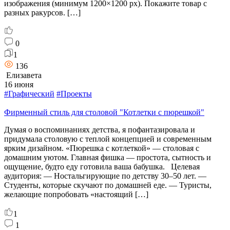
изображения (минимум 1200×1200 px). Покажите товар с
разных ракурсов. […]
0
1
136
Елизавета
16 июня
#Графический
#Проекты
Фирменный стиль для столовой "Котлетки с пюрешкой"
Думая о воспоминаниях детства, я пофантазировала и
придумала столовую с теплой концепцией и современным
ярким дизайном. «Пюрешка с котлеткой» — столовая с
домашним уютом. Главная фишка — простота, сытность и
ощущение, будто еду готовила ваша бабушка. Целевая
аудитория: — Ностальгирующие по детству 30–50 лет. —
Студенты, которые скучают по домашней еде. — Туристы,
желающие попробовать «настоящий […]
1
1