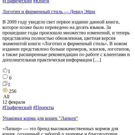
#Графический
#Книги
Логотип и фирменный стиль — Девид Эйри
В 2009 году увидело свет первое издание данной книги,
которое позже было переведено на десять языков. За
прошедшие годы произошло множество изменений, и теперь
представлена полностью обновленная, цветная версия
знаменитой книги «Логотип и фирменный стиль». В новом
издании представлено больше примеров, эскизов, логотипов,
а также расширенные рекомендации по работе с клиентами и
дополнительная практическая информация […]
1
0
1
256
All
12 февраля
#Графический
#Проекты
Упаковки корма для кошек "Лапкер"
«Лапкер» — это бренд высококачественных кормов для
кошек, созданный с заботой о здоровье и благополучии