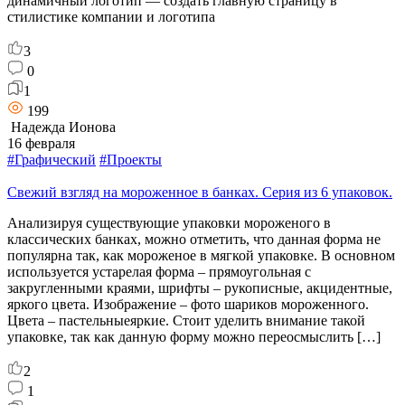
динамичный логотип — создать главную страницу в
стилистике компании и логотипа
3
0
1
199
Надежда Ионова
16 февраля
#Графический
#Проекты
Свежий взгляд на мороженное в банках. Серия из 6 упаковок.
Анализируя существующие упаковки мороженого в
классических банках, можно отметить, что данная форма не
популярна так, как мороженое в мягкой упаковке. В основном
используется устарелая форма – прямоугольная с
закругленными краями, шрифты – рукописные, акцидентные,
яркого цвета. Изображение – фото шариков мороженного.
Цвета – пастельныеяркие. Стоит уделить внимание такой
упаковке, так как данную форму можно переосмыслить […]
2
1