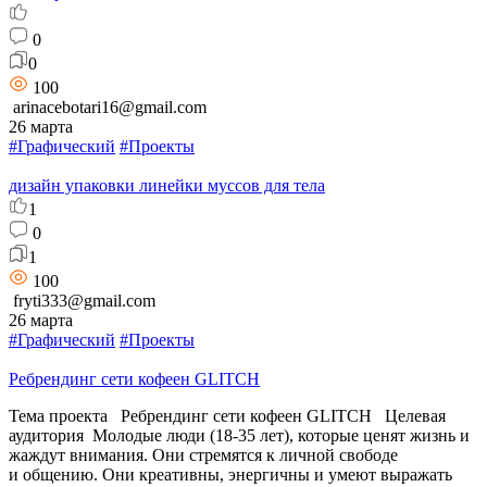
0
0
100
arinacebotari16@gmail.com
26 марта
#Графический
#Проекты
дизайн упаковки линейки муссов для тела
1
0
1
100
fryti333@gmail.com
26 марта
#Графический
#Проекты
Ребрендинг сети кофеен GLITCH
Тема проекта Ребрендинг сети кофеен GLITCH Целевая
аудитория Молодые люди (18-35 лет), которые ценят жизнь и
жаждут внимания. Они стремятся к личной свободе
и общению. Они креативны, энергичны и умеют выражать