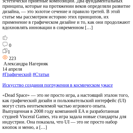
эстетически приятные композиции. Два фундаментальных
принципа, которые на протяжении веков определяли развитие
дизайна, — это золотое сечение и правило третей. В этой
статье мы рассмотрим историю этих принципов, их
применение в графическом дизайне и то, как они продолжают
вдохновлять инновации в современном […]
0
1
223
Александра Нагерняк
14 апреля
#Графический
#Статьи
Искусство создания погружения в космическом ужасе
«Dead Space» — это не просто игра, а настоящий эталон того,
как графический дизайн и пользовательский интерфейс (UI)
могут стать неотъемлемой частью игрового опыта.
Выпущенная в 2008 году компанией EA и разработанная
студией Visceral Games, эта игра задала новые стандарты для
индустрии. Она показала, что UI — это не просто набор
кнопок и меню, а […]