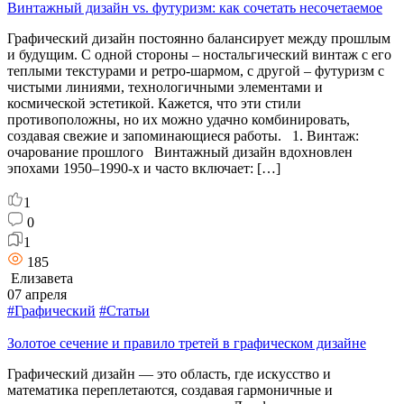
Винтажный дизайн vs. футуризм: как сочетать несочетаемое
Графический дизайн постоянно балансирует между прошлым
и будущим. С одной стороны – ностальгический винтаж с его
теплыми текстурами и ретро-шармом, с другой – футуризм с
чистыми линиями, технологичными элементами и
космической эстетикой. Кажется, что эти стили
противоположны, но их можно удачно комбинировать,
создавая свежие и запоминающиеся работы. 1. Винтаж:
очарование прошлого Винтажный дизайн вдохновлен
эпохами 1950–1990-х и часто включает: […]
1
0
1
185
Елизавета
07 апреля
#Графический
#Статьи
Золотое сечение и правило третей в графическом дизайне
Графический дизайн — это область, где искусство и
математика переплетаются, создавая гармоничные и