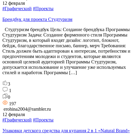
12 февраля
#Графический
#Проекты
Брендбук для проекта Студтуризм
Студтуризм брендбук Цель: Создание брендбука Программы
Студтуризм Задача: Создание фирменного стиля Программы
Студтуризм, в который входят дизайн: логотип, блокнот,
бейдж, благодарственное письмо, баннер, мерч Требования:
Стиль должен быть адаптирован к интересам, потребностям и
предпочтениям молодежи и студентов, которые являются
основной целевой аудиторией Программы Студтуризм,
допускается использование и улучшение уже используемых
стилей и наработок Программы […]
3
1
0
197
erohina2004@rambler.ru
12 февраля
#Графический
#Проекты
Упаковки детского средства для купания 2 в 1 «Natural Brand»