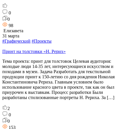
0
0
98
Елизавета
31 марта
#Графический
#Проекты
Принт на толстовки «Н. Рерих»
Тема проекта: принт для толстовок Целевая аудитория:
молодые люди 14-35 лет, интересующиеся искусством и
походами в музеи. Задача Разработать для текстильной
продукции принт к 150-летию со дня рождения Николая
Константиновича Рериха. Главным условием было
использование красного цвета в проекте, так как он был
приурочен к выставкам. Процесс разработки Были
разработаны стилизованные портреты Н. Рериха. За […]
2
0
0
153