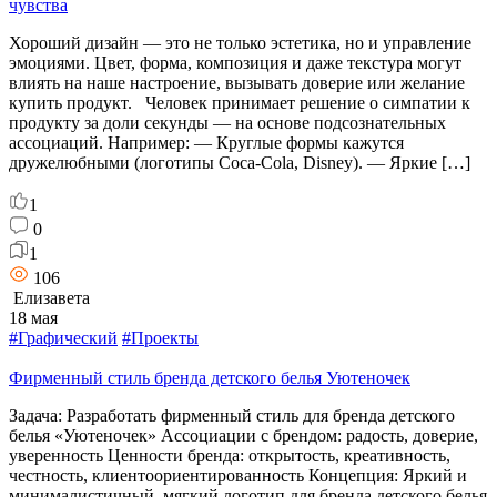
чувства
Хороший дизайн — это не только эстетика, но и управление
эмоциями. Цвет, форма, композиция и даже текстура могут
влиять на наше настроение, вызывать доверие или желание
купить продукт. Человек принимает решение о симпатии к
продукту за доли секунды — на основе подсознательных
ассоциаций. Например: — Круглые формы кажутся
дружелюбными (логотипы Coca-Cola, Disney). — Яркие […]
1
0
1
106
Елизавета
18 мая
#Графический
#Проекты
Фирменный стиль бренда детского белья Уютеночек
Задача: Разработать фирменный стиль для бренда детского
белья «Уютеночек» Ассоциации с брендом: радость, доверие,
уверенность Ценности бренда: открытость, креативность,
честность, клиентоориентированность Концепция: Яркий и
минималистичный, мягкий логотип для бренда детского белья