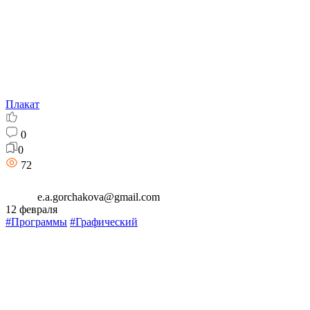
Плакат
0
0
72
e.a.gorchakova@gmail.com
12 февраля
#Программы
#Графический