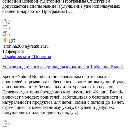
основной целевой аудиторией Программы Студтуризм,
допускается использование и улучшение уже используемых
стилей и наработок Программы […]
3
1
0
197
erohina2004@rambler.ru
12 февраля
#Графический
#Проекты
Упаковки детского средства для купания 2 в 1 «Natural Brand»
Бренд «Natural Brand» станет надежным партнером для
родителей, стремящихся обеспечить своим детям лучший уход
с использованием безопасных и натуральных продуктов.
Целевая аудитория бренда детских шампуней «Natural Brand»
включает молодых родителей, заботящихся о безопасности и
натуральности продуктов для детей, семьи с детьми до 10 лет,
стремящиеся к качественному уходу, бабушек и дедушек,
покупающих подарки для внуков, […]
3