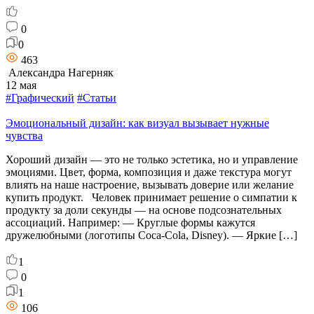
0
0
463
Александра Нагерняк
12 мая
#Графический
#Статьи
Эмоциональный дизайн: как визуал вызывает нужные
чувства
Хороший дизайн — это не только эстетика, но и управление
эмоциями. Цвет, форма, композиция и даже текстура могут
влиять на наше настроение, вызывать доверие или желание
купить продукт. Человек принимает решение о симпатии к
продукту за доли секунды — на основе подсознательных
ассоциаций. Например: — Круглые формы кажутся
дружелюбными (логотипы Coca-Cola, Disney). — Яркие […]
1
0
1
106