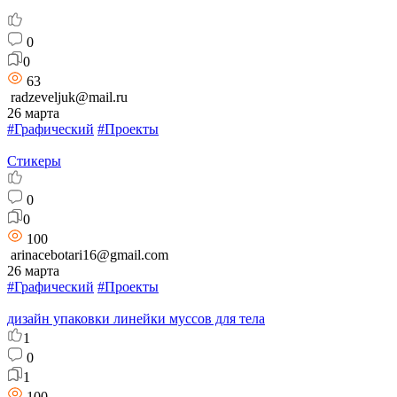
0
0
63
radzeveljuk@mail.ru
26 марта
#Графический
#Проекты
Стикеры
0
0
100
arinacebotari16@gmail.com
26 марта
#Графический
#Проекты
дизайн упаковки линейки муссов для тела
1
0
1
100