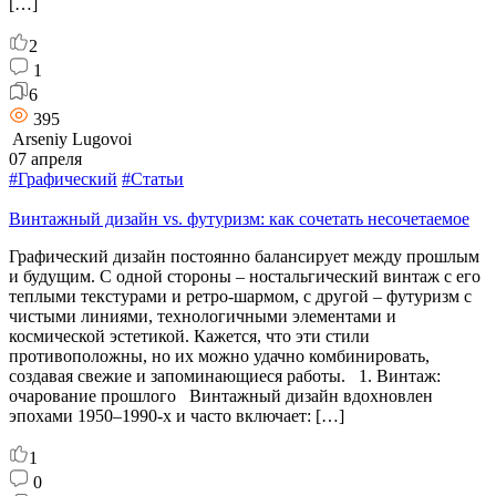
[…]
2
1
6
395
Arseniy Lugovoi
07 апреля
#Графический
#Статьи
Винтажный дизайн vs. футуризм: как сочетать несочетаемое
Графический дизайн постоянно балансирует между прошлым
и будущим. С одной стороны – ностальгический винтаж с его
теплыми текстурами и ретро-шармом, с другой – футуризм с
чистыми линиями, технологичными элементами и
космической эстетикой. Кажется, что эти стили
противоположны, но их можно удачно комбинировать,
создавая свежие и запоминающиеся работы. 1. Винтаж:
очарование прошлого Винтажный дизайн вдохновлен
эпохами 1950–1990-х и часто включает: […]
1
0