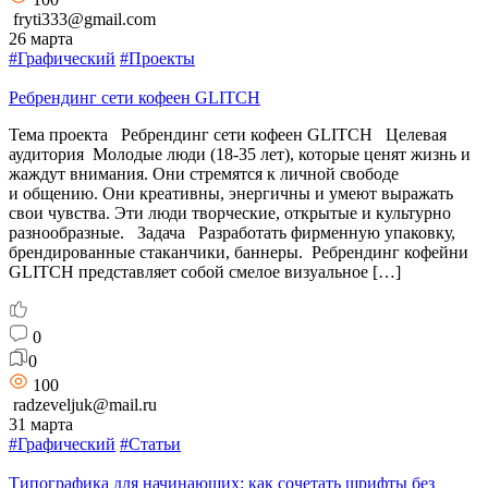
fryti333@gmail.com
26 марта
#Графический
#Проекты
Ребрендинг сети кофеен GLITCH
Тема проекта Ребрендинг сети кофеен GLITCH Целевая
аудитория Молодые люди (18-35 лет), которые ценят жизнь и
жаждут внимания. Они стремятся к личной свободе
и общению. Они креативны, энергичны и умеют выражать
свои чувства. Эти люди творческие, открытые и культурно
разнообразные. Задача Разработать фирменную упаковку,
брендированные стаканчики, баннеры. Ребрендинг кофейни
GLITCH представляет собой смелое визуальное […]
0
0
100
radzeveljuk@mail.ru
31 марта
#Графический
#Статьи
Типографика для начинающих: как сочетать шрифты без