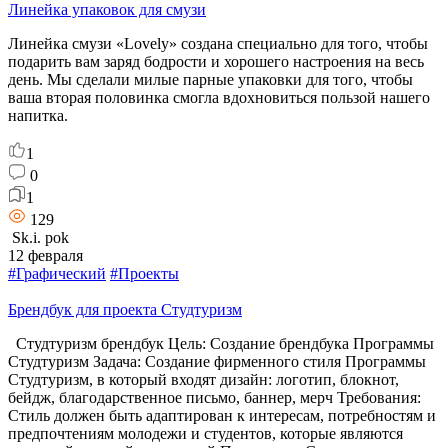
Линейка упаковок для смузи
Линейка смузи «Lovely» создана специально для того, чтобы
подарить вам заряд бодрости и хорошего настроения на весь
день. Мы сделали милые парные упаковки для того, чтобы
ваша вторая половинка смогла вдохновиться пользой нашего
напитка.
1
0
1
129
Sk.i. pok
12 февраля
#Графический
#Проекты
Брендбук для проекта Студтуризм
Студтуризм брендбук Цель: Создание брендбука Программы
Студтуризм Задача: Создание фирменного стиля Программы
Студтуризм, в который входят дизайн: логотип, блокнот,
бейдж, благодарственное письмо, баннер, мерч Требования:
Стиль должен быть адаптирован к интересам, потребностям и
предпочтениям молодежи и студентов, которые являются