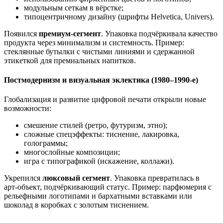
модульным сеткам в вёрстке;
типоцентричному дизайну (шрифты Helvetica, Univers).
Появился
премиум‑сегмент
. Упаковка подчёркивала качество
продукта через минимализм и системность. Пример:
стеклянные бутылки с чистыми линиями и сдержанной
этикеткой для премиальных напитков.
Постмодернизм и визуальная эклектика (1980–1990‑е)
Глобализация и развитие цифровой печати открыли новые
возможности:
смешение стилей (ретро, футуризм, этно);
сложные спецэффекты: тиснение, лакировка,
голограммы;
многослойные композиции;
игра с типографикой (искажение, коллажи).
Укрепился
люксовый сегмент
. Упаковка превратилась в
арт‑объект, подчёркивающий статус. Пример: парфюмерия с
рельефными логотипами и бархатными вставками или
шоколад в коробках с золотым тиснением.