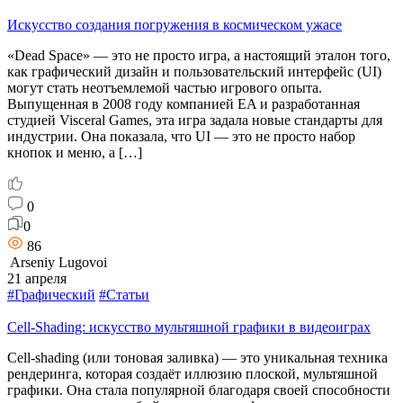
Искусство создания погружения в космическом ужасе
«Dead Space» — это не просто игра, а настоящий эталон того,
как графический дизайн и пользовательский интерфейс (UI)
могут стать неотъемлемой частью игрового опыта.
Выпущенная в 2008 году компанией EA и разработанная
студией Visceral Games, эта игра задала новые стандарты для
индустрии. Она показала, что UI — это не просто набор
кнопок и меню, а […]
0
0
86
Arseniy Lugovoi
21 апреля
#Графический
#Статьи
Cell-Shading: искусство мультяшной графики в видеоиграх
Cell-shading (или тоновая заливка) — это уникальная техника
рендеринга, которая создаёт иллюзию плоской, мультяшной
графики. Она стала популярной благодаря своей способности