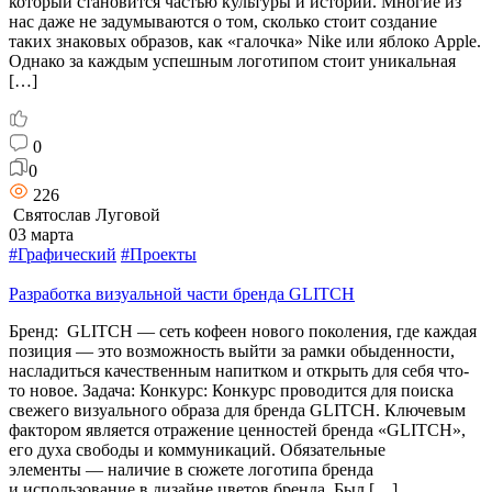
который становится частью культуры и истории. Многие из
нас даже не задумываются о том, сколько стоит создание
таких знаковых образов, как «галочка» Nike или яблоко Apple.
Однако за каждым успешным логотипом стоит уникальная
[…]
0
0
226
Святослав Луговой
03 марта
#Графический
#Проекты
Разработка визуальной части бренда GLITCH
Бренд: GLITCH — сеть кофеен нового поколения, где каждая
позиция — это возможность выйти за рамки обыденности,
насладиться качественным напитком и открыть для себя что-
то новое. Задача: Конкурс: Конкурс проводится для поиска
свежего визуального образа для бренда GLITCH. Ключевым
фактором является отражение ценностей бренда «GLITCH»,
его духа свободы и коммуникаций. Обязательные
элементы — наличие в сюжете логотипа бренда
и использование в дизайне цветов бренда. Был […]