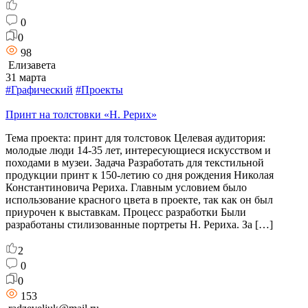
0
0
98
Елизавета
31 марта
#Графический
#Проекты
Принт на толстовки «Н. Рерих»
Тема проекта: принт для толстовок Целевая аудитория:
молодые люди 14-35 лет, интересующиеся искусством и
походами в музеи. Задача Разработать для текстильной
продукции принт к 150-летию со дня рождения Николая
Константиновича Рериха. Главным условием было
использование красного цвета в проекте, так как он был
приурочен к выставкам. Процесс разработки Были
разработаны стилизованные портреты Н. Рериха. За […]
2
0
0
153