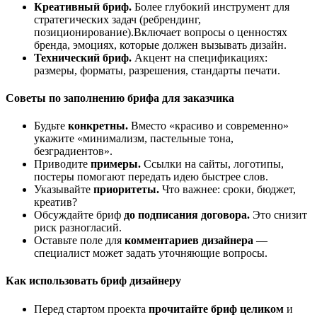
Креативный
бриф.
Более
глубокий
инструмент
для
стратегических
задач
(ребрендинг,
позиционирование).
Включает
вопросы
о
ценностях
бренда,
эмоциях,
которые
должен
вызывать
дизайн.
Технический
бриф.
Акцент
на
спецификациях:
размеры,
форматы,
разрешения,
стандарты
печати.
Советы
по
заполнению
брифа
для
заказчика
Будьте
конкретны.
Вместо
«красиво
и
современно»
укажите
«минимализм,
пастельные
тона,
без
градиентов».
Приводите
примеры.
Ссылки
на
сайты,
логотипы,
постеры
помогают
передать
идею
быстрее
слов.
Указывайте
приоритеты.
Что
важнее:
сроки,
бюджет,
креатив?
Обсуждайте
бриф
до
подписания
договора.
Это
снизит
риск
разногласий.
Оставьте
поле
для
комментариев
дизайнера
—
специалист
может
задать
уточняющие
вопросы.
Как
использовать
бриф
дизайнеру
Перед
стартом
проекта
прочитайте
бриф
целиком
и