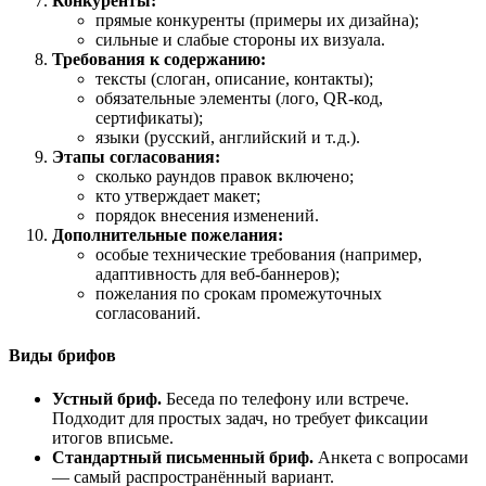
Конкуренты:
прямые
конкуренты
(примеры
их
дизайна);
сильные
и
слабые
стороны
их
визуала.
Требования
к
содержанию:
тексты
(слоган,
описание,
контакты);
обязательные
элементы
(лого,
QR‑код,
сертификаты);
языки
(русский,
английский
и
т.
д.).
Этапы
согласования:
сколько
раундов
правок
включено;
кто
утверждает
макет;
порядок
внесения
изменений.
Дополнительные
пожелания:
особые
технические
требования
(например,
адаптивность
для
веб‑баннеров);
пожелания
по
срокам
промежуточных
согласований.
Виды
брифов
Устный
бриф.
Беседа
по
телефону
или
встрече.
Подходит
для
простых
задач,
но
требует
фиксации
итогов
в
письме.
Стандартный
письменный
бриф.
Анкета
с
вопросами
— самый
распространённый
вариант.