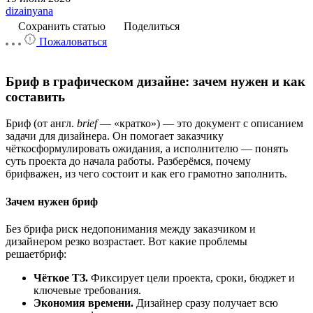
dizainyana
Сохранить статью
Поделиться
Пожаловаться
Бриф
в
графическом
дизайне:
зачем
нужен
и
как
составить
Бриф
(от
англ.
brief
— «кратко»)
— это
документ
с
описанием
задачи
для
дизайнера.
Он
помогает
заказчику
чётко
сформулировать
ожидания,
а
исполнителю
— понять
суть
проекта
до
начала
работы.
Разберёмся,
почему
бриф
важен,
из
чего
состоит
и
как
его
грамотно
заполнить.
Зачем
нужен
бриф
Без
брифа
риск
недопонимания
между
заказчиком
и
дизайнером
резко
возрастает.
Вот
какие
проблемы
решает
бриф:
Чёткое
ТЗ.
Фиксирует
цели
проекта,
сроки,
бюджет
и
ключевые
требования.
Экономия
времени.
Дизайнер
сразу
получает
всю