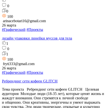
0
0
100
arinacebotari16@gmail.com
26 марта
#Графический
#Проекты
дизайн упаковки линейки муссов для тела
1
0
1
100
fryti333@gmail.com
26 марта
#Графический
#Проекты
Ребрендинг сети кофеен GLITCH
Тема проекта Ребрендинг сети кофеен GLITCH Целевая
аудитория Молодые люди (18-35 лет), которые ценят жизнь и
жаждут внимания. Они стремятся к личной свободе
и общению. Они креативны, энергичны и умеют выражать
свои чувства. Эти люди творческие, открытые и культурно