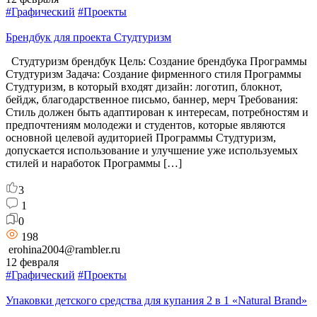
#Графический
#Проекты
Брендбук для проекта Студтуризм
Студтуризм брендбук Цель: Создание брендбука Программы
Студтуризм Задача: Создание фирменного стиля Программы
Студтуризм, в который входят дизайн: логотип, блокнот,
бейдж, благодарственное письмо, баннер, мерч Требования:
Стиль должен быть адаптирован к интересам, потребностям и
предпочтениям молодежи и студентов, которые являются
основной целевой аудиторией Программы Студтуризм,
допускается использование и улучшение уже используемых
стилей и наработок Программы […]
3
1
0
198
erohina2004@rambler.ru
12 февраля
#Графический
#Проекты
Упаковки детского средства для купания 2 в 1 «Natural Brand»