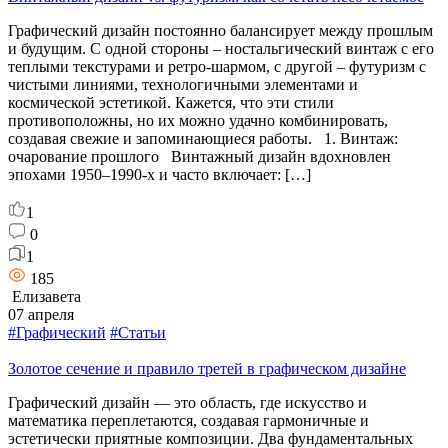
Графический дизайн постоянно балансирует между прошлым
и будущим. С одной стороны – ностальгический винтаж с его
теплыми текстурами и ретро-шармом, с другой – футуризм с
чистыми линиями, технологичными элементами и
космической эстетикой. Кажется, что эти стили
противоположны, но их можно удачно комбинировать,
создавая свежие и запоминающиеся работы. 1. Винтаж:
очарование прошлого Винтажный дизайн вдохновлен
эпохами 1950–1990-х и часто включает: […]
1
0
1
185
Елизавета
07 апреля
#Графический
#Статьи
Золотое сечение и правило третей в графическом дизайне
Графический дизайн — это область, где искусство и
математика переплетаются, создавая гармоничные и
эстетически приятные композиции. Два фундаментальных