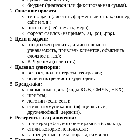
бюджет
(диапазон
или
фиксированная
сумма).
Описание
проекта:
тип
задачи
(логотип,
фирменный
стиль,
баннер,
сайт
и
т.
п.);
носители
(веб,
печать,
мерч);
формат
файлов
(например,
.ai
,
.pdf
,
.png
).
Цели
и
задачи:
что
должен
решить
дизайн
(повысить
узнаваемость,
привлечь
клиентов,
объяснить
сложное
и
т.
д.);
KPI
успеха
(если
есть).
Целевая
аудитория:
возраст,
пол,
интересы,
география;
боли
и
потребности
аудитории.
Бренд‑гайд:
фирменные
цвета
(коды
RGB
,
CMYK
,
HEX
);
шрифты;
логотип
(если
есть);
стиль
коммуникации
(официальный,
дружелюбный,
дерзкий).
Референсы
и
ограничения:
примеры
работ,
которые
нравятся
(ссылки);
стили,
которые
не
подходят;
запрещённые
цвета,
образы,
символы.