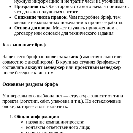
нужную
информацию
и
не
тратит
часы
на
уточнения.
Прозрачность.
Обе
стороны
с
самого
начала
понимают,
что
должно
получиться
в
итоге.
Снижение
числа
правок.
Чем
подробнее
бриф,
тем
меньше
неожиданных
пожеланий
в
процессе
работы.
Основа
договора.
Может
служить
приложением
к
договору
или
основой
для
технического
задания.
Кто
заполняет
бриф
Чаще
всего
бриф
заполняет
заказчик
(самостоятельно
или
совместно
с
дизайнером).
В
крупных
студиях
бриф
может
составлять
аккаунт‑менеджер
или
проектный
менеджер
после
беседы
с
клиентом.
Основные
разделы
брифа
Универсального
шаблона
нет
— структура
зависит
от
типа
проекта
(логотип,
сайт,
упаковка
и
т.
д.).
Но
есть
ключевые
блоки,
которые
стоит
включить:
Общая
информация:
название
компании/проекта;
контакты
ответственного
лица;
сроки
выполнения;