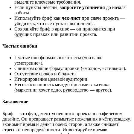
выделите
ключевые
требования.
Если
пункты
неясны,
запросите
уточнения
до
начала
работы.
Используйте
бриф
как
чек‑лист
при
сдаче
проекта
—
убедитесь,
что
все
пункты
выполнены.
Сохраняйте
бриф
в
архиве
— он
пригодится
при
будущих
правках
или
развитии
проекта.
Частые
ошибки
Пустые
или
формальные
ответы
(«на
ваше
усмотрение»).
Слишком
общие
формулировки
(«модно»,
«стильно»).
Отсутствие
сроков
и
бюджета.
Игнорирование
целевой
аудитории.
Несогласованность
между
отделами
заказчика
(маркетинг
хочет
одно,
руководство
— другое).
Заключение
Бриф
— это
фундамент
успешного
проекта
в
графическом
дизайне.
Он
превращает
размытые
пожелания
в
чёткую
задачу,
экономит
время
и
деньги
обеих
сторон,
а
также
снижает
стресс
от
неопределённости.
Инвестируйте
время
в