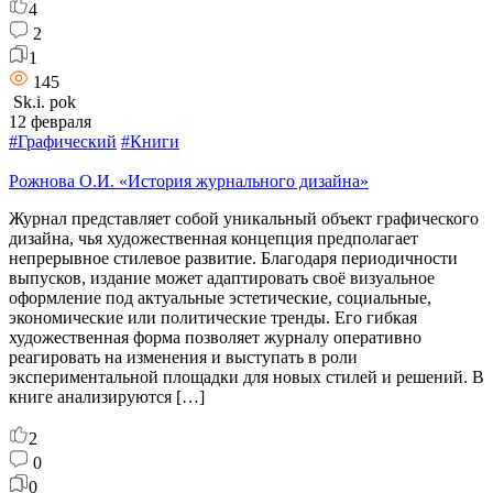
4
2
1
145
Sk.i. pok
12 февраля
#Графический
#Книги
Рожнова О.И. «История журнального дизайна»
Журнал представляет собой уникальный объект графического
дизайна, чья художественная концепция предполагает
непрерывное стилевое развитие. Благодаря периодичности
выпусков, издание может адаптировать своё визуальное
оформление под актуальные эстетические, социальные,
экономические или политические тренды. Его гибкая
художественная форма позволяет журналу оперативно
реагировать на изменения и выступать в роли
экспериментальной площадки для новых стилей и решений. В
книге анализируются […]
2
0
0