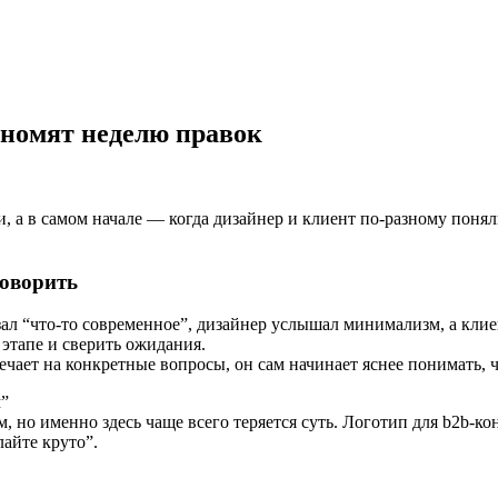
ономят неделю правок
 а в самом начале — когда дизайнер и клиент по-разному поняли
говорить
азал “что-то современное”, дизайнер услышал минимализм, а кли
этапе и сверить ожидания.
чает на конкретные вопросы, он сам начинает яснее понимать, ч
м”
, но именно здесь чаще всего теряется суть. Логотип для b2b-к
лайте круто”.