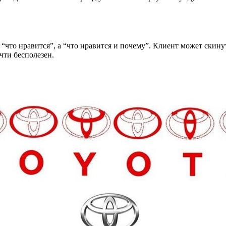
что нравится”, а “что нравится и почему”. Клиент может скинут
чти бесполезен.