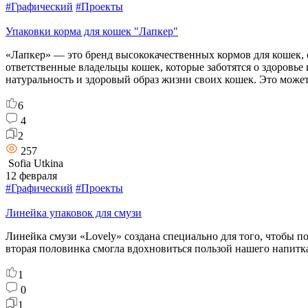
#Графический
#Проекты
Упаковки корма для кошек "Лапкер"
«Лапкер» — это бренд высококачественных кормов для кошек, с
ответственные владельцы кошек, которые заботятся о здоровье
натуральность и здоровый образ жизни своих кошек. Это може
6
4
2
257
Sofia Utkina
12 февраля
#Графический
#Проекты
Линейка упаковок для смузи
Линейка смузи «Lovely» создана специально для того, чтобы п
вторая половинка смогла вдохновиться пользой нашего напитк
1
0
1