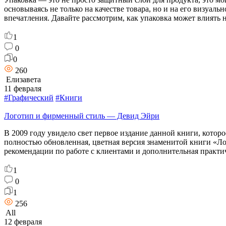
основываясь не только на качестве товара, но и на его визуа
впечатления. Давайте рассмотрим, как упаковка может влиять 
1
0
0
260
Елизавета
11 февраля
#Графический
#Книги
Логотип и фирменный стиль — Девид Эйри
В 2009 году увидело свет первое издание данной книги, котор
полностью обновленная, цветная версия знаменитой книги «Ло
рекомендации по работе с клиентами и дополнительная практ
1
0
1
256
All
12 февраля