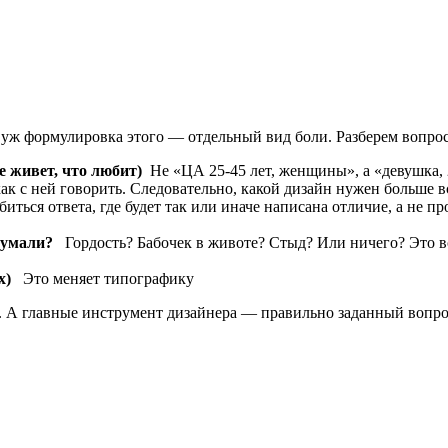
 уж формулировка этого — отдельный вид боли. Разберем вопрос
е живет, что любит)
Не «ЦА 25-45 лет, женщины», а «девушка, 2
как с ней говорить. Следовательно, какой дизайн нужен больше 
ться ответа, где будет так или иначе написана отличие, а не п
думали?
Гордость? Бабочек в животе? Стыд? Или ничего? Это вс
х)
Это меняет типографику
а. А главные инструмент дизайнера — правильно заданный вопро