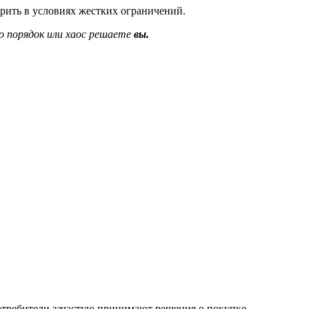
орить в условиях жестких ограничений.
о порядок или хаос решаете
вы.
отребители зачастую принимают решения о покупке,