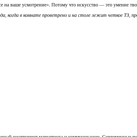
все на ваше усмотрение». Потому что искусство — это умение тв
а, когда в комнате проветрено и на столе лежит четкое ТЗ, пр
мощный инструмент маркетинга и коммуникации. Современные п