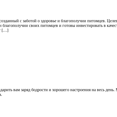
озданный с заботой о здоровье и благополучии питомцев. Целев
 и благополучии своих питомцев и готовы инвестировать в каче
т […]
одарить вам заряд бодрости и хорошего настроения на весь день
а.