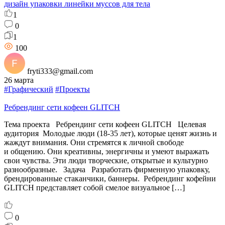
дизайн упаковки линейки муссов для тела
1
0
1
100
fryti333@gmail.com
26 марта
#Графический
#Проекты
Ребрендинг сети кофеен GLITCH
Тема проекта Ребрендинг сети кофеен GLITCH Целевая
аудитория Молодые люди (18-35 лет), которые ценят жизнь и
жаждут внимания. Они стремятся к личной свободе
и общению. Они креативны, энергичны и умеют выражать
свои чувства. Эти люди творческие, открытые и культурно
разнообразные. Задача Разработать фирменную упаковку,
брендированные стаканчики, баннеры. Ребрендинг кофейни
GLITCH представляет собой смелое визуальное […]
0