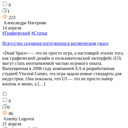
0
1
223
Александра Нагерняк
14 апреля
#Графический
#Статьи
Искусство создания погружения в космическом ужасе
«Dead Space» — это не просто игра, а настоящий эталон того,
как графический дизайн и пользовательский интерфейс (UI)
могут стать неотъемлемой частью игрового опыта.
Выпущенная в 2008 году компанией EA и разработанная
студией Visceral Games, эта игра задала новые стандарты для
индустрии. Она показала, что UI — это не просто набор
кнопок и меню, а […]
0
0
86
Arseniy Lugovoi
21 апреля