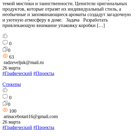
темой мистики и таинственности. Ценители оригинальных
продуктов, которые отразят их индивидуальный стиль, а
необычные и запоминающиеся ароматы создадут загадочную
и уютную атмосферу в доме. Задача Разработать
привлекающую внимание упаковку коробки […]
0
0
63
radzeveljuk@mail.ru
26 марта
#Графический
#Проекты
Стикеры
0
0
100
arinacebotari16@gmail.com
26 марта
#Графический
#Проекты