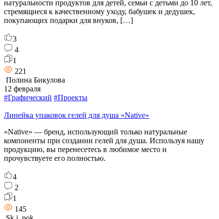
натуральности продуктов для детей, семьи с детьми до 10 лет,
стремящиеся к качественному уходу, бабушек и дедушек,
покупающих подарки для внуков, […]
3
4
1
221
Полина Бикулова
12 февраля
#Графический
#Проекты
Линейка упаковок гелей для душа «Native»
«Native» — бренд, использующий только натуральные
компоненты при создании гелей для душа. Используя нашу
продукцию, вы перенесетесь в любимое место и
прочувствуете его полностью.
4
2
1
145
Sk.i. pok