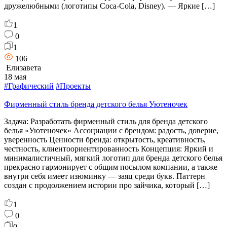
дружелюбными (логотипы Coca-Cola, Disney). — Яркие […]
1
0
1
106
Елизавета
18 мая
#Графический
#Проекты
Фирменный стиль бренда детского белья Уютеночек
Задача: Разработать фирменный стиль для бренда детского
белья «Уютеночек» Ассоциации с брендом: радость, доверие,
уверенность Ценности бренда: открытость, креативность,
честность, клиентоориентированность Концепция: Яркий и
минималистичный, мягкий логотип для бренда детского белья
прекрасно гармонирует с общим посылом компании, а также
внутри себя имеет изюминку — заяц среди букв. Паттерн
создан с продолжением истории про зайчика, который […]
1
0
0