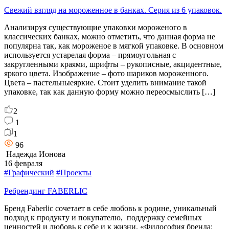
Свежий взгляд на мороженное в банках. Серия из 6 упаковок.
Анализируя существующие упаковки мороженого в
классических банках, можно отметить, что данная форма не
популярна так, как мороженое в мягкой упаковке. В основном
используется устарелая форма – прямоугольная с
закругленными краями, шрифты – рукописные, акцидентные,
яркого цвета. Изображение – фото шариков мороженного.
Цвета – пастельныеяркие. Стоит уделить внимание такой
упаковке, так как данную форму можно переосмыслить […]
2
1
1
96
Надежда Ионова
16 февраля
#Графический
#Проекты
Ребрендинг FABERLIC
Бренд Faberlic сочетает в себе любовь к родине, уникальный
подход к продукту и покупателю, поддержку семейных
ценностей и любовь к себе и к жизни. «Философия бренда: