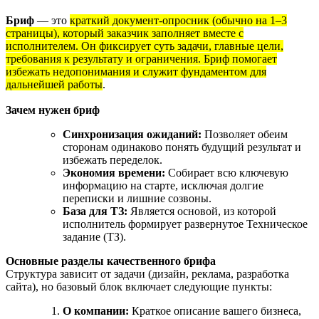
Бриф
— это
краткий документ-опросник (обычно на 1–3
страницы), который заказчик заполняет вместе с
исполнителем. Он фиксирует суть задачи, главные цели,
требования к результату и ограничения. Бриф помогает
избежать недопонимания и служит фундаментом для
дальнейшей работы
.
Зачем нужен бриф
Синхронизация ожиданий:
Позволяет обеим
сторонам одинаково понять будущий результат и
избежать переделок.
Экономия времени:
Собирает всю ключевую
информацию на старте, исключая долгие
переписки и лишние созвоны.
База для ТЗ:
Является основой, из которой
исполнитель формирует развернутое Техническое
задание (ТЗ).
Основные разделы качественного брифа
Структура зависит от задачи (дизайн, реклама, разработка
сайта), но базовый блок включает следующие пункты:
О компании:
Краткое описание вашего бизнеса,