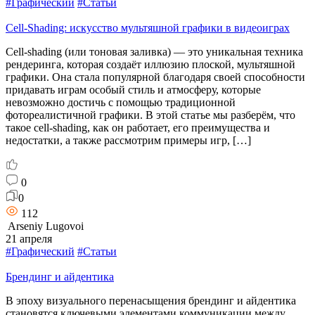
#Графический
#Статьи
Cell-Shading: искусство мультяшной графики в видеоиграх
Cell-shading (или тоновая заливка) — это уникальная техника
рендеринга, которая создаёт иллюзию плоской, мультяшной
графики. Она стала популярной благодаря своей способности
придавать играм особый стиль и атмосферу, которые
невозможно достичь с помощью традиционной
фотореалистичной графики. В этой статье мы разберём, что
такое cell-shading, как он работает, его преимущества и
недостатки, а также рассмотрим примеры игр, […]
0
0
112
Arseniy Lugovoi
21 апреля
#Графический
#Статьи
Брендинг и айдентика
В эпоху визуального перенасыщения брендинг и айдентика
становятся ключевыми элементами коммуникации между