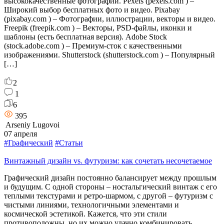
высококачественные фотографии. Pexels (pexels.com ) –
Широкий выбор бесплатных фото и видео. Pixabay
(pixabay.com ) – Фотографии, иллюстрации, векторы и видео.
Freepik (freepik.com ) – Векторы, PSD-файлы, иконки и
шаблоны (есть бесплатная версия). Adobe Stock
(stock.adobe.com ) – Премиум-сток с качественными
изображениями. Shutterstock (shutterstock.com ) – Популярный
[…]
2
1
6
395
Arseniy Lugovoi
07 апреля
#Графический
#Статьи
Винтажный дизайн vs. футуризм: как сочетать несочетаемое
Графический дизайн постоянно балансирует между прошлым
и будущим. С одной стороны – ностальгический винтаж с его
теплыми текстурами и ретро-шармом, с другой – футуризм с
чистыми линиями, технологичными элементами и
космической эстетикой. Кажется, что эти стили
противоположны, но их можно удачно комбинировать,