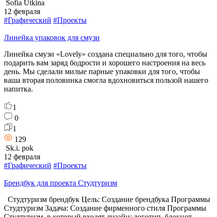
Sofia Utkina
12 февраля
#Графический
#Проекты
Линейка упаковок для смузи
Линейка смузи «Lovely» создана специально для того, чтобы
подарить вам заряд бодрости и хорошего настроения на весь
день. Мы сделали милые парные упаковки для того, чтобы
ваша вторая половинка смогла вдохновиться пользой нашего
напитка.
1
0
1
129
Sk.i. pok
12 февраля
#Графический
#Проекты
Брендбук для проекта Студтуризм
Студтуризм брендбук Цель: Создание брендбука Программы
Студтуризм Задача: Создание фирменного стиля Программы
Студтуризм, в который входят дизайн: логотип, блокнот,