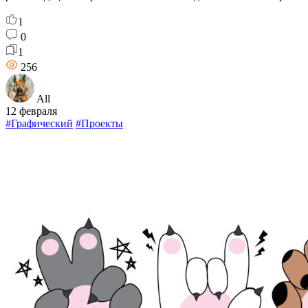
1
0
1
256
All
12 февраля
#Графический
#Проекты