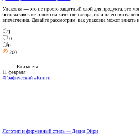
1
256
All
12 февраля
#Графический
#Проекты
Упаковки корма для кошек "Лапкер"
«Лапкер» — это бренд высококачественных кормов для кошек, с
ответственные владельцы кошек, которые заботятся о здоровье
натуральность и здоровый образ жизни своих кошек. Это може
6
4
2
257
Sofia Utkina
12 февраля
#Графический
#Проекты
Линейка упаковок для смузи
Линейка смузи «Lovely» создана специально для того, чтобы п
вторая половинка смогла вдохновиться пользой нашего напитк