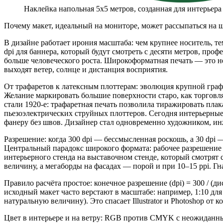
выходят ветер, солнце и дистанция восприятия.
От трафаретов к латексным плоттерам: эволюция крупной гра
Желание маркировать большие поверхности старо, как торговл
стали 1920‑е: трафаретная печать позволила тиражировать пл
пьезоэлектрических струйных плоттеров. Сегодня интерьерные
фанеру без швов. Дизайнер стал одновременно художником, инж
Разрешение: когда 300 dpi — бессмысленная роскошь, а 30 dpi 
Центральный парадокс широкого формата: рабочее разрешение 
интерьерного стенда на выставочном стенде, который смотрят с 
величину, а мегаборды на фасадах — порой и при 10–15 ppi. Г
Правило расчёта простое: конечное разрешение (dpi) = 300 / (д
исходный макет часто верстают в масштабе: например, 1:10 для 
натуральную величину). Это спасает Illustrator и Photoshop от к
Цвет в интерьере и на ветру: RGB против CMYK с неожидан
Широкоформатные струйники давно вышли за пределы CMYK. 
маджента, а также белые и прозрачные чернила. Поэтому под
RGB или sRGB) с цветопробой, согласованной с конкретным R
печатного устройства: это критично при печати на баннере, холс
Отдельная боль — чёрный. «Составной чёрный» (Rich Black) на
прогон или специальный «глубокий чёрный» профиль, иначе но