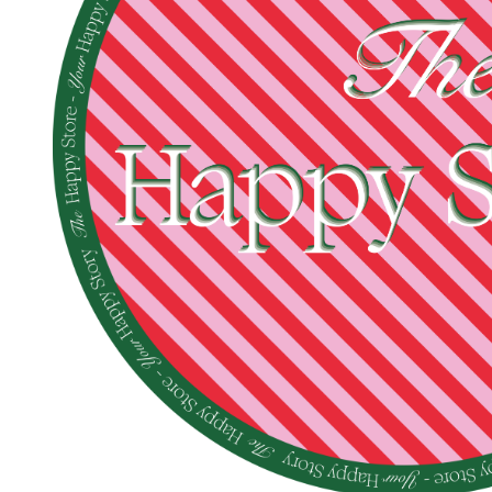
Наклейка напольная 5х5 метров, созданная для интерьер
Почему макет, идеальный на мониторе, может рассыпаться на 
В дизайне работает ирония масштаба: чем крупнее носитель, т
dpi для баннера, который будут смотреть с десяти метров, про
больше человеческого роста. Широкоформатная печать — это не 