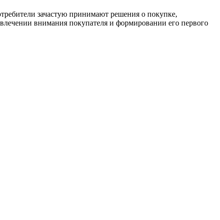
ая аудитория бренда кормов для котов “Лапкер” — это
ственное питание. Это люди, ориентированные на
. Мы сделали милые парные упаковки для того, чтобы ваша