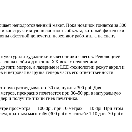
ы штукатурили художники‑вывесочники с лесов. Революцией
ь вошла в обиход в конце XX века с появлением
до пяти метров, а лазерные и LED‑технологии режут акрил и
 и ветровая нагрузка теперь часть его ответственности.
торую разглядывают с 30 см, нужны 300 ppi. Для
 метров, прекрасно печатается при 30–50 ppi в натуральную
дер и получить тихий гнев печатника.
метре просмотра — 100 dpi, при 10 метрах — 10 dpi. При этом
ем, кратным масштабу (300 ppi в масштабе 1:10 даст 30 ppi в
CMYK добавляются оранжевый, зелёный, светлые циан и
л машины. Лучшая стратегия — отправлять макет в RGB (Adobe
апрямую с профилем ICC для конкретного материала и
ой ведёт себя по‑разному.
ть. Для плёнок с подсветкой (backlit) применяют двойной
И обязательно тестируйте плашки на светостойкость: красные