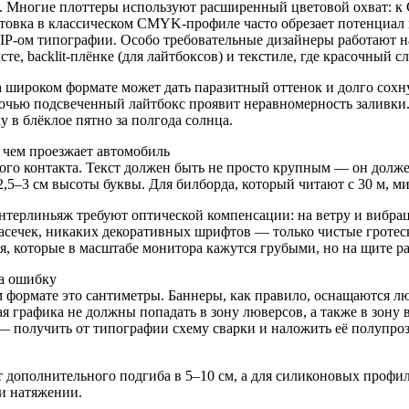
в блёклое пятно за полгода солнца.
 чем проезжает автомобиль
ного контакта. Текст должен быть не просто крупным — он долж
,5–3 см высоты буквы. Для билборда, который читают с 30 м, м
интерлиньяж требуют оптической компенсации: на ветру и вибр
засечек, никаких декоративных шрифтов — только чистые гротес
 которые в масштабе монитора кажутся грубыми, но на щите ра
на ошибку
м формате это сантиметры. Баннеры, как правило, оснащаются л
ая графика не должны попадать в зону люверсов, а также в зону
 — получить от типографии схему сварки и наложить её полупро
т дополнительного подгиба в 5–10 см, а для силиконовых профил
и натяжении.
flight для гигантов
 TIFF (LZW‑компрессия) либо PDF, но непременно с сохранение
авных градиентах неба и кожи появятся артефакты. Если макет 
тным разрешением, а не «линкуется» из облака.
 Уменьшите макет до 10% и отойдите на три метра: если читаемо 
сок неба или глаза модели размером 20×20 см — верный способ 