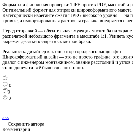
вырежет десятки квадратных метров брака.
Реальность: дизайнер как оператор городского ландшафта
Широкоформатный дизайн — это не просто графика, это архите
диалог с инженером‑монтажником, знание расстояний и углов об
этапе допечати всё было сделано точно.
0
0
2
aks
Сохранить автора
Комментарии
Добавить комментарий
Для отправки комментария вам необходимо
авторизоваться
.
Читайте далее