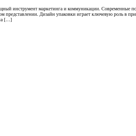
озданный с заботой о здоровье и благополучии питомцев. Целев
 и благополучии своих питомцев и готовы инвестировать в каче
т […]
одарить вам заряд бодрости и хорошего настроения на весь день
а.