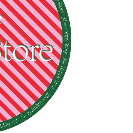
а магазина в Фудмолле Депо
щите 6×3 метра
ем меньше разрешение требуется файлу, но тем больше ошибок пр
фессионал решает другую задачу — как сохранить читаемость, цв
просто «растянутая визитка», это отдельная дисциплина, где за