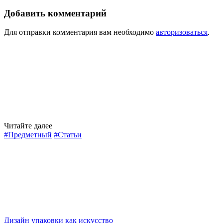
#Предметный
#Статьи
Дизайн упаковки как искусство
Упаковка — это не просто защитный слой для продукта, это 
основываясь не только на качестве товара, но и на его визуа
впечатления. Давайте рассмотрим, как упаковка может влиять 
1
0
0
260
Елизавета
11 февраля
#Графический
#Книги
Логотип и фирменный стиль — Девид Эйри
В 2009 году увидело свет первое издание данной книги, котор
полностью обновленная, цветная версия знаменитой книги «Ло
рекомендации по работе с клиентами и дополнительная практ
1
0