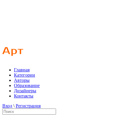
Главная
Категории
Авторы
Образование
Дизайнеры
Контакты
Вход
\
Регистрация
Главная
Категории
Графический
Статьи
Большой формат: как не превратить билборд в пиксельное мес
Большой формат: как не превратить билборд в пиксельное мес
2