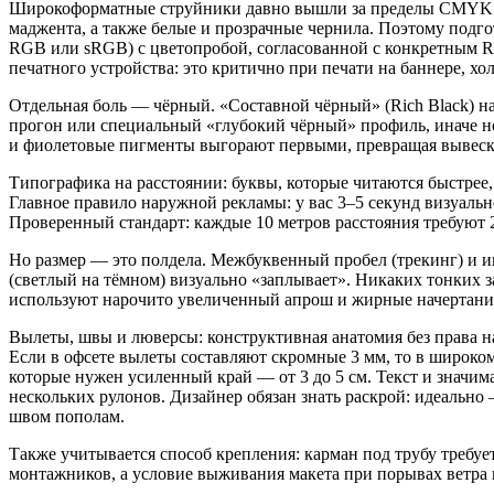
и фиолетовые пигменты выгорают первыми, превращая вывеску 
Типографика на расстоянии: буквы, которые читаются быстрее,
Главное правило наружной рекламы: у вас 3–5 секунд визуаль
Проверенный стандарт: каждые 10 метров расстояния требуют 2
Но размер — это полдела. Межбуквенный пробел (трекинг) и 
(светлый на тёмном) визуально «заплывает». Никаких тонких 
используют нарочито увеличенный апрош и жирные начертания,
Вылеты, швы и люверсы: конструктивная анатомия без права 
Если в офсете вылеты составляют скромные 3 мм, то в широко
которые нужен усиленный край — от 3 до 5 см. Текст и значим
нескольких рулонов. Дизайнер обязан знать раскрой: идеально
швом пополам.
Также учитывается способ крепления: карман под трубу требуе
монтажников, а условие выживания макета при порывах ветра 
Форматы и финальная проверка: TIFF против PDF, масштаб и pre
Оптимальный формат для отправки широкоформатного макета —
Категорически избегайте сжатия JPEG высокого уровня — на пл
кривые, а импортированная растровая графика внедряется с чес
Перед отправкой — обязательная эмуляция масштаба на экране.
распечаткой небольшого фрагмента в масштабе 1:1. Увидеть ку