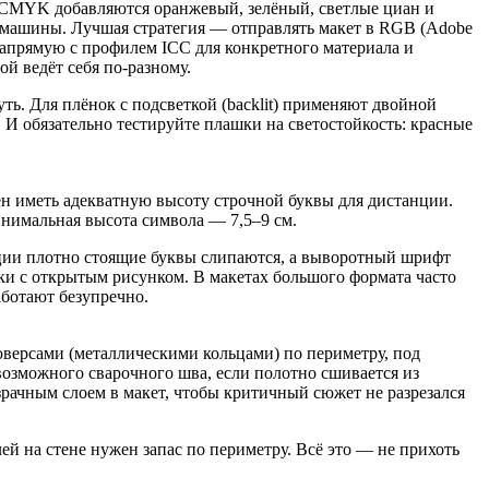
ен иметь адекватную высоту строчной буквы для дистанции.
инимальная высота символа — 7,5–9 см.
ации плотно стоящие буквы слипаются, а выворотный шрифт
ки с открытым рисунком. В макетах большого формата часто
ботают безупречно.
юверсами (металлическими кольцами) по периметру, под
 возможного сварочного шва, если полотно сшивается из
зрачным слоем в макет, чтобы критичный сюжет не разрезался
ей на стене нужен запас по периметру. Всё это — не прихоть
м слоёв, если печать идёт с выборочным лаком или белилами.
верстается в векторном редакторе, все шрифты переводятся в
и ясно — всё в порядке. И не пренебрегайте тестовой
поймать цветоломанность и пикселизацию до того, как плоттер