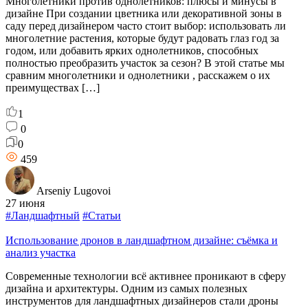
Многолетники против однолетников: плюсы и минусы в
дизайне При создании цветника или декоративной зоны в
саду перед дизайнером часто стоит выбор: использовать ли
многолетние растения, которые будут радовать глаз год за
годом, или добавить ярких однолетников, способных
полностью преобразить участок за сезон? В этой статье мы
сравним многолетники и однолетники , расскажем о их
преимуществах […]
1
0
0
459
Arseniy Lugovoi
27 июня
#Ландшафтный
#Статьи
Использование дронов в ландшафтном дизайне: съёмка и
анализ участка
Современные технологии всё активнее проникают в сферу
дизайна и архитектуры. Одним из самых полезных
инструментов для ландшафтных дизайнеров стали дроны