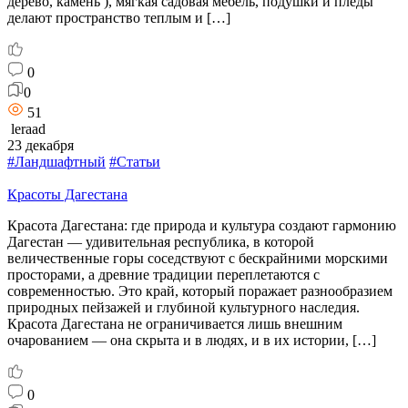
дерево, камень ), мягкая садовая мебель, подушки и пледы
делают пространство теплым и […]
0
0
51
leraad
23 декабря
#Ландшафтный
#Статьи
Красоты Дагестана
Красота Дагестана: где природа и культура создают гармонию
Дагестан — удивительная республика, в которой
величественные горы соседствуют с бескрайними морскими
просторами, а древние традиции переплетаются с
современностью. Это край, который поражает разнообразием
природных пейзажей и глубиной культурного наследия.
Красота Дагестана не ограничивается лишь внешним
очарованием — она скрыта и в людях, и в их истории, […]
0