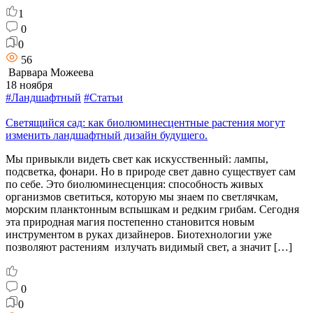
1
0
0
56
Варвара Можеева
18 ноября
#Ландшафтный
#Статьи
Светящийся сад: как биолюминесцентные растения могут
изменить ландшафтный дизайн будущего.
Мы привыкли видеть свет как искусственный: лампы,
подсветка, фонари. Но в природе свет давно существует сам
по себе. Это биолюминесценция: способность живых
организмов светиться, которую мы знаем по светлячкам,
морским планктонным вспышкам и редким грибам. Сегодня
эта природная магия постепенно становится новым
инструментом в руках дизайнеров. Биотехнологии уже
позволяют растениям излучать видимый свет, а значит […]
0
0