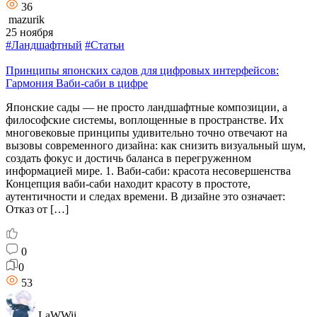
36
mazurik
25 ноября
#Ландшафтный
#Статьи
Принципы японских садов для цифровых интерфейсов:
Гармония Ваби-саби в цифре
Японские сады — не просто ландшафтные композиции, а
философские системы, воплощенные в пространстве. Их
многовековые принципы удивительно точно отвечают на
вызовы современного дизайна: как снизить визуальный шум,
создать фокус и достичь баланса в перегруженном
информацией мире. 1. Ваби-саби: красота несовершенства
Концепция ваби-саби находит красоту в простоте,
аутентичности и следах времени. В дизайне это означает:
Отказ от […]
0
0
53
LaWWii