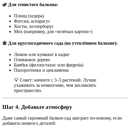
🌿 Для тенистого балкона:
Плющ (хедера)
Фатсия, аспарагус
Хосты, хеллерборус
Мох (например, для «зелёных картин»)
🌼 Для круглогодичного сада (на утеплённом балконе):
Лимон или кумкват в кадке
Оливковое дерево
Бамбук (филлостахис или фargesia)
Папоротники и цикламены
💡 Совет: начните с 3–5 растений. Лучше
ухаживать за немногими, чем захламлять
пространство.
Шаг 4. Добавьте атмосферу
Даже самый скромный балкон-сад заиграет по-новому, если
добавить немного деталей: