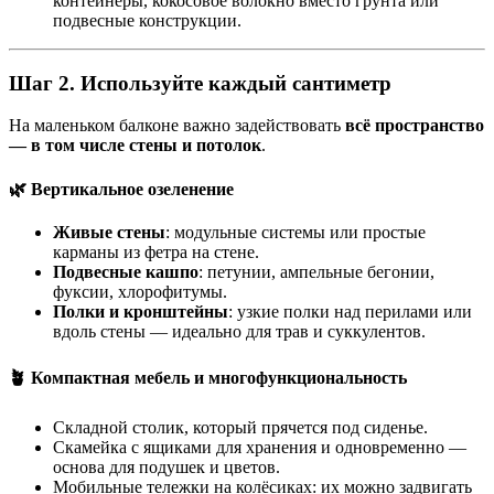
контейнеры, кокосовое волокно вместо грунта или
подвесные конструкции.
Шаг 2. Используйте каждый сантиметр
На маленьком балконе важно задействовать
всё пространство
— в том числе стены и потолок
.
🌿 Вертикальное озеленение
Живые стены
: модульные системы или простые
карманы из фетра на стене.
Подвесные кашпо
: петунии, ампельные бегонии,
фуксии, хлорофитумы.
Полки и кронштейны
: узкие полки над перилами или
вдоль стены — идеально для трав и суккулентов.
🪴 Компактная мебель и многофункциональность
Складной столик, который прячется под сиденье.
Скамейка с ящиками для хранения и одновременно —
основа для подушек и цветов.
Мобильные тележки на колёсиках: их можно задвигать