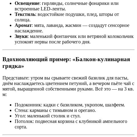
Освещение
: гирлянды, солнечные фонарики или
встроенные LED-ленты.
Текстиль
: водостойкие подушки, плед, шторы от
солнца.
Аромат
: мята, лаванда, жасмин — создадут сенсорное
наслаждение.
Звуки
: маленький фонтанчик или ветряной колокольчик
успокоят нервы после рабочего дня.
Вдохновляющий пример: «Балкон-кулинарная
грядка»
Представьте: утром вы срываете свежий базилик для пасты,
днём наслаждаетесь цветением петуний, а вечером пьёте чай с
мятой, выращенной собственными руками. Всё это — на 3 кв.
м:
Подоконник: кадки с базиликом, укропом, шалфеем.
Стена: карманы с тимьяном и орегано.
Угол: маленький столик и стул.
Потолок: подвесная корзина с клубникой ампельного
сорта.