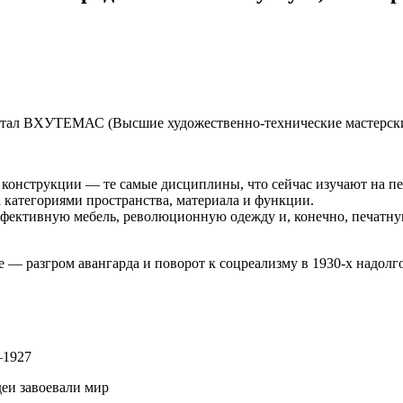
ботал ВХУТЕМАС (Высшие художественно-технические мастерские,
конструкции — те самые дисциплины, что сейчас изучают на пе
а категориями пространства, материала и функции.
эффективную мебель, революционную одежду и, конечно, печат
е — разгром авангарда и поворот к соцреализму в 1930-х надо
—1927
деи завоевали мир