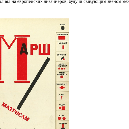
влиял на европейских дизайнеров, будучи связующим звеном ме