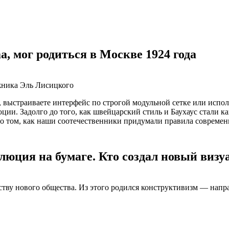
, мог родиться в Москве 1924 года
жника Эль Лисицкого
, выстраиваете интерфейс по строгой модульной сетке или испо
юции. Задолго до того, как швейцарский стиль и Баухаус стали 
о том, как наши соотечественники придумали правила современно
олюция на бумаге. Кто создал новый виз
ству нового общества. Из этого родился конструктивизм — напра