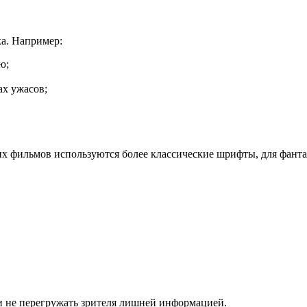
ка. Например:
ю;
ах ужасов;
их фильмов используются более классические шрифты, для фан
 не перегружать зрителя лишней информацией.