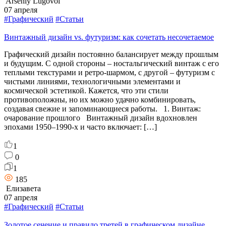
Arseniy Lugovoi
07 апреля
#Графический
#Статьи
Винтажный дизайн vs. футуризм: как сочетать несочетаемое
Графический дизайн постоянно балансирует между прошлым
и будущим. С одной стороны – ностальгический винтаж с его
теплыми текстурами и ретро-шармом, с другой – футуризм с
чистыми линиями, технологичными элементами и
космической эстетикой. Кажется, что эти стили
противоположны, но их можно удачно комбинировать,
создавая свежие и запоминающиеся работы. 1. Винтаж:
очарование прошлого Винтажный дизайн вдохновлен
эпохами 1950–1990-х и часто включает: […]
1
0
1
185
Елизавета
07 апреля
#Графический
#Статьи
Золотое сечение и правило третей в графическом дизайне