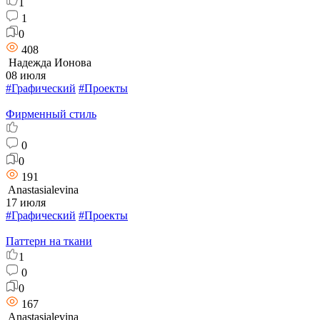
1
1
0
408
Надежда Ионова
08 июля
#Графический
#Проекты
Фирменный стиль
0
0
191
Anastasialevina
17 июля
#Графический
#Проекты
Паттерн на ткани
1
0
0
167
Anastasialevina