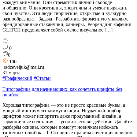
жаждут внимания. Они стремятся к личной свободе
и общению. Они креативны, энергичны и умеют выражать
свои чувства. Эти люди творческие, открытые и культурно
разнообразные. Задача Разработать фирменную упаковку,
брендированные стаканчики, баннеры. Ребрендинг кофейни
GLITCH представляет собой смелое визуальное […]
0
0
100
radzeveljuk@mail.ru
31 марта
#Графический
#Статьи
Типографика для начинающих: как сочетать шрифты без
ошибок
Хорошая типографика — это не просто красивые буквы, а
мощный инструмент коммуникации. Неудачный подбор
шрифтов может испортить даже продуманный дизайн, а
гармоничные сочетания — усилить его воздействие. Давайте
разберём основы, которые помогут новичкам избежать
типичных ошибок. 1. Основные правила сочетания шрифтов