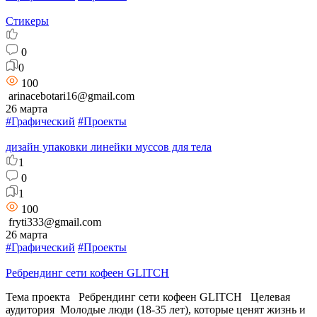
Стикеры
0
0
100
arinacebotari16@gmail.com
26 марта
#Графический
#Проекты
дизайн упаковки линейки муссов для тела
1
0
1
100
fryti333@gmail.com
26 марта
#Графический
#Проекты
Ребрендинг сети кофеен GLITCH
Тема проекта Ребрендинг сети кофеен GLITCH Целевая
аудитория Молодые люди (18-35 лет), которые ценят жизнь и