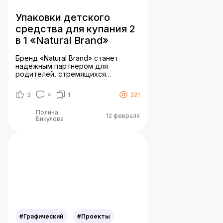
Упаковки детского
средства для купания 2
в 1 «Natural Brand»
Бренд «Natural Brand» станет
надежным партнером для
родителей, стремящихся
обеспечить своим детям лучший
уход с использованием
3
4
1
221
безопасных и натуральных
продуктов. Целевая аудитория
Полина
бренда детских шампуней «Natural
12 февраля
Бикулова
Brand» включает молодых
родителей, заботящихся о
безопасности и натуральности
продуктов для детей, семьи с
детьми до 10 лет, стремящиеся к
качественному уходу, бабушек и
дедушек, покупающих подарки
для внуков, […]
#Графический
#Проекты