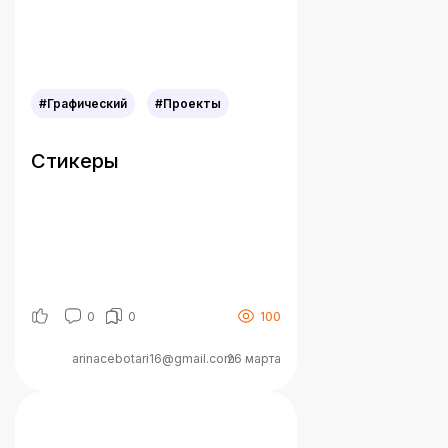
привлекающую внимание упаковку
коробки […]
#Графический
#Проекты
Стикеры
0
0
100
arinacebotari16@gmail.com
26 марта