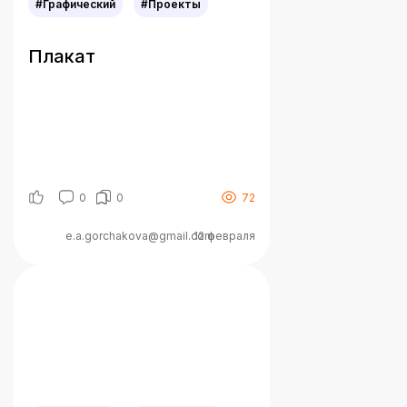
#Графический
#Проекты
Плакат
0
0
72
e.a.gorchakova@gmail.com
12 февраля