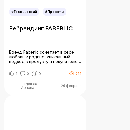
#Графический
#Проекты
Ребрендинг FABERLIC
Бренд Faberlic сочетает в себе
любовь к родине, уникальный
подход к продукту и покупателю,
поддержку семейных ценностей и
любовь к себе и к жизни.
1
0
0
214
«Философия бренда: Мы верим,
что каждый человек может стать
Надежда
лучше и вдохновить своим
26 февраля
Ионова
примером других. Ведь если мы к
чему-то стремимся и чего-то
добиваемся – наша жизнь
становится ярче и интереснее.»
Задача: […]