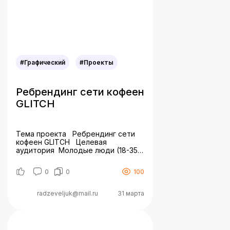
#Графический
#Проекты
Ребрендинг сети кофеен
GLITCH
Тема проекта Ребрендинг сети
кофеен GLITCH Целевая
аудитория Молодые люди (18-35
лет), которые ценят жизнь и
жаждут внимания. Они стремятся
0
0
100
к личной свободе и общению. Они
креативны, энергичны и умеют
выражать свои чувства. Эти люди
radzeveljuk@mail.ru
31 марта
творческие, открытые и культурно
разнообразные. Задача
Разработать фирменную упаковку,
брендированные стаканчики,