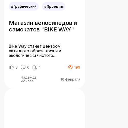
#Графический
#Проекты
Магазин велосипедов и
самокатов "BIKE WAY"
Bike Way станет центром
активного образа жизни и
экологически чистого
передвижения, предлагая
широкий ассортимент самокатов,
3
0
1
199
велосипедов и запчастей к
ним. Концепция магазина
Надежда
направлена на создание
16 февраля
Ионова
комфортного и вдохновляющего
пространства, которое будет
вовлекать покупателей в культуру
велопередвижения и самого
активного образа жизни. Задача —
создать яркий, динамичный
логотип — создать главную
страницу в стилистике компании и
логотипа