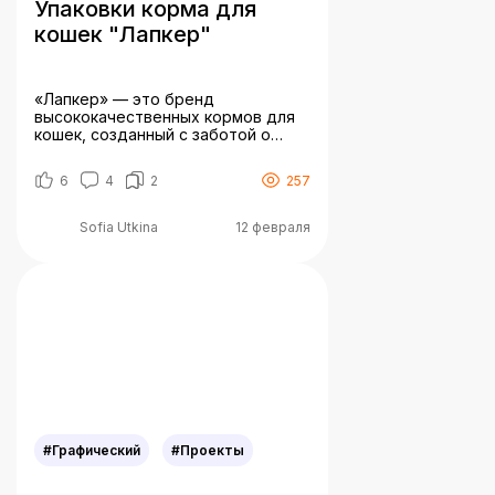
Упаковки корма для
кошек "Лапкер"
«Лапкер» — это бренд
высококачественных кормов для
кошек, созданный с заботой о
здоровье и благополучии
питомцев. Целевая аудитория
6
4
2
257
бренда кормов для котов
“Лапкер” — это ответственные
владельцы кошек, которые
Sofia Utkina
12 февраля
заботятся о здоровье и
благополучии своих питомцев и
готовы инвестировать в
качественное питание. Это люди,
ориентированные на
натуральность и здоровый образ
жизни своих кошек. Это может […]
#Графический
#Проекты