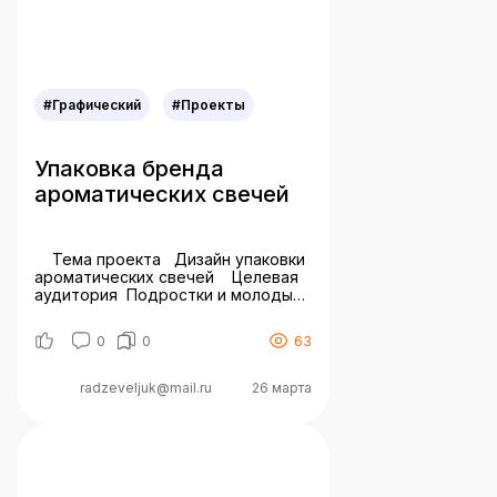
#Графический
#Проекты
Упаковка бренда
ароматических свечей
Тема проекта Дизайн упаковки
ароматических свечей Целевая
аудитория Подростки и молодые
люди 14-35 лет. Любители
мрачного стиля и готической
0
0
63
эстетики, увлечённые темой
мистики и таинственности.
Ценители оригинальных
radzeveljuk@mail.ru
26 марта
продуктов, которые отразят их
индивидуальный стиль, а
необычные и запоминающиеся
ароматы создадут загадочную и
уютную атмосферу в доме.
Задача Разработать