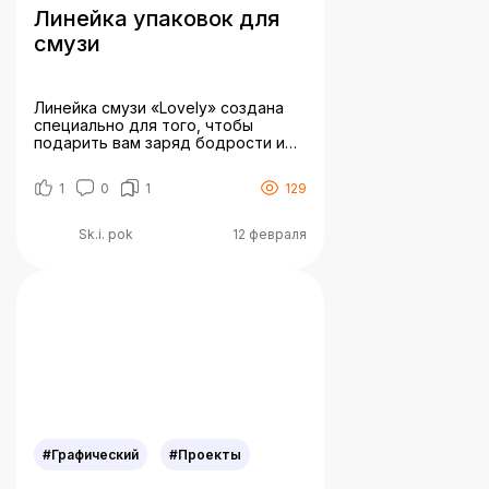
Линейка упаковок для
смузи
Линейка смузи «Lovely» создана
специально для того, чтобы
подарить вам заряд бодрости и
хорошего настроения на весь
день. Мы сделали милые парные
1
0
1
129
упаковки для того, чтобы ваша
вторая половинка смогла
вдохновиться пользой нашего
Sk.i. pok
12 февраля
напитка.
#Графический
#Проекты