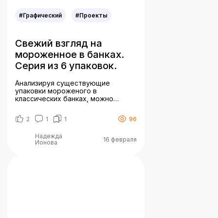
#Графический
#Проекты
Свежий взгляд на
мороженное в банках.
Серия из 6 упаковок.
Анализируя существующие
упаковки мороженого в
классических банках, можно
отметить, что данная форма не
популярна так, как мороженое в
2
1
1
96
мягкой упаковке. В основном
используется устарелая форма –
Надежда
прямоугольная с закругленными
16 февраля
Ионова
краями, шрифты – рукописные,
акцидентные, яркого цвета.
Изображение – фото шариков
мороженного. Цвета –
пастельныеяркие. Стоит уделить
внимание такой упаковке, так как
данную форму можно
переосмыслить […]