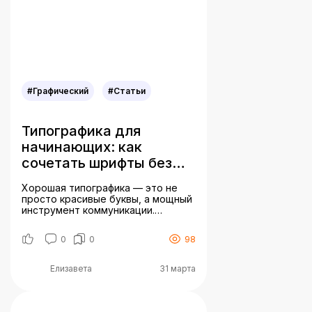
баннеры. Ребрендинг кофейни
GLITCH представляет собой
смелое визуальное […]
#Графический
#Статьи
Типографика для
начинающих: как
сочетать шрифты без
ошибок
Хорошая типографика — это не
просто красивые буквы, а мощный
инструмент коммуникации.
Неудачный подбор шрифтов
может испортить даже
0
0
98
продуманный дизайн, а
гармоничные сочетания — усилить
его воздействие. Давайте
Елизавета
31 марта
разберём основы, которые
помогут новичкам избежать
типичных ошибок. 1. Основные
правила сочетания шрифтов