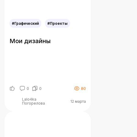
цветов бренда. Был […]
#Графический
#Проекты
Мои дизайны
0
0
80
Lalo4ka
12 марта
Погорелова