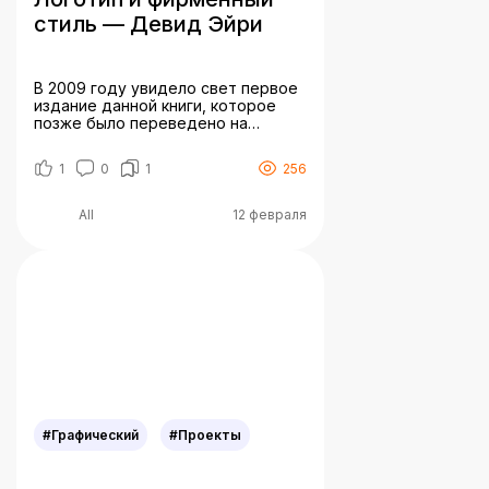
стиль — Девид Эйри
В 2009 году увидело свет первое
издание данной книги, которое
позже было переведено на
десять языков. За прошедшие
годы произошло множество
1
0
1
256
изменений, и теперь
представлена полностью
обновленная, цветная версия
All
12 февраля
знаменитой книги «Логотип и
фирменный стиль». В новом
издании представлено больше
примеров, эскизов, логотипов, а
также расширенные
рекомендации по работе с
клиентами и дополнительная
практическая информация […]
#Графический
#Проекты