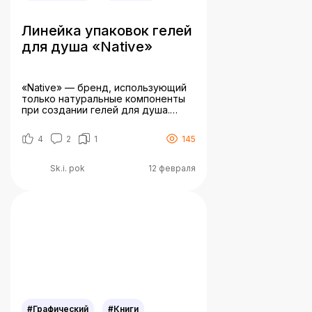
Линейка упаковок гелей
для душа «Native»
«Native» — бренд, использующий
только натуральные компоненты
при создании гелей для душа.
Используя нашу продукцию, вы
перенесетесь в любимое место и
4
2
1
145
прочувствуете его полностью.
Sk.i. pok
12 февраля
#Графический
#Книги