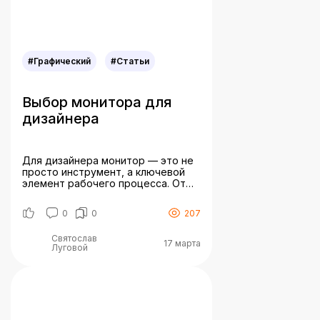
#Графический
#Статьи
Выбор монитора для
дизайнера
Для дизайнера монитор — это не
просто инструмент, а ключевой
элемент рабочего процесса. От
качества изображения, точности
цветопередачи и удобства
0
0
207
использования зависит результат
вашей работы. Правильный выбор
Святослав
монитора может значительно
17 марта
Луговой
повысить эффективность, комфорт
и качество ваших проектов. В этой
статье мы расскажем, на что
обратить внимание при покупке
монитора для профессиональной
работы. 1. Размер экрана […]