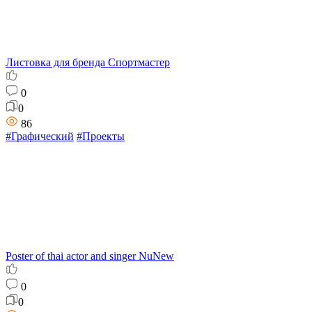
Листовка для бренда Спортмастер
0
0
86
#Графический
#Проекты
Poster of thai actor and singer NuNew
0
0