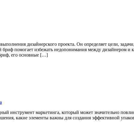
выполнения дизайнерского проекта. Он определяет цели, задач
й бриф помогает избежать недопонимания между дизайнером и кл
 бриф, его основные […]
а
щный инструмент маркетинга, который может значительно повлия
решения, какие элементы важны для создания эффективной упак