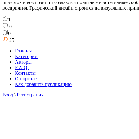
шрифтов и композиции создаются понятные и эстетичные сооб
восприятия. Графический дизайн строится на визуальных принц
1
0
0
25
Главная
Категории
Авторы
F.A.Q.
Контакты
О портале
Как добавить публикацию
Вход
\
Регистрация