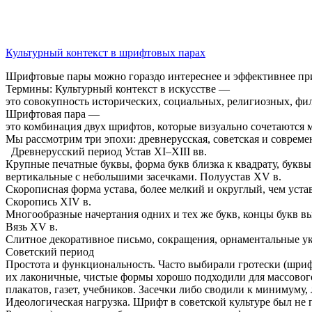
Культурный контекст в шрифтовых парах
Шрифтовые пары можно гораздо интереснее и эффективнее при
Термины: Культурный контекст в искусстве —
это совокупность исторических, социальных, религиозных, фи
Шрифтовая пара —
это комбинация двух шрифтов, которые визуально сочетаются 
Мы рассмотрим три эпохи: древнерусская, советская и совреме
Древнерусский период Устав XI–XIII вв.
Крупные печатные буквы, форма букв близка к квадрату, буквы
вертикальные с небольшими засечками. Полуустав XV в.
Скорописная форма устава, более мелкий и округлый, чем уста
Скоропись XIV в.
Многообразные начертания одних и тех же букв, концы букв вых
Вязь XV в.
Слитное декоративное письмо, сокращения, орнаментальные ук
Советский период
Простота и функциональность. Часто выбирали гротески (шриф
их лаконичные, чистые формы хорошо подходили для массовог
плакатов, газет, учебников. Засечки либо сводили к минимуму,
Идеологическая нагрузка. Шрифт в советской культуре был не 