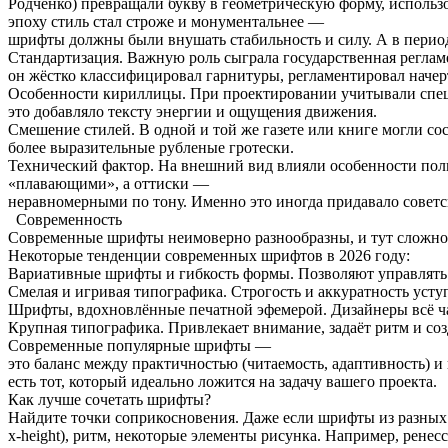
Родченко) превращали букву в геометрическую форму, исполь
эпоху стиль стал строже и монументальнее —
шрифты должны были внушать стабильность и силу. А в период
Стандартизация. Важную роль сыграла государственная реглам
он жёстко классифицировал гарнитуры, регламентировал начерт
Особенности кириллицы. При проектировании учитывали специ
это добавляло тексту энергии и ощущения движения.
Смешение стилей. В одной и той же газете или книге могли с
более выразительные рубленые гротески.
Технический фактор. На внешний вид влияли особенности пол
«плавающими», а оттиски —
неравномерными по тону. Именно это иногда придавало советс
Современность
Современные шрифты неимоверно разнообразны, и тут сложно в
Некоторые тенденции современных шрифтов в 2026 году:
Вариативные шрифты и гибкость формы. Позволяют управлять 
Смелая и игривая типографика. Строгость и аккуратность ус
Шрифты, вдохновлённые печатной эфемерой. Дизайнеры всё чащ
Крупная типографика. Привлекает внимание, задаёт ритм и со
Современные популярные шрифты —
это баланс между практичностью (читаемость, адаптивность) 
есть тот, который идеально ложится на задачу вашего проекта.
Как лучше сочетать шрифты?
Найдите точки соприкосновения. Даже если шрифты из разных
x‑height), ритм, некоторые элементы рисунка. Например, рен