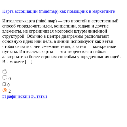
Карта ассоциаций (mindmap) как помощник в маркетинге
Интеллект‑карта (mind map) — это простой и естественный
способ упорядочить идеи, концепции, задачи и другие
элементы, не ограничивая мозговой штурм линейной
структурой. Обычно в центре диаграммы располагают
основную идею или цель, а линии используют как ветви,
чтобы связать с ней смежные темы, а затем — конкретные
пункты. Интеллект‑карты — это творческая и гибкая
альтернатива более строгим способам упорядочивания идей.
Вы можете […]
0
0
2
#Графический
#Статьи