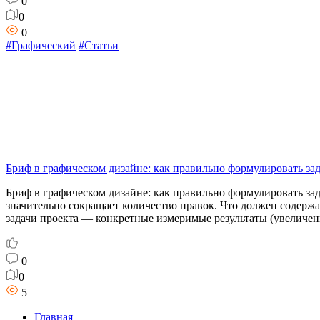
0
0
0
#Графический
#Статьи
Бриф в графическом дизайне: как правильно формулировать за
Бриф в графическом дизайне: как правильно формулировать за
значительно сокращает количество правок. Что должен содерж
задачи проекта — конкретные измеримые результаты (увеличен
0
0
5
Главная