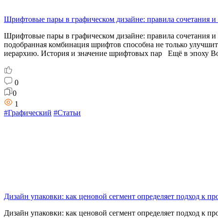
Шрифтовые пары в графическом дизайне: правила сочетания и
Шрифтовые пары в графическом дизайне: правила сочетания 
подобранная комбинация шрифтов способна не только улучшить
иерархию. История и значение шрифтовых пар Ещё в эпоху В
0
0
1
#Графический
#Статьи
Дизайн упаковки: как ценовой сегмент определяет подход к пр
Дизайн упаковки: как ценовой сегмент определяет подход к п