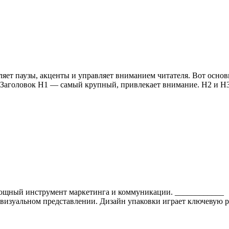
яет паузы, акценты и управляет вниманием читателя. Вот основн
а. Заголовок H1 — самый крупный, привлекает внимание. H2 и H
 мощный инструмент маркетинга и коммуникации. ____________
его визуальном представлении. Дизайн упаковки играет ключеву