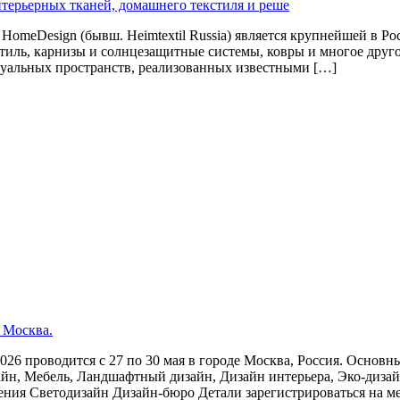
терьерных тканей, домашнего текстиля и реше
X HomeDesign (бывш. Heimtextil Russia) является крупнейшей в 
иль, карнизы и солнцезащитные системы, ковры и многое друго
птуальных пространств, реализованных известными […]
 Москва.
026 проводится c 27 по 30 мая в городе Москва, Россия. Основ
йн, Мебель, Ландшафтный дизайн, Дизайн интерьера, Эко-дизай
я Светодизайн Дизайн-бюро Детали зарегистрироваться на мероп