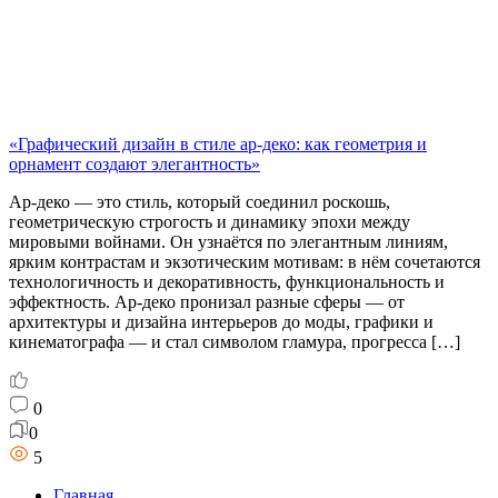
«Графический дизайн в стиле ар-деко: как геометрия и
орнамент создают элегантность»
Ар-деко — это стиль, который соединил роскошь,
геометрическую строгость и динамику эпохи между
мировыми войнами. Он узнаётся по элегантным линиям,
ярким контрастам и экзотическим мотивам: в нём сочетаются
технологичность и декоративность, функциональность и
эффектность. Ар-деко пронизал разные сферы — от
архитектуры и дизайна интерьеров до моды, графики и
кинематографа — и стал символом гламура, прогресса […]
0
0
5
Главная