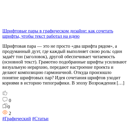
Шрифтовые пары в графическом дизайне: как сочетать
шрифты, чтобы текст работал на идею
Шрифтовая пара — это не просто «два шрифта рядом», а
продуманный дуэт, где каждый выполняет свою роль: один
задаёт тон (заголовок), другой обеспечивает читаемость
(основной текст). Грамотно подобранные шрифты усиливают
визуальную иерархию, передают настроение проекта и
делают композицию гармоничной. Откуда произошло
понятие шрифтовых пар? Идея сочетания шрифтов уходит
корнями в историю типографики. В эпоху Возрождения […]
0
0
2
#Графический
#Статьи